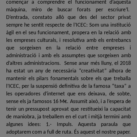
començar a comprendre el funcionament d’aquesta
màquina, miro de buscar forats per escriure’l.
D’entrada, constato allò que des del sector privat
sempre he sentit respecte de l’ICEC: Som una institució
àgil en el seu funcionament, propera en la relació amb
les empreses culturals, i resolutiva amb els entrebancs
que sorgeixen en la relació entre empreses i
administració i amb els assumptes que sorgeixen amb
d’altres administracions. Sense anar més lluny, el 2018
ha estat un any de necessària “creativitat” alhora de
mantenir els pilars fonamentals sobre els que treballa
l’ICEC, per la suspensió definitiva de la famosa “taxa” a
les operadores d’internet que ens deixava, de sobte,
sense els ja famosos 16 M€. Assumit això, i a l’espera de
tenir un pressupost aprovat que restitueixi la capacitat
de maniobra, ja treballem en el curt i mitjà termini amb
algunes idees: 1.- Impuls. Aquesta paraula que
adoptarem com a full de ruta. És aquest el nostre paper.