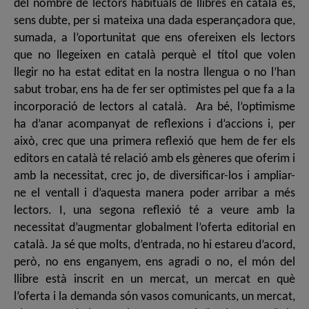
del nombre de lectors habituals de llibres en català és,
sens dubte, per si mateixa una dada esperançadora que,
sumada, a l’oportunitat que ens ofereixen els lectors
que no llegeixen en català perquè el títol que volen
llegir no ha estat editat en la nostra llengua o no l’han
sabut trobar, ens ha de fer ser optimistes pel que fa a la
incorporació de lectors al català. Ara bé, l’optimisme
ha d’anar acompanyat de reflexions i d’accions i, per
això, crec que una primera reflexió que hem de fer els
editors en català té relació amb els gèneres que oferim i
amb la necessitat, crec jo, de diversificar-los i ampliar-
ne el ventall i d’aquesta manera poder arribar a més
lectors. I, una segona reflexió té a veure amb la
necessitat d’augmentar globalment l’oferta editorial en
català. Ja sé que molts, d’entrada, no hi estareu d’acord,
però, no ens enganyem, ens agradi o no, el món del
llibre està inscrit en un mercat, un mercat en què
l’oferta i la demanda són vasos comunicants, un mercat,