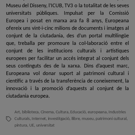
Museu del Disseny, l’ICUB, TV3 o la totalitat de les seves
universitats públiques. Impulsat per la Comissió
Europea i posat en marxa ara fa 8 anys, Europeana
ofereix uns vint-i-cinc milions de documents i imatges al
conjunt de la ciutadania, des d’un portal multilingüe
que, treballa per promoure la col·laboració entre el
conjunt de les institucions culturals i artístiques
europees per facilitar un accés integrat al conjunt dels
seus continguts des de la xarxa. Dins d’aquest marc,
Europeana vol donar suport al patrimoni cultural i
científic a través de la transferència de coneixement, la
innovació i la promoció d’aquests al conjunt de la
ciutadania europea.
Art
,
biblioteca
,
Cinema
,
Cultura
,
Educació
,
europeana
,
Industries
Culturals
,
Internet
,
investitgació
,
llibre
,
museu
,
patrimoni cultural
,
Etiquetes
pintura
,
UE
,
universitat