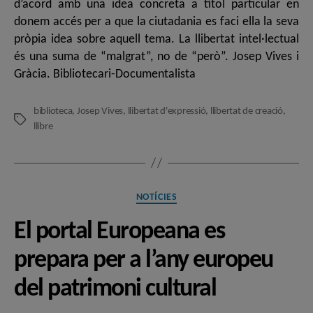
d’acord amb una idea concreta a títol particular en
donem accés per a que la ciutadania es faci ella la seva
pròpia idea sobre aquell tema. La llibertat intel·lectual
és una suma de “malgrat”, no de “però”. Josep Vives i
Gràcia. Bibliotecari-Documentalista
biblioteca
,
Josep Vives
,
llibertat d'expressió
,
llibertat de creació
,
Etiquetes
llibre
Categories
NOTÍCIES
El portal Europeana es
prepara per a l’any europeu
del patrimoni cultural