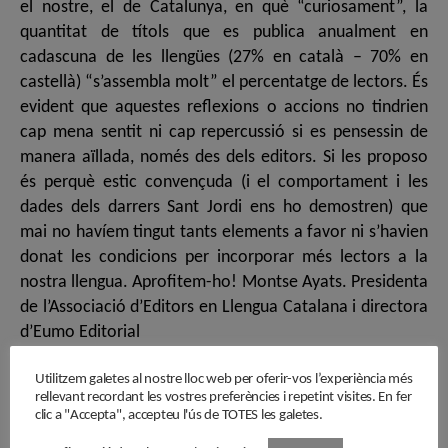
el nostre, el de Catalunya, en què “curiosament”, la
quantitat de títols que es publica anualment en
cadascuna de les llengües (27% en català – 70% en
castellà) “s’assembla molt” el percentatge de lectors. És
evident que aquestes reflexions o accions no tindrien
cap mena sentit ni cap repercussió si es pensessin de
manera aïllada, només des dels editors. Si les proposo
és perquè estic convençuda (i el comportament i les
dades dels darrers Sant Jordi ens ho demostren) que
mai no havíem tingut tants elements a favor ni s’havien
donat les condicions per incorporar més lectors a la
nostra llengua. Aprofitem-ho! Montse Ayats. Presidenta
de l’Associació d’Editors en Llengua Catalana i directora
d’Eumo Editorial
Utilitzem galetes al nostre lloc web per oferir-vos l’experiència més
català
,
Economia
,
editorial
,
llengua
,
llibre
,
Montse Ayats
,
Sant
rellevant recordant les vostres preferències i repetint visites. En fer
Etiquetes
Jordi
clic a "Accepta", accepteu l'ús de TOTES les galetes.