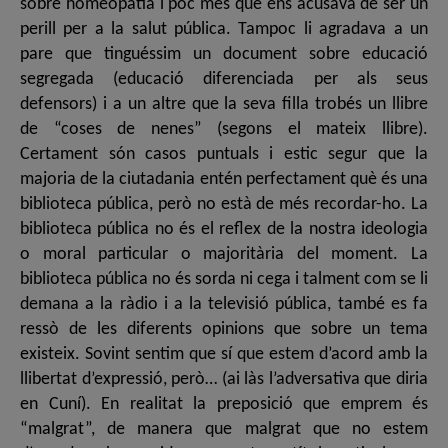
sobre homeopatia i poc més que ens acusava de ser un
perill per a la salut pública. Tampoc li agradava a un
pare que tinguéssim un document sobre educació
segregada (educació diferenciada per als seus
defensors) i a un altre que la seva filla trobés un llibre
de “coses de nenes” (segons el mateix llibre).
Certament són casos puntuals i estic segur que la
majoria de la ciutadania entén perfectament què és una
biblioteca pública, però no està de més recordar-ho. La
biblioteca pública no és el reflex de la nostra ideologia
o moral particular o majoritària del moment. La
biblioteca pública no és sorda ni cega i talment com se li
demana a la ràdio i a la televisió pública, també es fa
ressò de les diferents opinions que sobre un tema
existeix. Sovint sentim que sí que estem d’acord amb la
llibertat d’expressió, però… (ai làs l’adversativa que diria
en Cuní). En realitat la preposició que emprem és
“malgrat”, de manera que malgrat que no estem