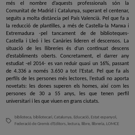
més el nombre d’aquests professionals són la
Comunitat de Madrid i Catalunya, superant el centenar,
seguits a molta distància pel País Valencià. Pel que fa a
la reducció de plantilles, a més de Castella-la Manxa i
Extremadura -pel tancament de de biblioteques-
Castella i Lleó i les Canàries lideren el descensos. La
situació de les llibreries és d’un continuat descens
d’establiments oberts. Concretament, el darrer any
estudiat -el 2014- es van reduir quasi un 16%, passant
de 4.336 a només 3.650 a tot l’Estat. Pel que fa als
perfils de les persones més lectores, l’estudi no aporta
novetats: les dones superen els homes, així com les
persones de 30 a 55 anys, les que tenen perfil
universitari i les que viuen en grans ciutats.
biblioteca
,
bibliotecari
,
Catalunya
,
Educació
,
Estat espanyol
,
Etiquetes
Federació de Gremis d'Editors
,
lectura
,
llibre
,
llibreria
,
LOMCE