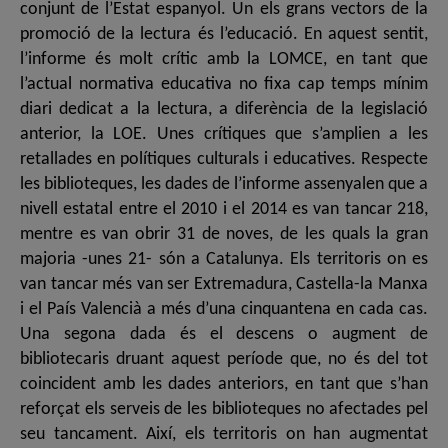
conjunt de l’Estat espanyol. Un els grans vectors de la
promoció de la lectura és l’educació. En aquest sentit,
l’informe és molt crític amb la LOMCE, en tant que
l’actual normativa educativa no fixa cap temps mínim
diari dedicat a la lectura, a diferència de la legislació
anterior, la LOE. Unes crítiques que s’amplien a les
retallades en polítiques culturals i educatives. Respecte
les biblioteques, les dades de l’informe assenyalen que a
nivell estatal entre el 2010 i el 2014 es van tancar 218,
mentre es van obrir 31 de noves, de les quals la gran
majoria -unes 21- són a Catalunya. Els territoris on es
van tancar més van ser Extremadura, Castella-la Manxa
i el País Valencià a més d’una cinquantena en cada cas.
Una segona dada és el descens o augment de
bibliotecaris druant aquest període que, no és del tot
coincident amb les dades anteriors, en tant que s’han
reforçat els serveis de les biblioteques no afectades pel
seu tancament. Així, els territoris on han augmentat