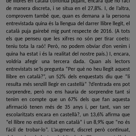
de llibres en català continua pujant, encara que ho faci
de manera discreta, i se situa en el 27,8%. I, de l’altra,
comprovem també que, quan es demana a la persona
entrevistada quina és la llengua del darrer llibre llegit, el
català puja gairebé mig punt respecte de 2016. (A tots
els que penseu que les xifres no són per tirar coets:
teniu tota la raó! Però, no podem obviar d’on venim i
quina ha estat i és la realitat del nostre país.) I, encara,
voldria afegir una tercera dada. Quan als lectors
entrevistats se’ls pregunta “Per què no heu llegit aquest
llibre en català?”, un 52% dels enquestats diu que “li
resulta més senzill llegir en castellà” ?d’entrada ens pot
sorprendre, però no ens hauria de sorprendre tant si
tenim en compte que un 67% dels que fan aquesta
afirmació tenen més de 35 anys i, per tant, van ser
escolaritzats encara en castellà?, un 13,6% afirma que
“el llibre no està editat en català” i un 8,9% que “no és
fàcil de trobar-lo”. L’augment, discret però continuat,