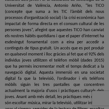
Universitat de València, Antonio Ariño, “les TICO
(concepte que suma a les TIC l’àmbit dels nous
processos d’organització social) i la crisi econòmica han
impactat de forma directa en el consum cultural de les
persones joves”, afegint que aquestes TICO han canviat
els nostres hàbits quotidians i que el paper d’internet ha
esdevingut fonamental com a eina per accedir a
continguts de tipus gratuït. Un accés que es pot produir
en qualsevol moment i lloc gràcies al fet que el 92% dels
individus joves utilitzen el telèfon mòbil (dades 2015)
que ha permès incrementar molt el temps dedicat a la
navegació digital. Aquesta immersió en una societat
digital fa que la televisió, l’ordinador i els telèfons
mòbils siguin les tres pantalles que concentren
actualment la majoria d’usos i pràctiques culturals dels
joves. Anant amb més detall, les pràctiques més esteses
són escoltar música, mirar la televisió, utilitzar internet i