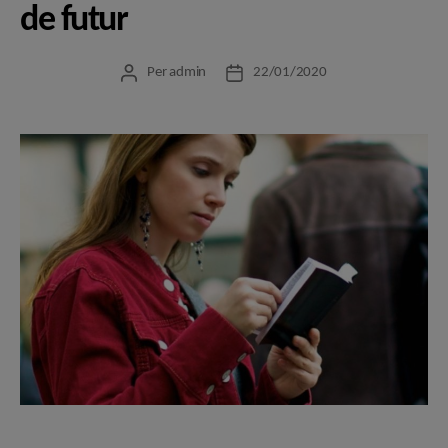
de futur
Per
admin
22/01/2020
Autor
Data
de
de
l'entrada
l'entrada