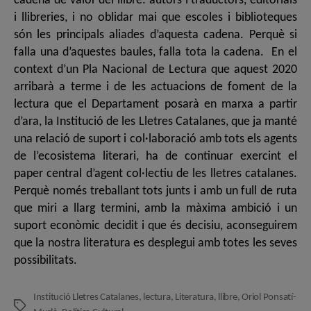
cadena de valor del llibre: autors i traductors, editorials
i llibreries, i no oblidar mai que escoles i biblioteques
són les principals aliades d’aquesta cadena. Perquè si
falla una d’aquestes baules, falla tota la cadena. En el
context d’un Pla Nacional de Lectura que aquest 2020
arribarà a terme i de les actuacions de foment de la
lectura que el Departament posarà en marxa a partir
d’ara, la Institució de les Lletres Catalanes, que ja manté
una relació de suport i col·laboració amb tots els agents
de l’ecosistema literari, ha de continuar exercint el
paper central d’agent col·lectiu de les lletres catalanes.
Perquè només treballant tots junts i amb un full de ruta
que miri a llarg termini, amb la màxima ambició i un
suport econòmic decidit i que és decisiu, aconseguirem
que la nostra literatura es desplegui amb totes les seves
possibilitats.
Institució Lletres Catalanes
,
lectura
,
Literatura
,
llibre
,
Oriol Ponsatí-
Etiquetes