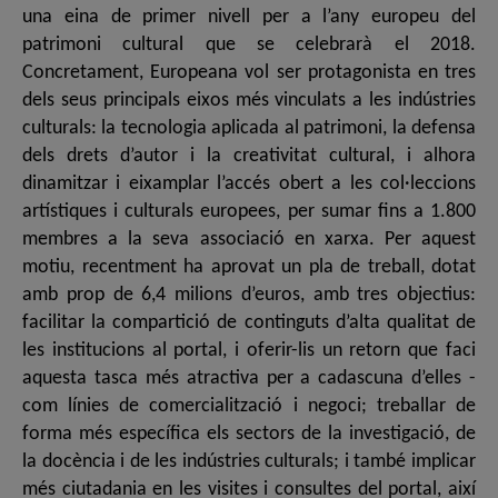
una eina de primer nivell per a l’any europeu del
patrimoni cultural que se celebrarà el 2018.
Concretament, Europeana vol ser protagonista en tres
dels seus principals eixos més vinculats a les indústries
culturals: la tecnologia aplicada al patrimoni, la defensa
dels drets d’autor i la creativitat cultural, i alhora
dinamitzar i eixamplar l’accés obert a les col·leccions
artístiques i culturals europees, per sumar fins a 1.800
membres a la seva associació en xarxa. Per aquest
motiu, recentment ha aprovat un pla de treball, dotat
amb prop de 6,4 milions d’euros, amb tres objectius:
facilitar la compartició de continguts d’alta qualitat de
les institucions al portal, i oferir-lis un retorn que faci
aquesta tasca més atractiva per a cadascuna d’elles -
com línies de comercialització i negoci; treballar de
forma més específica els sectors de la investigació, de
la docència i de les indústries culturals; i també implicar
més ciutadania en les visites i consultes del portal, així