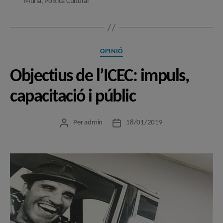
Murlà
,
Política Cultural
Categories
OPINIÓ
Objectius de l’ICEC: impuls,
capacitació i públic
Per
admin
18/01/2019
Autor
Data
de
de
l'entrada
l'entrada