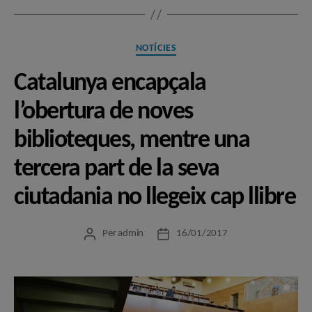
Categories
NOTÍCIES
Catalunya encapçala
l’obertura de noves
biblioteques, mentre una
tercera part de la seva
ciutadania no llegeix cap llibre
Per
admin
16/01/2017
Autor
Data
de
de
l'entrada
l'entrada