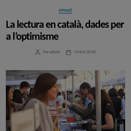
Categories
OPINIÓ
La lectura en català, dades per
a l’optimisme
Per
admin
19/04/2018
Autor
Data
de
de
l'entrada
l'entrada