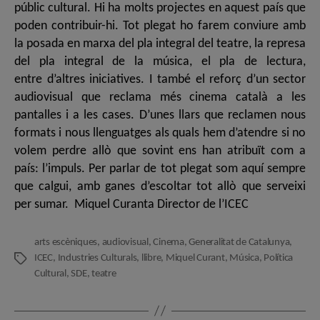
públic cultural. Hi ha molts projectes en aquest país que
poden contribuir-hi. Tot plegat ho farem conviure amb
la posada en marxa del pla integral del teatre, la represa
del pla integral de la música, el pla de lectura,
entre d’altres iniciatives. I també el reforç d’un sector
audiovisual que reclama més cinema català a les
pantalles i a les cases. D’unes llars que reclamen nous
formats i nous llenguatges als quals hem d’atendre si no
volem perdre allò que sovint ens han atribuït com a
país: l’impuls. Per parlar de tot plegat som aquí sempre
que calgui, amb ganes d’escoltar tot allò que serveixi
per sumar. Miquel Curanta Director de l’ICEC
arts escèniques
,
audiovisual
,
Cinema
,
Generalitat de Catalunya
,
ICEC
,
Industries Culturals
,
llibre
,
Miquel Curant
,
Música
,
Política
Etiquetes
Cultural
,
SDE
,
teatre