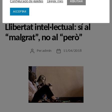
Configuració de galetes
Llegeix més
REBUTJAR
ACCEPTAR
Categories
OPINIÓ
Llibertat intel·lectual: sí al
“malgrat”, no al “però”
Per
admin
11/04/2018
Autor
Data
de
de
l'entrada
l'entrada