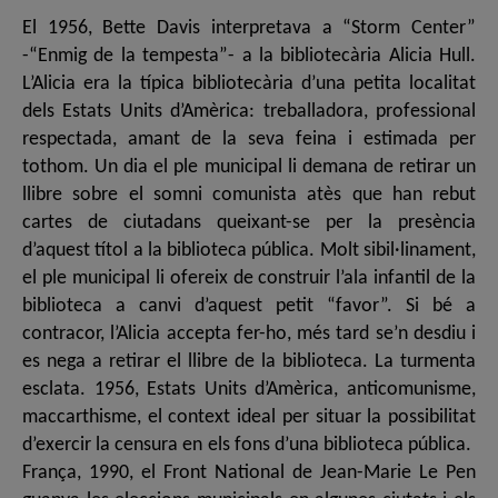
El 1956, Bette Davis interpretava a “Storm Center”
-“Enmig de la tempesta”- a la bibliotecària Alicia Hull.
L’Alicia era la típica bibliotecària d’una petita localitat
dels Estats Units d’Amèrica: treballadora, professional
respectada, amant de la seva feina i estimada per
tothom. Un dia el ple municipal li demana de retirar un
llibre sobre el somni comunista atès que han rebut
cartes de ciutadans queixant-se per la presència
d’aquest títol a la biblioteca pública. Molt sibil·linament,
el ple municipal li ofereix de construir l’ala infantil de la
biblioteca a canvi d’aquest petit “favor”. Si bé a
contracor, l’Alicia accepta fer-ho, més tard se’n desdiu i
es nega a retirar el llibre de la biblioteca. La turmenta
esclata. 1956, Estats Units d’Amèrica, anticomunisme,
maccarthisme, el context ideal per situar la possibilitat
d’exercir la censura en els fons d’una biblioteca pública.
França, 1990, el Front National de Jean-Marie Le Pen