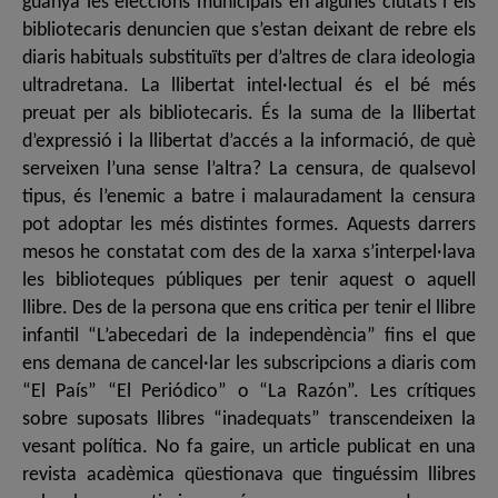
guanya les eleccions municipals en algunes ciutats i els
bibliotecaris denuncien que s’estan deixant de rebre els
diaris habituals substituïts per d’altres de clara ideologia
ultradretana. La llibertat intel·lectual és el bé més
preuat per als bibliotecaris. És la suma de la llibertat
d’expressió i la llibertat d’accés a la informació, de què
serveixen l’una sense l’altra? La censura, de qualsevol
tipus, és l’enemic a batre i malauradament la censura
pot adoptar les més distintes formes. Aquests darrers
mesos he constatat com des de la xarxa s’interpel·lava
les biblioteques públiques per tenir aquest o aquell
llibre. Des de la persona que ens critica per tenir el llibre
infantil “L’abecedari de la independència” fins el que
ens demana de cancel·lar les subscripcions a diaris com
“El País” “El Periódico” o “La Razón”. Les crítiques
sobre suposats llibres “inadequats” transcendeixen la
vesant política. No fa gaire, un article publicat en una
revista acadèmica qüestionava que tinguéssim llibres