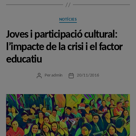
Categories
NOTÍCIES
Joves i participació cultural:
l’impacte de la crisi i el factor
educatiu
Per
admin
20/11/2016
Autor
Data
de
de
l'entrada
l'entrada