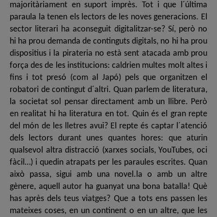
majoritàriament en suport imprès. Tot i que l´última
paraula la tenen els lectors de les noves generacions. El
sector literari ha aconseguit digitalitzar-se? Sí, però no
hi ha prou demanda de continguts digitals, no hi ha prou
dispositius i la pirateria no està sent atacada amb prou
força des de les institucions: caldrien multes molt altes i
fins i tot presó (com al Japó) pels que organitzen el
robatori de contingut d´altri. Quan parlem de literatura,
la societat sol pensar directament amb un llibre. Però
en realitat hi ha literatura en tot. Quin és el gran repte
del món de les lletres avui? El repte és captar l´atenció
dels lectors durant unes quantes hores: que aturin
qualsevol altra distracció (xarxes socials, YouTubes, oci
fàcil…) i quedin atrapats per les paraules escrites. Quan
això passa, sigui amb una novel.la o amb un altre
gènere, aquell autor ha guanyat una bona batalla! Què
has après dels teus viatges? Que a tots ens passen les
mateixes coses, en un continent o en un altre, que les