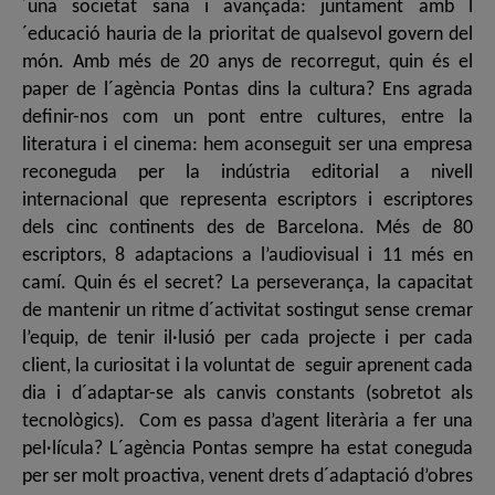
´una societat sana i avançada: juntament amb l
´educació hauria de la prioritat de qualsevol govern del
món. Amb més de 20 anys de recorregut, quin és el
paper de l´agència Pontas dins la cultura? Ens agrada
definir-nos com un pont entre cultures, entre la
literatura i el cinema: hem aconseguit ser una empresa
reconeguda per la indústria editorial a nivell
internacional que representa escriptors i escriptores
dels cinc continents des de Barcelona. Més de 80
escriptors, 8 adaptacions a l’audiovisual i 11 més en
camí. Quin és el secret? La perseverança, la capacitat
de mantenir un ritme d´activitat sostingut sense cremar
l’equip, de tenir il·lusió per cada projecte i per cada
client, la curiositat i la voluntat de seguir aprenent cada
dia i d´adaptar-se als canvis constants (sobretot als
tecnològics). Com es passa d’agent literària a fer una
pel·lícula? L´agència Pontas sempre ha estat coneguda
per ser molt proactiva, venent drets d´adaptació d’obres