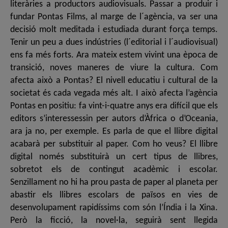
literàries a productors audiovisuals. Passar a produir i
fundar Pontas Films, al marge de l´agència, va ser una
decisió molt meditada i estudiada durant força temps.
Tenir un peu a dues indústries (l´editorial i l´audiovisual)
ens fa més forts. Ara mateix estem vivint una època de
transició, noves maneres de viure la cultura. Com
afecta això a Pontas? El nivell educatiu i cultural de la
societat és cada vegada més alt. I això afecta l’agència
Pontas en positiu: fa vint-i-quatre anys era difícil que els
editors s’interessessin per autors d’Àfrica o d’Oceania,
ara ja no, per exemple. Es parla de que el llibre digital
acabarà per substituir al paper. Com ho veus? El llibre
digital només substituirà un cert tipus de llibres,
sobretot els de contingut acadèmic i escolar.
Senzillament no hi ha prou pasta de paper al planeta per
abastir els llibres escolars de països en vies de
desenvolupament rapidíssims com són l’Índia i la Xina.
Però la ficció, la novel·la, seguirà sent llegida