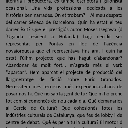
literària i productora, és també escriptora i guionista
ocasional. Una vida professional dedicada a les
històries ben narrades. On et trobem? Al meu despatx
del carrer Sèneca de Barcelona. Quin ha estat el teu
darrer èxit? Que el prestigiós autor Moses Isegawa (d
´Uganda, resident a Holanda) hagi decidit ser
representat per Pontas en lloc de l´agència
novaiorquesa que el representava fins ara. I quin ha
estat l’últim projecte que has hagut d’abandonar?
Abandonar és molt fort… m´agrada més el verb
“aparcar”. Hem aparcat el projecte de producció del
llargmetratge de ficció sobre Enric Granados.
Necessitem més recursos, més experiència abans de
posar-nos-hi. Què no sap la gent de tu? Que m´ho prenc
tot com si comencés de nou cada dia. Què demanaries
al Cercle de Cultura? Que cohesionés totes les
indústries culturals de Catalunya, que fes de lobby i de
centre de debat. Què és per a tu la cultura? El motor d