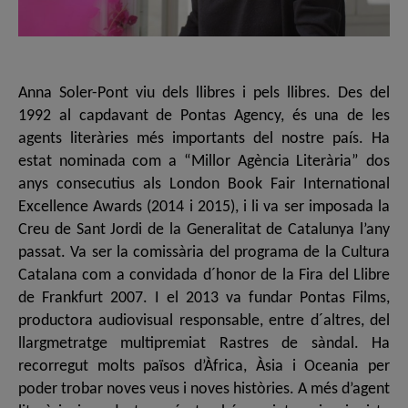
Anna Soler-Pont viu dels llibres i pels llibres. Des del
1992 al capdavant de Pontas Agency, és una de les
agents literàries més importants del nostre país. Ha
estat nominada com a “Millor Agència Literària” dos
anys consecutius als London Book Fair International
Excellence Awards (2014 i 2015), i li va ser imposada la
Creu de Sant Jordi de la Generalitat de Catalunya l’any
passat. Va ser la comissària del programa de la Cultura
Catalana com a convidada d´honor de la Fira del Llibre
de Frankfurt 2007. I el 2013 va fundar Pontas Films,
productora audiovisual responsable, entre d´altres, del
llargmetratge multipremiat Rastres de sàndal. Ha
recorregut molts països d’Àfrica, Àsia i Oceania per
poder trobar noves veus i noves històries. A més d’agent