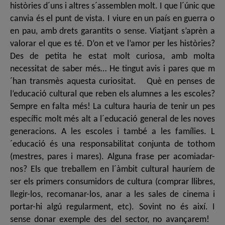
històries d´uns i altres s´assemblen molt. I que l´únic que
canvia és el punt de vista. I viure en un país en guerra o
en pau, amb drets garantits o sense. Viatjant s’aprèn a
valorar el que es té. D’on et ve l’amor per les històries?
Des de petita he estat molt curiosa, amb molta
necessitat de saber més… He tingut avis i pares que m
´han transmès aquesta curiositat. Què en penses de
l’educació cultural que reben els alumnes a les escoles?
Sempre en falta més! La cultura hauria de tenir un pes
específic molt més alt a l´educació general de les noves
generacions. A les escoles i també a les famílies. L
´educació és una responsabilitat conjunta de tothom
(mestres, pares i mares). Alguna frase per acomiadar-
nos? Els que treballem en l´àmbit cultural hauríem de
ser els primers consumidors de cultura (comprar llibres,
llegir-los, recomanar-los, anar a les sales de cinema i
portar-hi algú regularment, etc). Sovint no és així. I
sense donar exemple des del sector, no avançarem!