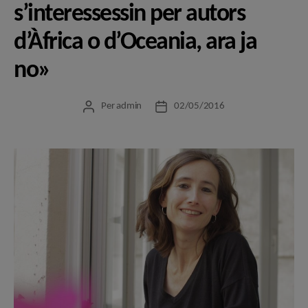
s’interessessin per autors
d’Àfrica o d’Oceania, ara ja
no»
Per
admin
02/05/2016
Autor
Data
de
de
l'entrada
l'entrada