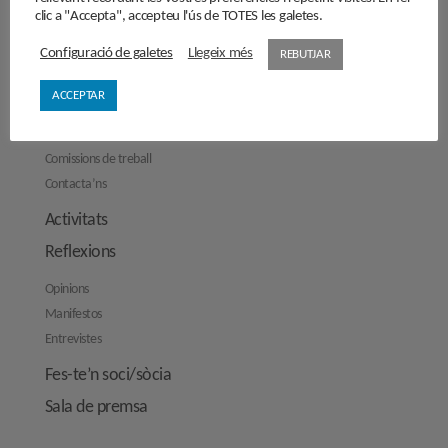
clic a "Accepta", accepteu l'ús de TOTES les galetes.
El Cercle
Configuració de galetes
Llegeix més
REBUTJAR
Història
ACCEPTAR
Objectius
Junta directiva
Comissions de treball
Contacta’ns
Activitats
Reflexions
Opinions
Manifestos
Entrevistes
Fes-te’n soci/sòcia
Sala de premsa