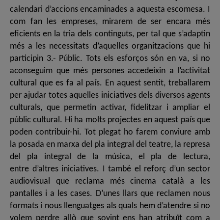
calendari d’accions encaminades a aquesta escomesa. I
com fan les empreses, mirarem de ser encara més
eficients en la tria dels continguts, per tal que s’adaptin
més a les necessitats d’aquelles organitzacions que hi
participin 3.- Públic. Tots els esforços són en va, si no
aconseguim que més persones accedeixin a l’activitat
cultural que es fa al país. En aquest sentit, treballarem
per ajudar totes aquelles iniciatives dels diversos agents
culturals, que permetin activar, fidelitzar i ampliar el
públic cultural. Hi ha molts projectes en aquest país que
poden contribuir-hi. Tot plegat ho farem conviure amb
la posada en marxa del pla integral del teatre, la represa
del pla integral de la música, el pla de lectura,
entre d’altres iniciatives. I també el reforç d’un sector
audiovisual que reclama més cinema català a les
pantalles i a les cases. D’unes llars que reclamen nous
formats i nous llenguatges als quals hem d’atendre si no
volem perdre allò que sovint ens han atribuït com a