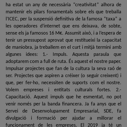
ha estat un any de necessària “creativitat” alhora de
mantenir els pilars fonamentals sobre els que treballa
l’ICEC, per la suspensió definitiva de la famosa “taxa” a
les operadores d’internet que ens deixava, de sobte,
sense els ja famosos 16 M€. Assumit això, i a l’espera de
tenir un pressupost aprovat que restitueixi la capacitat
de maniobra, ja treballem en el curt i mitjà termini amb
algunes idees: 1.- Impuls. Aquesta paraula que
adoptarem com a full de ruta. És aquest el nostre paper.
Impulsar projectes que fan de la cultura la seva raó de
ser. Projectes que aspiren a créixer (o seguir creixent) i
que, per fer-ho, necessiten de suports com el nostre.
Volem empreses i entitats culturals fortes. 2.-
Capacitació. Aquest impuls que he esmentat, no pot
venir només per la banda financera. Ja fa anys que el
Servei de Desenvolupament Empresarial, SDE, fa
divulgació i formació per ajudar a millorar el
funcionament de les empreses. El 2019 ja té un