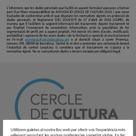
L'informem que les dades personals que faciliti en aquest formulari passaran a formar
part d'un fitxer responsabilitat de ASSOCIACIÓ CERCLE DE CULTURA 2010, i que seran
tractades de conformitat amb el que disposen les normatives vigents en protecció de
dades personals, el Reglament (UE) 2016/679 de 27 d'abril de 2016 (GDPR), de
manera que li facilitem la següent informació del tractament: Aquest tractament té
per finalitat l'enviament de newsletters informatives amb la possibilitat de fer
segmentació de perfil per a aquest propòsit. Pot exercir els drets d'accés, rectificació,
portabilitat i supressió de les seves dades i de la limitació o oposició al seu tractament
en l'e-mail
secretaria@cercledecultura.org
o al domicili situat a carrer Provença,
número 298, 08008 de Barcelona. També te el dret a presentar una reclamació davant
l'Autoritat de control (aepd.es) si considera que el tractament no s'ajusta a la
normativa vigent. No es comunicaran dades a tercers excepte per obligació legal.
Utilitzem galetes al nostre lloc web per oferir-vos l’experiència més
rellevant recordant les vostres preferències i repetint visites. En fer