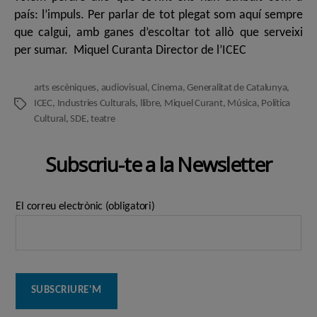
país: l’impuls. Per parlar de tot plegat som aquí sempre
que calgui, amb ganes d’escoltar tot allò que serveixi
per sumar. Miquel Curanta Director de l’ICEC
arts escèniques
,
audiovisual
,
Cinema
,
Generalitat de Catalunya
,
ICEC
,
Industries Culturals
,
llibre
,
Miquel Curant
,
Música
,
Política
Etiquetes
Cultural
,
SDE
,
teatre
Subscriu-te a la Newsletter
El correu electrònic (obligatori)