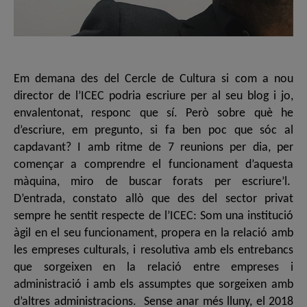
Em demana des del Cercle de Cultura si com a nou
director de l’ICEC podria escriure per al seu blog i jo,
envalentonat, responc que sí. Però sobre què he
d’escriure, em pregunto, si fa ben poc que sóc al
capdavant? I amb ritme de 7 reunions per dia, per
començar a comprendre el funcionament d’aquesta
màquina, miro de buscar forats per escriure’l.
D’entrada, constato allò que des del sector privat
sempre he sentit respecte de l’ICEC: Som una institució
àgil en el seu funcionament, propera en la relació amb
les empreses culturals, i resolutiva amb els entrebancs
que sorgeixen en la relació entre empreses i
administració i amb els assumptes que sorgeixen amb
d’altres administracions. Sense anar més lluny, el 2018