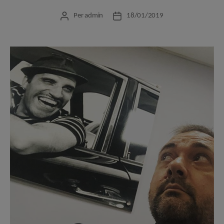
Per
admin
18/01/2019
Autor
Data
de
de
l'entrada
l'entrada