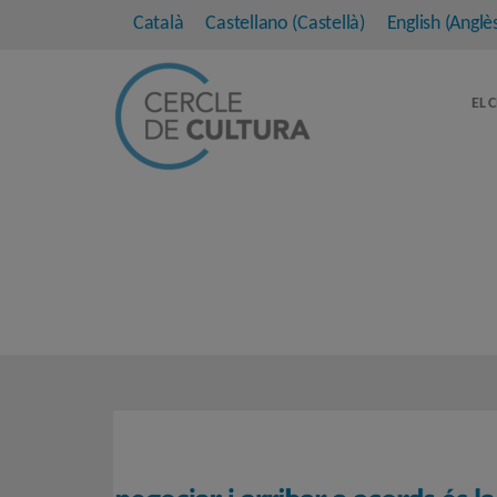
Català
Castellano
(
Castellà
)
English
(
Anglè
EL 