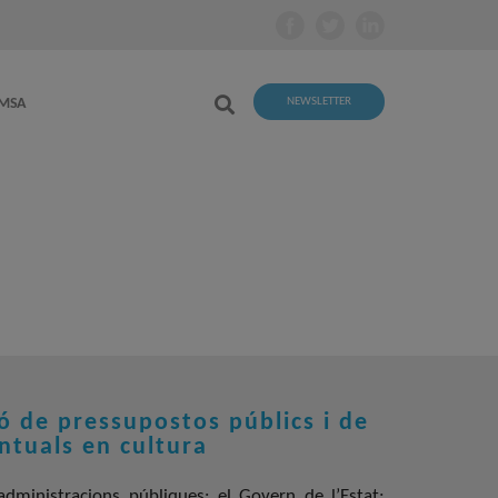
EMSA
NEWSLETTER
ió de pressupostos públics i de
ntuals en cultura
administracions públiques: el Govern de l’Estat;