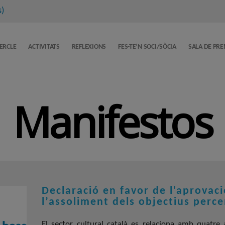
s
)
CERCLE
ACTIVITATS
REFLEXIONS
FES-TE’N SOCI/SÒCIA
SALA DE PR
Manifestos
Declaració en favor de l'aprovac
l’assoliment dels objectius perce
El sector cultural català es relaciona amb quatre 