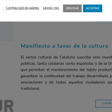
los Estados miembros de la Unión Europea.
Configuració de galetes
Llegeix més
REBUTJAR
ACCEPTAR
LLEGIR
Manifiesto a favor de la cultura
El sector cultural de Cataluña suscribe este mani
públicas, tanto catalanas como españolas y de la 
que permitan el mantenimiento del tejido productiv
garantizar la continuidad del trabajo desarrollado p
asociaciones y de todos aquellos ciudadanos qu
tradicional.
LLEGIR