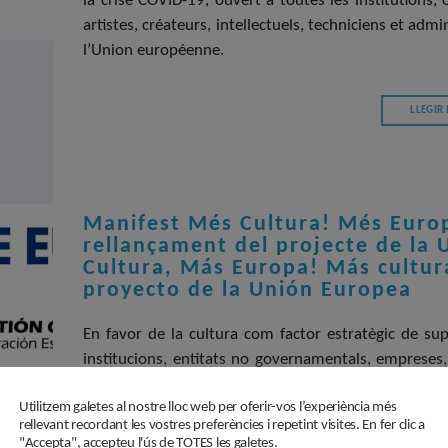
la crise COVID-19, ouvert à toutes les institutions
artistes, créateurs, intellectuels, techniciens et ad
l’Union européenne.
LLEGIR
Manifest Més Cultura! Més Europ
rellançament del projecte de la
Cultura, Más Europa! Más cultur
proyecto de la Unión Europea
En favor de la cultura com factor estratègic de sup
institucions, entitats no governamentals, empreses, a
culturals de tots els Estats membres de la Unió Euro
Utilitzem galetes al nostre lloc web per oferir-vos l’experiència més
de superación de la crisis del COVID-19, abie
rellevant recordant les vostres preferències i repetint visites. En fer clic a
gubernamentales, empresas, artistas, creadores, inte
"Accepta", accepteu l'ús de TOTES les galetes.