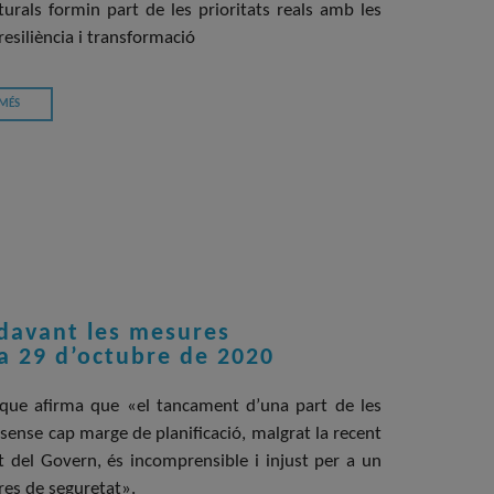
lturals formin part de les prioritats reals amb les
resiliència i transformació
 MÉS
 davant les mesures
a 29 d’octubre de 2020
l que afirma que «el tancament d’una part de les
 i sense cap marge de planificació, malgrat la recent
t del Govern, és incomprensible i injust per a un
es de seguretat».