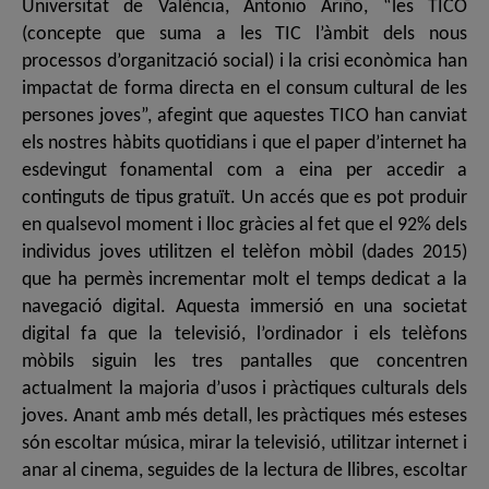
Universitat de València, Antonio Ariño, “les TICO
(concepte que suma a les TIC l’àmbit dels nous
processos d’organització social) i la crisi econòmica han
impactat de forma directa en el consum cultural de les
persones joves”, afegint que aquestes TICO han canviat
els nostres hàbits quotidians i que el paper d’internet ha
esdevingut fonamental com a eina per accedir a
continguts de tipus gratuït. Un accés que es pot produir
en qualsevol moment i lloc gràcies al fet que el 92% dels
individus joves utilitzen el telèfon mòbil (dades 2015)
que ha permès incrementar molt el temps dedicat a la
navegació digital. Aquesta immersió en una societat
digital fa que la televisió, l’ordinador i els telèfons
mòbils siguin les tres pantalles que concentren
actualment la majoria d’usos i pràctiques culturals dels
joves. Anant amb més detall, les pràctiques més esteses
són escoltar música, mirar la televisió, utilitzar internet i
anar al cinema, seguides de la lectura de llibres, escoltar