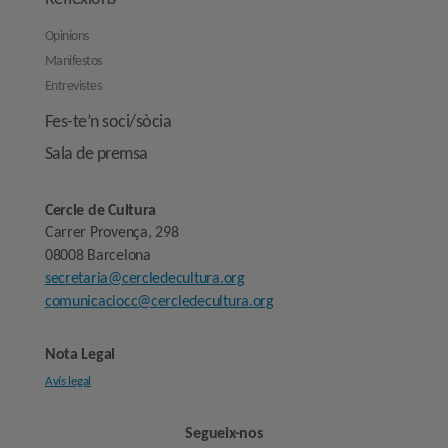
Opinions
Manifestos
Entrevistes
Fes-te’n soci/sòcia
Sala de premsa
Cercle de Cultura
Carrer Provença, 298
08008 Barcelona
secretaria@cercledecultura.org
comunicaciocc@cercledecultura.org
Nota Legal
Avís legal
Segueix-nos