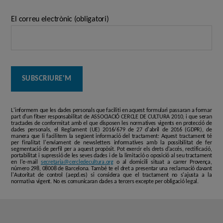
El correu electrònic (obligatori)
L'informem que les dades personals que faciliti en aquest formulari passaran a formar
part d'un fitxer responsabilitat de ASSOCIACIÓ CERCLE DE CULTURA 2010, i que seran
tractades de conformitat amb el que disposen les normatives vigents en protecció de
dades personals, el Reglament (UE) 2016/679 de 27 d'abril de 2016 (GDPR), de
manera que li facilitem la següent informació del tractament: Aquest tractament té
per finalitat l'enviament de newsletters informatives amb la possibilitat de fer
segmentació de perfil per a aquest propòsit. Pot exercir els drets d'accés, rectificació,
portabilitat i supressió de les seves dades i de la limitació o oposició al seu tractament
en l'e-mail
secretaria@cercledecultura.org
o al domicili situat a carrer Provença,
número 298, 08008 de Barcelona. També te el dret a presentar una reclamació davant
l'Autoritat de control (aepd.es) si considera que el tractament no s'ajusta a la
normativa vigent. No es comunicaran dades a tercers excepte per obligació legal.