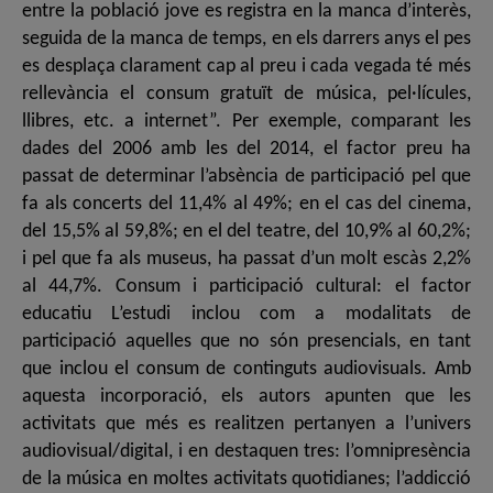
entre la població jove es registra en la manca d’interès,
seguida de la manca de temps, en els darrers anys el pes
es desplaça clarament cap al preu i cada vegada té més
rellevància el consum gratuït de música, pel·lícules,
llibres, etc. a internet”. Per exemple, comparant les
dades del 2006 amb les del 2014, el factor preu ha
passat de determinar l’absència de participació pel que
fa als concerts del 11,4% al 49%; en el cas del cinema,
del 15,5% al 59,8%; en el del teatre, del 10,9% al 60,2%;
i pel que fa als museus, ha passat d’un molt escàs 2,2%
al 44,7%. Consum i participació cultural: el factor
educatiu L’estudi inclou com a modalitats de
participació aquelles que no són presencials, en tant
que inclou el consum de continguts audiovisuals. Amb
aquesta incorporació, els autors apunten que les
activitats que més es realitzen pertanyen a l’univers
audiovisual/digital, i en destaquen tres: l’omnipresència
de la música en moltes activitats quotidianes; l’addicció