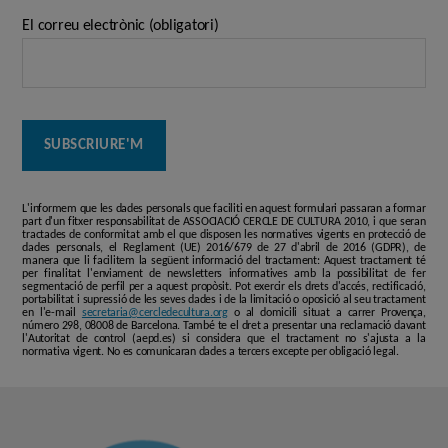
El correu electrònic (obligatori)
L'informem que les dades personals que faciliti en aquest formulari passaran a formar
part d'un fitxer responsabilitat de ASSOCIACIÓ CERCLE DE CULTURA 2010, i que seran
tractades de conformitat amb el que disposen les normatives vigents en protecció de
dades personals, el Reglament (UE) 2016/679 de 27 d'abril de 2016 (GDPR), de
manera que li facilitem la següent informació del tractament: Aquest tractament té
per finalitat l'enviament de newsletters informatives amb la possibilitat de fer
segmentació de perfil per a aquest propòsit. Pot exercir els drets d'accés, rectificació,
portabilitat i supressió de les seves dades i de la limitació o oposició al seu tractament
en l'e-mail
secretaria@cercledecultura.org
o al domicili situat a carrer Provença,
número 298, 08008 de Barcelona. També te el dret a presentar una reclamació davant
l'Autoritat de control (aepd.es) si considera que el tractament no s'ajusta a la
normativa vigent. No es comunicaran dades a tercers excepte per obligació legal.