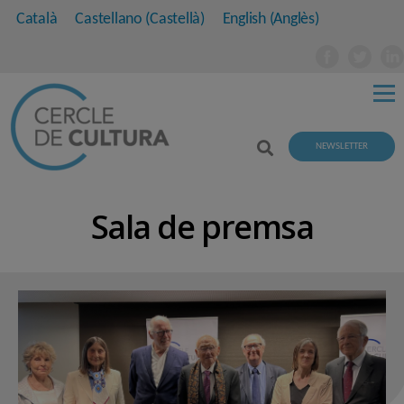
Català
Castellano
(
Castellà
)
English
(
Anglès
)
NEWSLETTER
Sala de premsa