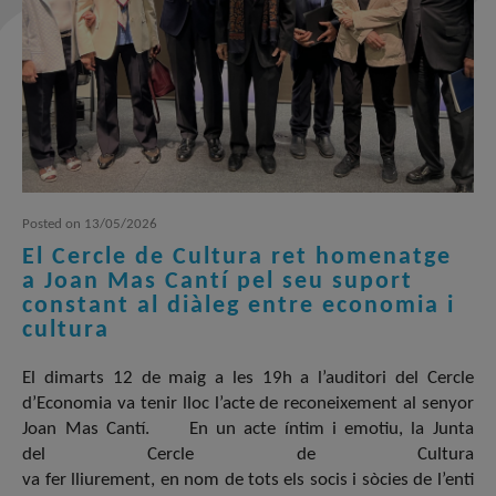
Posted
on
13/05/2026
El Cercle de Cultura ret homenatge
a Joan Mas Cantí pel seu suport
constant al diàleg entre economia i
cultura
El dimarts 12 de maig a les 19h a l’auditori del Cercle
d’Economia va tenir lloc l’acte de reconeixement al senyor
Joan Mas Cantí. En un acte íntim i emotiu, la Junta
del Cercle de Cultura
va fer lliurement, en nom de tots els socis i sòcies de l’enti