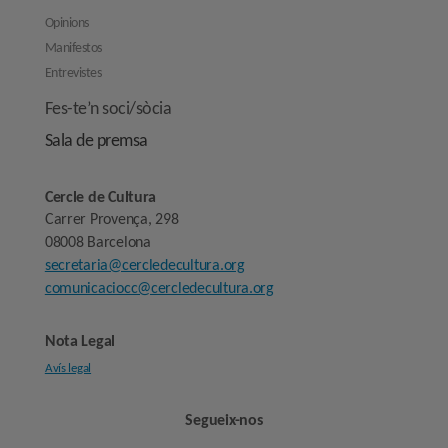
Opinions
Manifestos
Entrevistes
Fes-te’n soci/sòcia
Sala de premsa
Cercle de Cultura
Carrer Provença, 298
08008 Barcelona
secretaria@cercledecultura.org
comunicaciocc@cercledecultura.org
Nota Legal
Avís legal
Segueix-nos