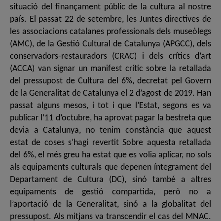
situació del finançament públic de la cultura al nostre
país. El passat 22 de setembre, les Juntes directives de
les associacions catalanes professionals dels museòlegs
(AMC), de la Gestió Cultural de Catalunya (APGCC), dels
conservadors-restauradors (CRAC) i dels crítics d’art
(ACCA) van signar un manifest crític sobre la retallada
del pressupost de Cultura del 6%, decretat pel Govern
de la Generalitat de Catalunya el 2 d’agost de 2019. Han
passat alguns mesos, i tot i que l’Estat, segons es va
publicar l’11 d’octubre, ha aprovat pagar la bestreta que
devia a Catalunya, no tenim constància que aquest
estat de coses s’hagi revertit Sobre aquesta retallada
del 6%, el més greu ha estat que es volia aplicar, no sols
als equipaments culturals que depenen íntegrament del
Departament de Cultura (DC), sinó també a altres
equipaments de gestió compartida, però no a
l’aportació de la Generalitat, sinó a la globalitat del
pressupost. Als mitjans va transcendir el cas del MNAC.