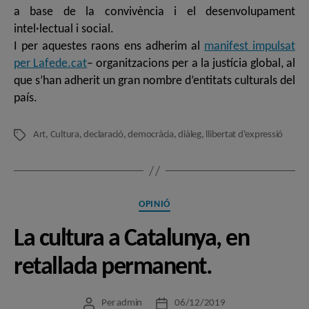
a base de la convivència i el desenvolupament
intel·lectual i social.
I per aquestes raons ens adherim al
manifest impulsat
per Lafede.cat
– organitzacions per a la justícia global, al
que s’han adherit un gran nombre d’entitats culturals del
país.
Art
,
Cultura
,
declaració
,
democràcia
,
diàleg
,
llibertat d'expressió
Etiquetes
Categories
OPINIÓ
La cultura a Catalunya, en
retallada permanent.
Per
admin
06/12/2019
Autor
Data