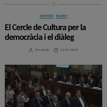
Categories
NOTÍCIES
RECENT
El Cercle de Cultura per la
democràcia i el diàleg
Per
admin
13/01/2020
Autor
Data
de
de
l'entrada
l'entrada