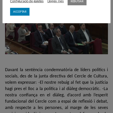
Configuració de galetes
Llegeix més
REBUTJAR
ACCEPTAR
Davant la sentència condemnatòria de líders polítics i
socials, des de la junta directiva del Cercle de Cultura,
volem expressar: -El nostre rebuig al fet que la justícia
hagi pres el lloc a la política i al diàleg democràtic. -La
nostra confiança en el diàleg, d’acord amb l’esperit
fundacional del Cercle com a espai de reflexió i debat,
amb respecte a les persones, al marge de les seves