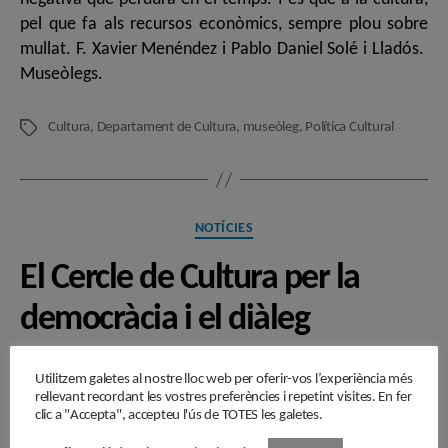
pel que fa als recursos econòmics, sempre plou sobre
mullat. F. Xavier Menéndez i Pablo Daniel Solé i Lladós.
Museòlegs.
Cultura
,
Departament de Cultura
,
museòleg
,
Política Cultural
Etiquetes
Categories
NOTÍCIES
El Cercle de Cultura per la
democràcia i el diàleg
Per
admin
16/10/2019
Autor
Data
Utilitzem galetes al nostre lloc web per oferir-vos l’experiència més
de
de
rellevant recordant les vostres preferències i repetint visites. En fer
clic a "Accepta", accepteu l'ús de TOTES les galetes.
l'entrada
l'entrada