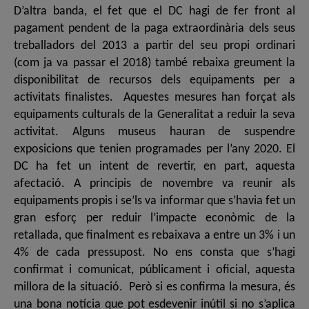
D’altra banda, el fet que el DC hagi de fer front al
pagament pendent de la paga extraordinària dels seus
treballadors del 2013 a partir del seu propi ordinari
(com ja va passar el 2018) també rebaixa greument la
disponibilitat de recursos dels equipaments per a
activitats finalistes. Aquestes mesures han forçat als
equipaments culturals de la Generalitat a reduir la seva
activitat. Alguns museus hauran de suspendre
exposicions que tenien programades per l’any 2020. El
DC ha fet un intent de revertir, en part, aquesta
afectació. A principis de novembre va reunir als
equipaments propis i se’ls va informar que s’havia fet un
gran esforç per reduir l’impacte econòmic de la
retallada, que finalment es rebaixava a entre un 3% i un
4% de cada pressupost. No ens consta que s’hagi
confirmat i comunicat, públicament i oficial, aquesta
millora de la situació. Però si es confirma la mesura, és
una bona notícia que pot esdevenir inútil si no s’aplica