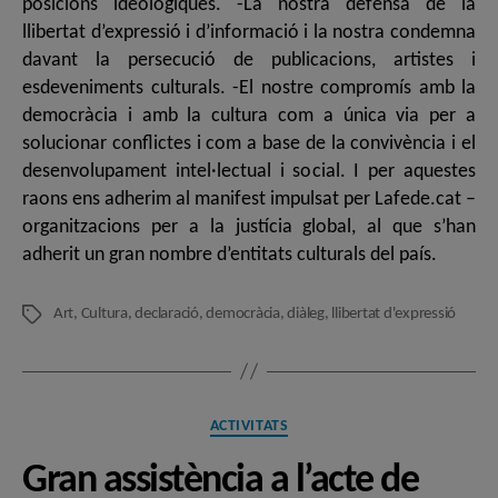
posicions ideològiques. -La nostra defensa de la
llibertat d’expressió i d’informació i la nostra condemna
davant la persecució de publicacions, artistes i
esdeveniments culturals. -El nostre compromís amb la
democràcia i amb la cultura com a única via per a
solucionar conflictes i com a base de la convivència i el
desenvolupament intel·lectual i social. I per aquestes
raons ens adherim al manifest impulsat per Lafede.cat –
organitzacions per a la justícia global, al que s’han
adherit un gran nombre d’entitats culturals del país.
Art
,
Cultura
,
declaració
,
democràcia
,
diàleg
,
llibertat d'expressió
Etiquetes
Categories
ACTIVITATS
Gran assistència a l’acte de