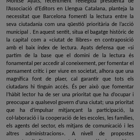
Montse Ayats, recentment reelegida presidenta de
l’Associació d’Editors en Llengua Catalana, planteja la
necessitat que Barcelona fomenti la lectura entre la
seva ciutadania com una qüestió prioritària de l’acció
municipal . En aquest sentit, situa el bagatge històric de
la capital com a «ciutat de llibres» en contraposició
amb el baix índex de lectura. Ayats defensa que «si
partim de la base que el domini de la lectura és
fonamental per accedir al coneixement, per fomentar el
pensament crític i per viure en societat, alhora que una
magnífica font de plaer, cal garantir que tots els
ciutadans hi tinguin accés. És per això que fomentar
l’hàbit lector ha de ser una prioritat que ha d’ocupar i
preocupar a qualsevol govern d’una ciutat; una prioritat
que ha d’impulsar mitjançant la participació, la
col·laboració i la cooperació de les escoles, les famílies,
els agents del sector, els mitjans de comunicació i les
altres administracions». A nivell de propostes