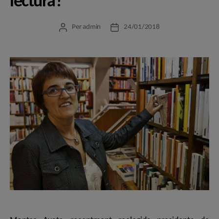
lectura?
Per
admin
24/01/2018
Autor
Data
de
de
l'entrada
l'entrada