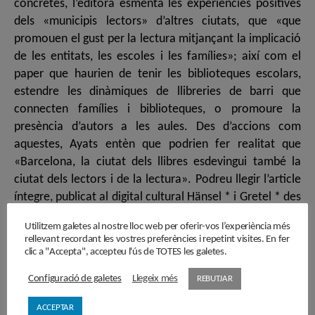
concretes, l’editora esmenta les experiències positives
dels «municipis lectors» d’altres ciutats, que «que
promouen el gust per la lectura mitjançant la implicació
de les entitats, les escoles i les famílies»; així com el
paper que haurien de tenir les biblioteques escolars,
estendre les dinàmiques de llibreries de barri que
connecten famílies i biblioteques, o promoure la
presència d’autors a les aules. Des d’accions com
aquestes, Ayats entèn que podrien fer realitat que
«Barcelona, la ciutat dels llibres esdevingui també la
ciutat dels lectors i de la lectura». Podreu llegir l’article
íntegre, publicat al digital cultural Hänsel * i Gretel * des
d’aquest enllaç: http://hanseligretel.cat/montse-ayats-
Utilitzem galetes al nostre lloc web per oferir-vos l’experiència més
barcelona-ciutat-de-la-lectura/
rellevant recordant les vostres preferències i repetint visites. En fer
clic a "Accepta", accepteu l'ús de TOTES les galetes.
Barcelona
,
lectura
,
Literatura
,
llibres
,
Montse Ayats
,
Política
Etiquetes
Configuració de galetes
Llegeix més
REBUTJAR
Cultural
ACCEPTAR