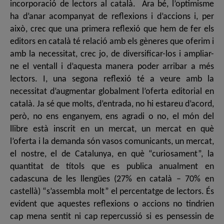
incorporació de lectors al català. Ara bé, l’optimisme
ha d’anar acompanyat de reflexions i d’accions i, per
això, crec que una primera reflexió que hem de fer els
editors en català té relació amb els gèneres que oferim i
amb la necessitat, crec jo, de diversificar-los i ampliar-
ne el ventall i d’aquesta manera poder arribar a més
lectors. I, una segona reflexió té a veure amb la
necessitat d’augmentar globalment l’oferta editorial en
català. Ja sé que molts, d’entrada, no hi estareu d’acord,
però, no ens enganyem, ens agradi o no, el món del
llibre està inscrit en un mercat, un mercat en què
l’oferta i la demanda són vasos comunicants, un mercat,
el nostre, el de Catalunya, en què “curiosament”, la
quantitat de títols que es publica anualment en
cadascuna de les llengües (27% en català – 70% en
castellà) “s’assembla molt” el percentatge de lectors. És
evident que aquestes reflexions o accions no tindrien
cap mena sentit ni cap repercussió si es pensessin de