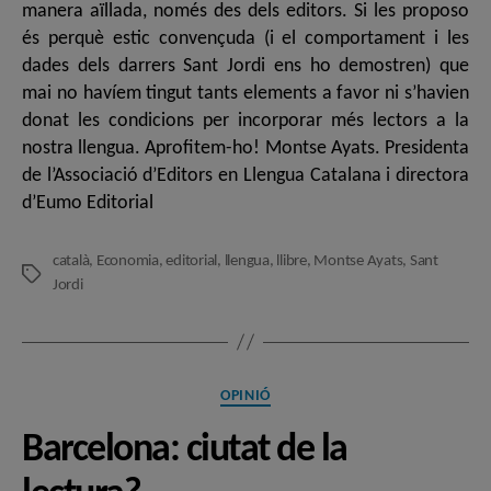
manera aïllada, només des dels editors. Si les proposo
és perquè estic convençuda (i el comportament i les
dades dels darrers Sant Jordi ens ho demostren) que
mai no havíem tingut tants elements a favor ni s’havien
donat les condicions per incorporar més lectors a la
nostra llengua. Aprofitem-ho! Montse Ayats. Presidenta
de l’Associació d’Editors en Llengua Catalana i directora
d’Eumo Editorial
català
,
Economia
,
editorial
,
llengua
,
llibre
,
Montse Ayats
,
Sant
Etiquetes
Jordi
Categories
OPINIÓ
Barcelona: ciutat de la