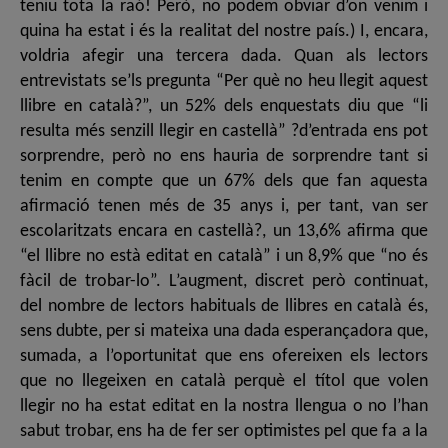
teniu tota la raó! Però, no podem obviar d’on venim i
quina ha estat i és la realitat del nostre país.) I, encara,
voldria afegir una tercera dada. Quan als lectors
entrevistats se’ls pregunta “Per què no heu llegit aquest
llibre en català?”, un 52% dels enquestats diu que “li
resulta més senzill llegir en castellà” ?d’entrada ens pot
sorprendre, però no ens hauria de sorprendre tant si
tenim en compte que un 67% dels que fan aquesta
afirmació tenen més de 35 anys i, per tant, van ser
escolaritzats encara en castellà?, un 13,6% afirma que
“el llibre no està editat en català” i un 8,9% que “no és
fàcil de trobar-lo”. L’augment, discret però continuat,
del nombre de lectors habituals de llibres en català és,
sens dubte, per si mateixa una dada esperançadora que,
sumada, a l’oportunitat que ens ofereixen els lectors
que no llegeixen en català perquè el títol que volen
llegir no ha estat editat en la nostra llengua o no l’han
sabut trobar, ens ha de fer ser optimistes pel que fa a la