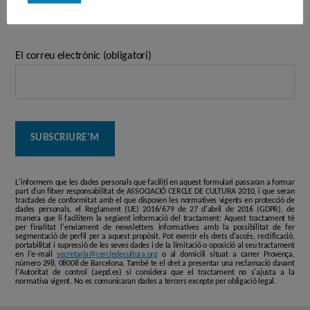
Subscriu-te a la Newsletter
El correu electrònic (obligatori)
L'informem que les dades personals que faciliti en aquest formulari passaran a formar
part d'un fitxer responsabilitat de ASSOCIACIÓ CERCLE DE CULTURA 2010, i que seran
tractades de conformitat amb el que disposen les normatives vigents en protecció de
dades personals, el Reglament (UE) 2016/679 de 27 d'abril de 2016 (GDPR), de
manera que li facilitem la següent informació del tractament: Aquest tractament té
per finalitat l'enviament de newsletters informatives amb la possibilitat de fer
segmentació de perfil per a aquest propòsit. Pot exercir els drets d'accés, rectificació,
portabilitat i supressió de les seves dades i de la limitació o oposició al seu tractament
en l'e-mail
secretaria@cercledecultura.org
o al domicili situat a carrer Provença,
número 298, 08008 de Barcelona. També te el dret a presentar una reclamació davant
l'Autoritat de control (aepd.es) si considera que el tractament no s'ajusta a la
normativa vigent. No es comunicaran dades a tercers excepte per obligació legal.