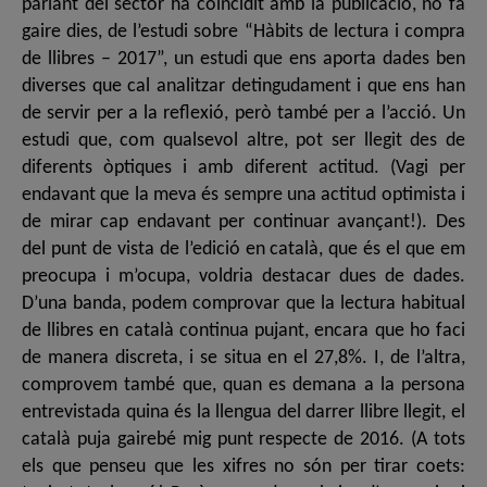
parlant del sector ha coincidit amb la publicació, no fa
gaire dies, de l’estudi sobre “Hàbits de lectura i compra
de llibres – 2017”, un estudi que ens aporta dades ben
diverses que cal analitzar detingudament i que ens han
de servir per a la reflexió, però també per a l’acció. Un
estudi que, com qualsevol altre, pot ser llegit des de
diferents òptiques i amb diferent actitud. (Vagi per
endavant que la meva és sempre una actitud optimista i
de mirar cap endavant per continuar avançant!). Des
del punt de vista de l’edició en català, que és el que em
preocupa i m’ocupa, voldria destacar dues de dades.
D’una banda, podem comprovar que la lectura habitual
de llibres en català continua pujant, encara que ho faci
de manera discreta, i se situa en el 27,8%. I, de l’altra,
comprovem també que, quan es demana a la persona
entrevistada quina és la llengua del darrer llibre llegit, el
català puja gairebé mig punt respecte de 2016. (A tots
els que penseu que les xifres no són per tirar coets: