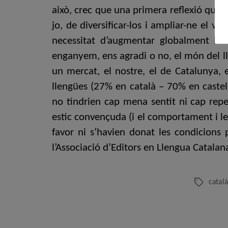
això, crec que una primera reflexió que h
jo, de diversificar-los i ampliar-ne el v
necessitat d’augmentar globalment l’of
enganyem, ens agradi o no, el món del ll
un mercat, el nostre, el de Catalunya,
llengües (27% en català – 70% en castell
no tindrien cap mena sentit ni cap repe
estic convençuda (i el comportament i l
favor ni s’havien donat les condicions
l’Associació d’Editors en Llengua Catalan
catal
Etiquetes