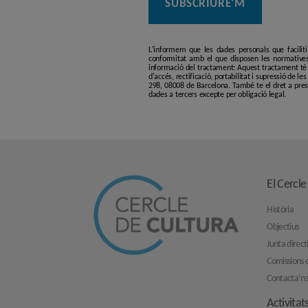
L'informem que les dades personals que facilit
conformitat amb el que disposen les normatives
informació del tractament: Aquest tractament té p
d'accés, rectificació, portabilitat i supressió de l
298, 08008 de Barcelona. També te el dret a pres
dades a tercers excepte per obligació legal.
El Cercle
Història
Objectius
Junta direct
Comissions d
Contacta’n
Activitat