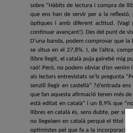
sobre “Hàbits de lectura i compra de ll
que ens han de servir per a la reflexió,
òptiques i amb diferent actitud. (Vag
continuar avançant!). Des del punt de vi
D’una banda, podem comprovar que la lec
se situa en el 27,8%. I, de l’altra, co
llibre llegit, el català puja gairebé mig 
raó! Però, no podem obviar d’on venim i q
als lectors entrevistats se’ls pregunta “
senzill llegir en castellà” ?d’entrada 
que fan aquesta afirmació tenen més de 35
està editat en català” i un 8,9% que “no
llibres en català és, sens dubte, per si
no llegeixen en català perquè el títol qu
optimistes pel que fa a la incorporació 