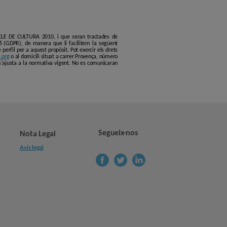
ERCLE DE CULTURA 2010, i que seran tractades de
6 (GDPR), de manera que li facilitem la següent
erfil per a aquest propòsit. Pot exercir els drets
.org
o al domicili situat a carrer Provença, número
s'ajusta a la normativa vigent. No es comunicaran
Segueix-nos
Nota Legal
Avís legal