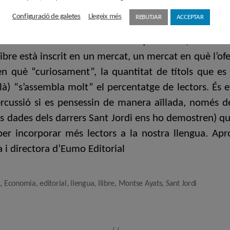
em de fer els editors en català té relació amb els gè
Configuració de galetes
Llegeix més
REBUTJAR
ACCEPTAR
entall i d’aquesta manera poder arribar a més lectors
erta editorial en català. Ja sé que molts, d’entra
ibre està inscrit en un mercat, un mercat en què l’o
 en què “curiosament”, la quantitat de títols que e
à) “s’assembla molt” el percentatge de lectors. És 
rcussió si es pensessin de manera aïllada, només de
es dades dels darrers Sant Jordi ens ho demostren) q
 per incorporar més lectors a la nostra llengua. Ap
a i directora d’Eumo Editorial
à
,
Economia
,
editorial
,
llengua
,
llibre
,
Montse Ayats
,
Sant Jordi