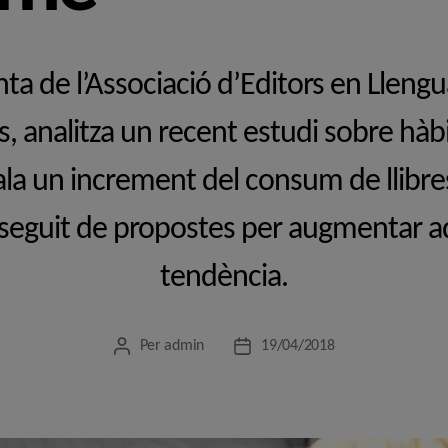
nta de l’Associació d’Editors en Llengu
 analitza un recent estudi sobre hàbi
la un increment del consum de llibres 
seguit de propostes per augmentar a
tendència.
Per
admin
19/04/2018
Autor
Data
de
de
l'entrada
l'entrada