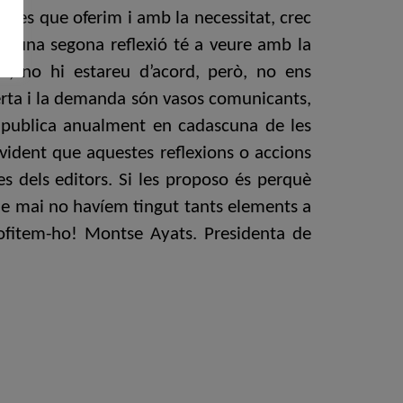
neres que oferim i amb la necessitat, crec
. I, una segona reflexió té a veure amb la
da, no hi estareu d’acord, però, no ens
ferta i la demanda són vasos comunicants,
s publica anualment en cadascuna de les
evident que aquestes reflexions o accions
s dels editors. Si les proposo és perquè
ue mai no havíem tingut tants elements a
rofitem-ho! Montse Ayats. Presidenta de