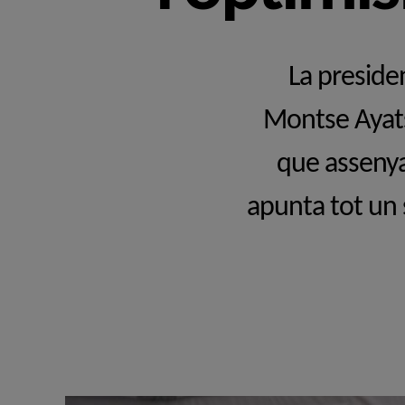
La preside
Montse Ayats,
que assenya
apunta tot un 