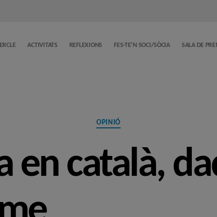
CERCLE
ACTIVITATS
REFLEXIONS
FES-TE’N SOCI/SÒCIA
SALA DE PR
Categories
OPINIÓ
a en català, d
sme