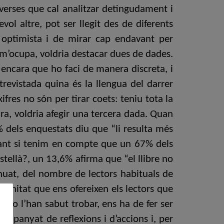
verses que cal analitzar detingudament i
ol altre, pot ser llegit des de diferents
 optimista i de mirar cap endavant per
 m’ocupa, voldria destacar dues de dades.
encara que ho faci de manera discreta, i
revistada quina és la llengua del darrer
ifres no són per tirar coets: teniu tota la
ara, voldria afegir una tercera dada. Quan
2% dels enquestats diu que “li resulta més
 tant si tenim en compte que un 67% dels
stellà?, un 13,6% afirma que “el llibre no
inuat, del nombre de lectors habituals de
tunitat que ens ofereixen els lectors que
o no l’han sabut trobar, ens ha de fer ser
ompanyat de reflexions i d’accions i, per