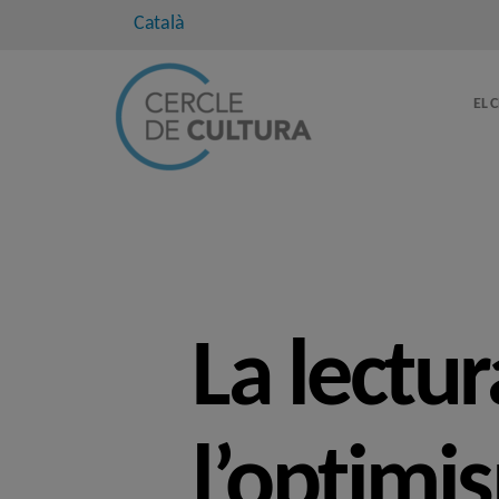
Català
EL 
La lectur
l’optimi