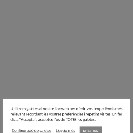
Utilitzem galetes al nostre lloc web per oferir-vos l’experiència més
rellevant recordant les vostres preferències i repetint visites. En fer
clic a "Accepta", accepteu l'ús de TOTES les galetes.
Configuració de galetes
Llegeix més
REBUTJAR