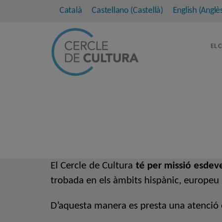
Català
Castellano
(
Castellà
)
English
(
Anglè
EL 
El Cercle de Cultura
té per missió esdeve
trobada en els àmbits hispànic, europeu i
D’aquesta manera es presta una atenció 