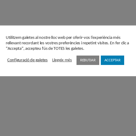
Utilitzem galetes al nostre lloc web per oferir-vos l’experiència més
rellevant recordant les vostres preferències i repetint visites. En fer clic a
"Accepta", accepteu l'ús de TOTES les galetes.
Configuració de galetes
Llegeix més
REBUTJAR
ACCEPTAR