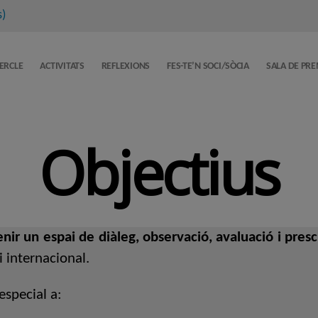
s
)
CERCLE
ACTIVITATS
REFLEXIONS
FES-TE’N SOCI/SÒCIA
SALA DE PR
Objectius
nir un espai de diàleg, observació, avaluació i presc
 internacional.
especial a: