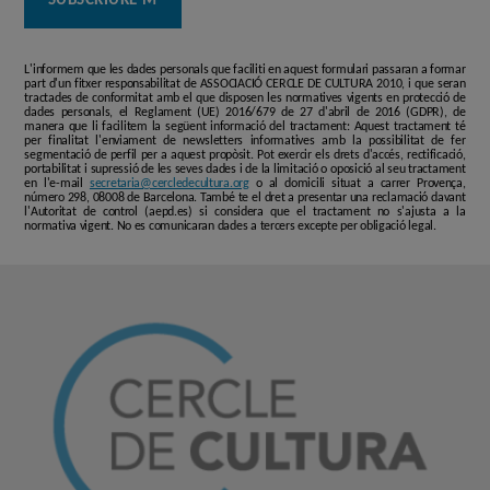
L'informem que les dades personals que faciliti en aquest formulari passaran a formar
part d'un fitxer responsabilitat de ASSOCIACIÓ CERCLE DE CULTURA 2010, i que seran
tractades de conformitat amb el que disposen les normatives vigents en protecció de
dades personals, el Reglament (UE) 2016/679 de 27 d'abril de 2016 (GDPR), de
manera que li facilitem la següent informació del tractament: Aquest tractament té
per finalitat l'enviament de newsletters informatives amb la possibilitat de fer
segmentació de perfil per a aquest propòsit. Pot exercir els drets d'accés, rectificació,
portabilitat i supressió de les seves dades i de la limitació o oposició al seu tractament
en l'e-mail
secretaria@cercledecultura.org
o al domicili situat a carrer Provença,
número 298, 08008 de Barcelona. També te el dret a presentar una reclamació davant
l'Autoritat de control (aepd.es) si considera que el tractament no s'ajusta a la
normativa vigent. No es comunicaran dades a tercers excepte per obligació legal.