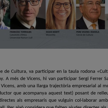
e de Cultura, va participar en la taula rodona «Cul
. A més de Vicens, hi van participar Sergi Ferrer Sal
Vicens, amb una llarga trajectòria empresarial al món 
uctor que acompanya aquest text) posant de relleu la
directes als empresaris que vulguin col·laborar am
ball. Per això considera que falten ajudes directes als