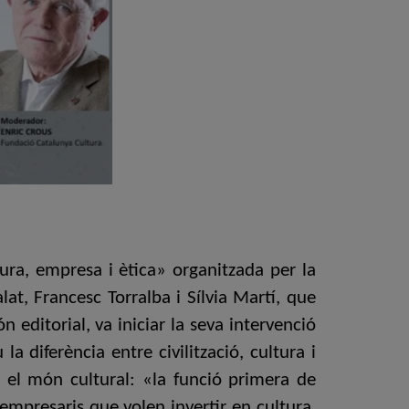
tura, empresa i ètica» organitzada per la
at, Francesc Torralba i Sílvia Martí, que
editorial, va iniciar la seva intervenció
 diferència entre civilització, cultura i
b el món cultural: «la funció primera de
 empresaris que volen invertir en cultura,