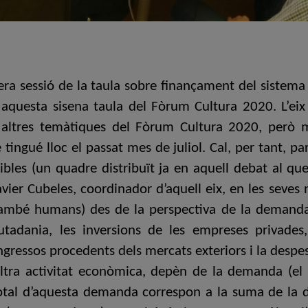
ra sessió de la taula sobre finançament del sistema 
questa sisena taula del Fòrum Cultura 2020. L’eix d
s altres temàtiques del Fòrum Cultura 2020, però m
tingué lloc el passat mes de juliol. Cal, per tant, par
ibles (un quadre distribuït ja en aquell debat al qu
vier Cubeles, coordinador d’aquell eix, en les seves n
també humans) des de la perspectiva de la demanda;
utadania, les inversions de les empreses privades,
ngressos procedents dels mercats exteriors i la despe
altra activitat econòmica, depèn de la demanda (el
total d’aquesta demanda correspon a la suma de la d