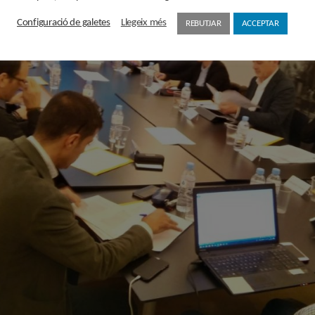
Configuració de galetes
Llegeix més
REBUTJAR
ACCEPTAR