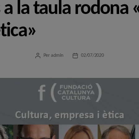
 a la taula rodona 
tica»
Per
admin
02/07/2020
Autor
Data
de
de
l'entrada
l'entrada