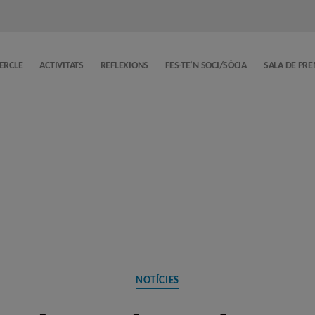
CERCLE
ACTIVITATS
REFLEXIONS
FES-TE’N SOCI/SÒCIA
SALA DE PR
Categories
NOTÍCIES