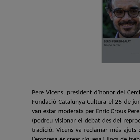
Pere Vicens, president d’honor del Cercl
Fundació Catalunya Cultura el 25 de juny
van estar moderats per Enric Crous Pere 
(podreu visionar el debat des del reprod
tradició. Vicens va reclamar més ajuts 
l’empresa és crear riquesa i llocs de tre