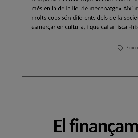
més enllà de la llei de mecenatge» Així m
molts cops són diferents dels de la socie
esmerçar en cultura, i que cal arriscar-h
Econ
Etiquetes
El finançam