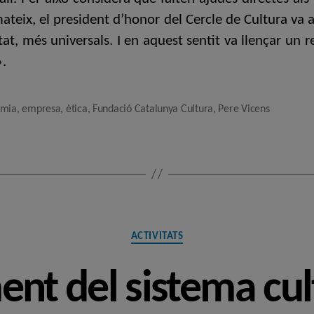
ateix, el president d’honor del Cercle de Cultura va 
tat, més universals. I en aquest sentit va llençar un
i».
omia
,
empresa
,
ètica
,
Fundació Catalunya Cultura
,
Pere Vicens
Categories
ACTIVITATS
ent del sistema cul