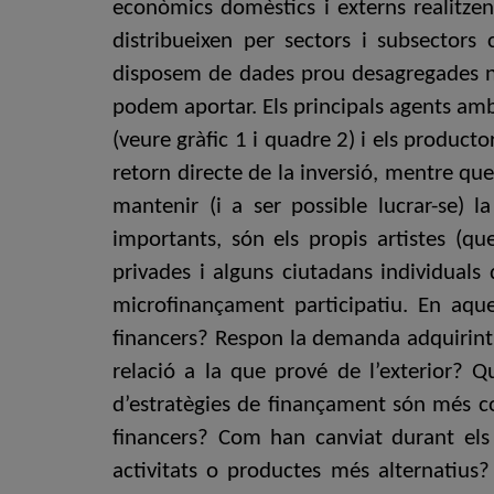
econòmics domèstics i externs realitzen
distribueixen per sectors i subsectors 
disposem de dades prou desagregades ni a
podem aportar. Els principals agents amb 
(veure gràfic 1 i quadre 2) i els produc
retorn directe de la inversió, mentre qu
mantenir (i a ser possible lucrar-se) l
importants, són els propis artistes (qu
privades i alguns ciutadans individuals
microfinançament participatiu. En aqu
financers? Respon la demanda adquirint l
relació a la que prové de l’exterior? Qu
d’estratègies de finançament són més c
financers? Com han canviat durant els
activitats o productes més alternatius