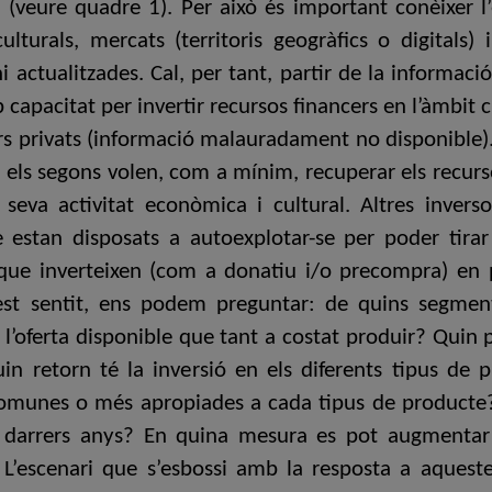
 (veure quadre 1). Per això és important conèixer 
culturals, mercats (territoris geogràfics o digitals
ctualitzades. Cal, per tant, partir de la informació 
capacitat per invertir recursos financers en l’àmbit 
tors privats (informació malauradament no disponibl
e els segons volen, com a mínim, recuperar els recurs
a seva activitat econòmica i cultural. Altres inve
e estan disposats a autoexplotar-se per poder tira
 que inverteixen (com a donatiu i/o precompra) en 
est sentit, ens podem preguntar: de quins segment
’oferta disponible que tant a costat produir? Quin 
in retorn té la inversió en els diferents tipus de 
omunes o més apropiades a cada tipus de producte? 
 darrers anys? En quina mesura es pot augmentar 
? L’escenari que s’esbossi amb la resposta a aquest