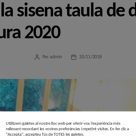
 la sisena taula de 
ura 2020
Per
admin
20/11/2018
Autor
Data
de
de
l'entrada
l'entrada
Utilitzem galetes al nostre lloc web per oferir-vos l’experiència més
rellevant recordant les vostres preferències i repetint visites. En fer clic a
"Accepta", accepteu l'ús de TOTES les galetes.