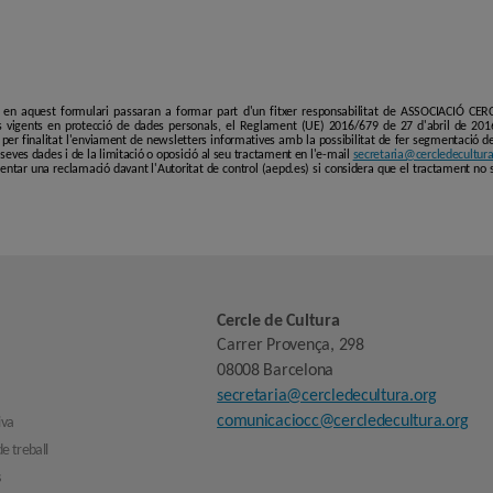
i en aquest formulari passaran a formar part d'un fitxer responsabilitat de ASSOCIACIÓ C
 vigents en protecció de dades personals, el Reglament (UE) 2016/679 de 27 d'abril de 201
er finalitat l'enviament de newsletters informatives amb la possibilitat de fer segmentació de p
es seves dades i de la limitació o oposició al seu tractament en l'e-mail
secretaria@cercledecultura
entar una reclamació davant l'Autoritat de control (aepd.es) si considera que el tractament no 
Cercle de Cultura
Carrer Provença, 298
08008 Barcelona
secretaria@cercledecultura.org
comunicaciocc@cercledecultura.org
iva
e treball
s