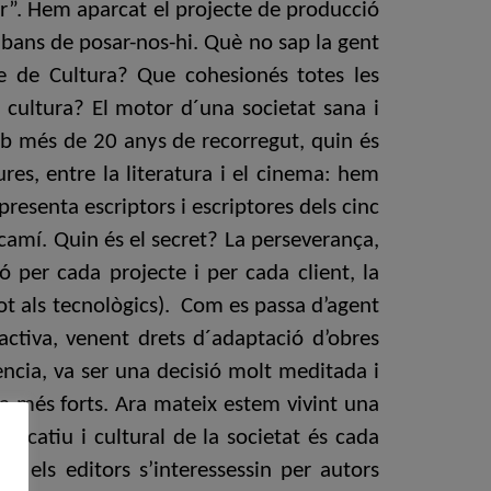
”. Hem aparcat el projecte de producció
abans de posar-nos-hi. Què no sap la gent
 de Cultura? Que cohesionés totes les
a cultura? El motor d´una societat sana i
b més de 20 anys de recorregut, quin és
res, entre la literatura i el cinema: hem
resenta escriptors i escriptores dels cinc
camí. Quin és el secret? La perseverança,
ó per cada projecte i per cada client, la
tot als tecnològics). Com es passa d’agent
activa, venent drets d´adaptació d’obres
ència, va ser una decisió molt meditada i
 fa més forts. Ara mateix estem vivint una
ducatiu i cultural de la societat és cada
ue els editors s’interessessin per autors