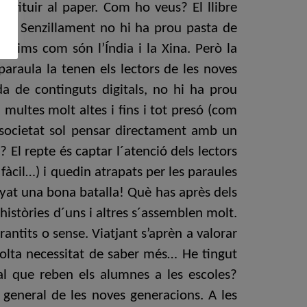
bstituir al paper. Com ho veus? El llibre
olar. Senzillament no hi ha prou pasta de
íssims com són l’Índia i la Xina. Però la
 paraula la tenen els lectors de les noves
da de continguts digitals, no hi ha prou
 multes molt altes i fins i tot presó (com
a societat sol pensar directament amb un
i? El repte és captar l´atenció dels lectors
fàcil…) i quedin atrapats per les paraules
nyat una bona batalla! Què has après dels
històries d´uns i altres s´assemblen molt.
rantits o sense. Viatjant s’aprèn a valorar
 molta necessitat de saber més… He tingut
l que reben els alumnes a les escoles?
 general de les noves generacions. A les