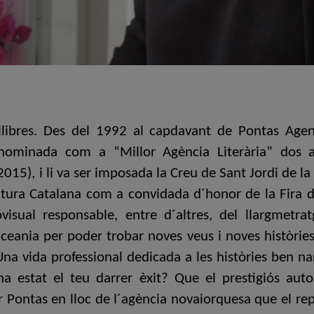
s llibres. Des del 1992 al capdavant de Pontas Agen
 nominada com a “Millor Agència Literària” dos 
015), i li va ser imposada la Creu de Sant Jordi de la
ltura Catalana com a convidada d´honor de la Fira de
visual responsable, entre d´altres, del llargmetra
Oceania per poder trobar noves veus i noves històries
 Una vida professional dedicada a les històries be
ha estat el teu darrer èxit? Que el prestigiós aut
 Pontas en lloc de l´agència novaiorquesa que el repr