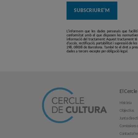
L'informem que les dades personals que facilit
conformitat amb el que disposen les normatives
informació del tractament: Aquest tractament té p
d'accés, rectificació, portabilitat i supressió de l
298, 08008 de Barcelona. També te el dret a pres
dades a tercers excepte per obligació legal.
El Cercle
Història
Objectius
Junta direct
Comissions d
Contacta’n