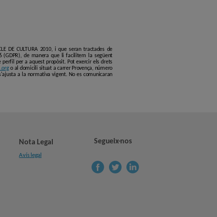
ERCLE DE CULTURA 2010, i que seran tractades de
6 (GDPR), de manera que li facilitem la següent
erfil per a aquest propòsit. Pot exercir els drets
.org
o al domicili situat a carrer Provença, número
s'ajusta a la normativa vigent. No es comunicaran
Segueix-nos
Nota Legal
Avís legal