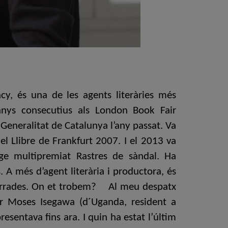
cy, és una de les agents literàries més
anys consecutius als London Book Fair
 Generalitat de Catalunya l’any passat. Va
l Llibre de Frankfurt 2007. I el 2013 va
tge multipremiat Rastres de sàndal. Ha
. A més d’agent literària i productora, és
n narrades. On et trobem? Al meu despatx
or Moses Isegawa (d´Uganda, resident a
esentava fins ara. I quin ha estat l’últim