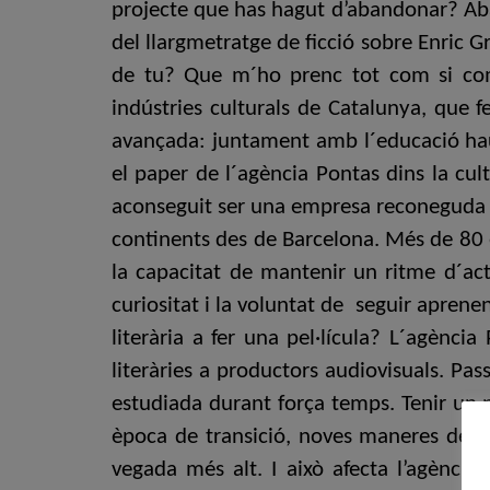
projecte que has hagut d’abandonar? Ab
del llargmetratge de ficció sobre Enric 
de tu? Que m´ho prenc tot com si com
indústries culturals de Catalunya, que f
avançada: juntament amb l´educació hau
el paper de l´agència Pontas dins la cul
aconseguit ser una empresa reconeguda per
continents des de Barcelona. Més de 80 e
la capacitat de mantenir un ritme d´acti
curiositat i la voluntat de seguir aprene
literària a fer una pel·lícula? L´agènc
literàries a productors audiovisuals. Pa
estudiada durant força temps. Tenir un pe
època de transició, noves maneres de viu
vegada més alt. I això afecta l’agència 