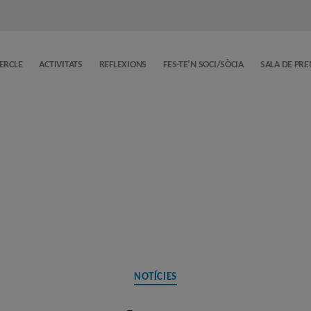
CERCLE
ACTIVITATS
REFLEXIONS
FES-TE’N SOCI/SÒCIA
SALA DE PR
Categories
NOTÍCIES