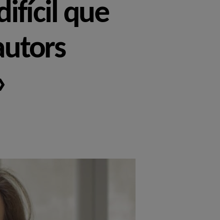
ifícil que
autors
»