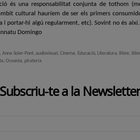
ació és una responsabilitat conjunta de tothom (me
bit cultural hauríem de ser els primers consumidors
 i portar-hi algú regularment, etc). Sovint no és així
 Ennatu Domingo
,
Anna Soler-Pont
,
audiovisual
,
Cinema
,
Educació
,
Literatura
,
llibre
,
llibr
la
,
Oceania
,
pirateria
Subscriu-te a la Newslette