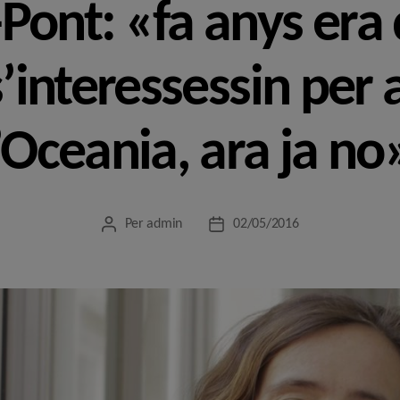
Pont: «fa anys era d
s’interessessin per 
d’Oceania, ara ja no
Per
admin
02/05/2016
Autor
Data
de
de
l'entrada
l'entrada