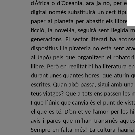
d’Àfrica o d’Oceania, ara ja no, per exe
digital només substituirà un cert tipus 
paper al planeta per abastir els llibres
ficció, la novel·la, seguirà sent llegida
generacions. El sector literari ha acon
dispositius i la pirateria no està sent a
al Japó) pels que organitzen el robator
llibre. Però en realitat hi ha literatura e
durant unes quantes hores: que aturin qua
escrites. Quan això passa, sigui amb una
teus viatges? Que a tots ens passen les m
I que l´únic que canvia és el punt de vist
el que es té. D’on et ve l’amor per les 
avis i pares que m´han transmès aques
Sempre en falta més! La cultura hauria 