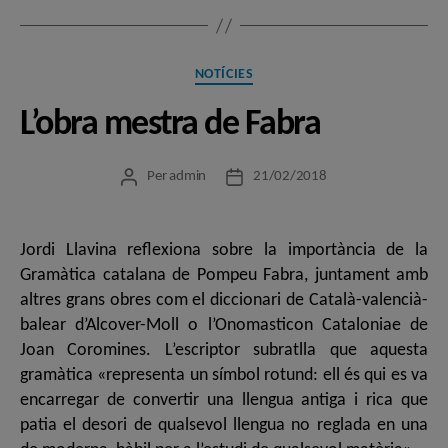
Categories
NOTÍCIES
L’obra mestra de Fabra
Per
admin
21/02/2018
Autor
Data
de
de
l'entrada
l'entrada
Jordi Llavina reflexiona sobre la importància de la
Gramàtica catalana de Pompeu Fabra, juntament amb
altres grans obres com el diccionari de Català-valencià-
balear d’Alcover-Moll o l’Onomasticon Cataloniae de
Joan Coromines. L’escriptor subratlla que aquesta
gramàtica «representa un símbol rotund: ell és qui es va
encarregar de convertir una llengua antiga i rica que
patia el desori de qualsevol llengua no reglada en una