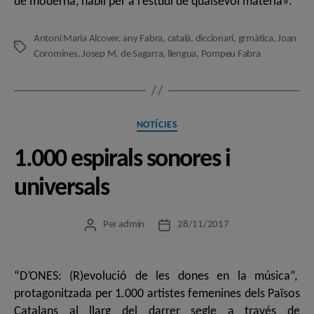
de moderna, hàbil per a l’estudi de qualsevol matèria».
Antoni Maria Alcover
,
any Fabra
,
català
,
diccionari
,
grmàtica
,
Joan
Etiquetes
Coromines
,
Josep M. de Sagarra
,
llengua
,
Pompeu Fabra
Categories
NOTÍCIES
1.000 espirals sonores i
universals
Per
admin
28/11/2017
Autor
Data
de
de
l'entrada
l'entrada
“D’ONES: (R)evolució de les dones en la música”,
protagonitzada per 1.000 artistes femenines dels Països
Catalans al llarg del darrer segle a través de