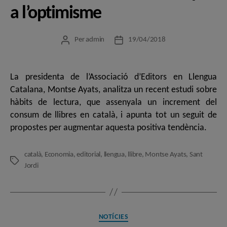
a l’optimisme
Per
admin
19/04/2018
Autor
Data
de
de
l'entrada
l'entrada
La presidenta de l’Associació d’Editors en Llengua
Catalana, Montse Ayats, analitza un recent estudi sobre
hàbits de lectura, que assenyala un increment del
consum de llibres en català, i apunta tot un seguit de
propostes per augmentar aquesta positiva tendència.
català
,
Economia
,
editorial
,
llengua
,
llibre
,
Montse Ayats
,
Sant
Etiquetes
Jordi
Categories
NOTÍCIES