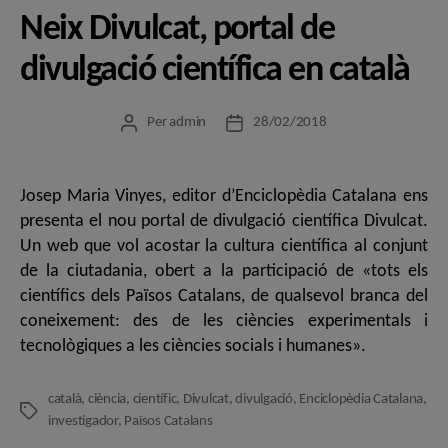
Neix Divulcat, portal de
divulgació científica en català
Per
admin
28/02/2018
Autor
Data
de
de
l'entrada
l'entrada
Josep Maria Vinyes, editor d’Enciclopèdia Catalana ens
presenta el nou portal de divulgació científica Divulcat.
Un web que vol acostar la cultura científica al conjunt
de la ciutadania, obert a la participació de «tots els
científics dels Països Catalans, de qualsevol branca del
coneixement: des de les ciències experimentals i
tecnològiques a les ciències socials i humanes».
català
,
ciència
,
científic
,
Divulcat
,
divulgació
,
Enciclopèdia Catalana
,
Etiquetes
investigador
,
Països Catalans