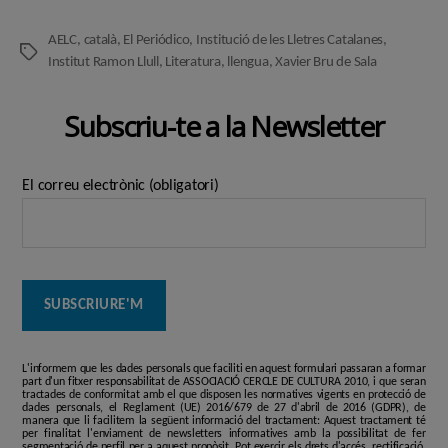
AELC
,
català
,
El Periódico
,
Institució de les Lletres Catalanes
,
Etiquetes
Institut Ramon Llull
,
Literatura
,
llengua
,
Xavier Bru de Sala
Subscriu-te a la Newsletter
El correu electrònic (obligatori)
L'informem que les dades personals que faciliti en aquest formulari passaran a formar
part d'un fitxer responsabilitat de ASSOCIACIÓ CERCLE DE CULTURA 2010, i que seran
tractades de conformitat amb el que disposen les normatives vigents en protecció de
dades personals, el Reglament (UE) 2016/679 de 27 d'abril de 2016 (GDPR), de
manera que li facilitem la següent informació del tractament: Aquest tractament té
per finalitat l'enviament de newsletters informatives amb la possibilitat de fer
segmentació de perfil per a aquest propòsit. Pot exercir els drets d'accés, rectificació,