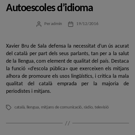
Autoescoles d’idioma
Per
admin
19/12/2016
Autor
Data
de
de
l'entrada
l'entrada
Xavier Bru de Sala defensa la necessitat d’un ús acurat
del català per part dels seus parlants, tan per a la salut
de la llengua, com element de qualitat del país. Destaca
la funció «d’escola pública» que exerceixen els mitjans
alhora de promoure els usos lingüístics, i critica la mala
qualitat del català emprada per la majoria de
periodistes i mitjans.
català
,
llengua
,
mitjans de comunicació
,
ràdio
,
televisió
Etiquetes