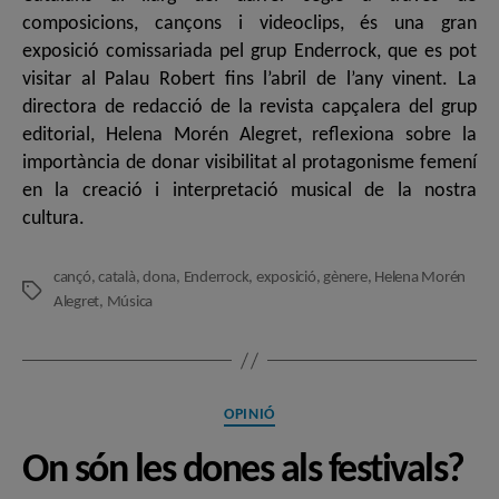
composicions, cançons i videoclips, és una gran
exposició comissariada pel grup Enderrock, que es pot
visitar al Palau Robert fins l’abril de l’any vinent. La
directora de redacció de la revista capçalera del grup
editorial, Helena Morén Alegret, reflexiona sobre la
importància de donar visibilitat al protagonisme femení
en la creació i interpretació musical de la nostra
cultura.
cançó
,
català
,
dona
,
Enderrock
,
exposició
,
gènere
,
Helena Morén
Etiquetes
Alegret
,
Música
Categories
OPINIÓ
On són les dones als festivals?