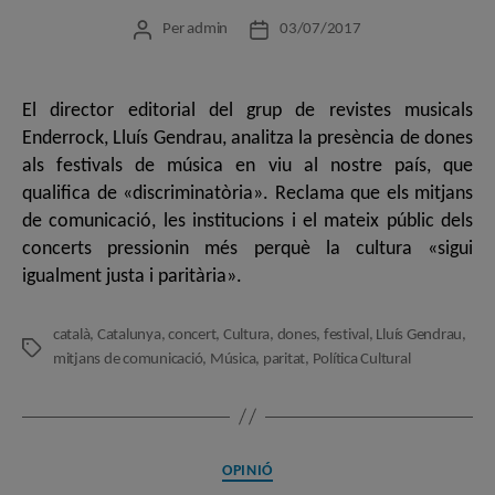
Per
admin
03/07/2017
Autor
Data
de
de
l'entrada
l'entrada
El director editorial del grup de revistes musicals
Enderrock, Lluís Gendrau, analitza la presència de dones
als festivals de música en viu al nostre país, que
qualifica de «discriminatòria». Reclama que els mitjans
de comunicació, les institucions i el mateix públic dels
concerts pressionin més perquè la cultura «sigui
igualment justa i paritària».
català
,
Catalunya
,
concert
,
Cultura
,
dones
,
festival
,
Lluís Gendrau
,
Etiquetes
mitjans de comunicació
,
Música
,
paritat
,
Política Cultural
Categories
OPINIÓ