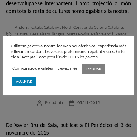
desenvolupar-se internament, i amb projecció al món
com tota la resta de cultures homologables a la nostra.
Andorra
,
català
,
Catalunya Nord
,
Congrés de Cultura Catalana
,
Cultura
,
Illes Balears
,
llengua
,
Marta Rovira
,
País Valencià
,
Països
Etiquetes
Catalans
,
UCE
Utilitzem galetes al nostre lloc web per oferir-vos l’experiència més
rellevant recordant les vostres preferències i repetint visites. En fer
clic a "Accepta", accepteu l'ús de TOTES les galetes.
Configuració de galetes
Llegeix més
REBUTJAR
Categories
OPINIÓ
ACCEPTAR
Bàlsam lingüístic
Per
admin
05/11/2015
Autor
Data
de
de
l'entrada
l'entrada
De Xavier Bru de Sala, publicat a El Periódico el 3 de
novembre del 2015