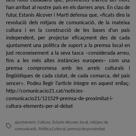
dels nous ciutadans que, provinents d’arreu del món,
han arribat al nostre país en els darrers anys. En clau de
futur, Estanis Alcover i Martí defensa que, «ficats dins la
revolució dels mitjans de comunicació, de la mateixa
cultura i en la construcció de les bases d’un país
independent, per projectar eficaçment des de cada
ajuntament una política de suport a la premsa local en
just reconeixement a la seva tasca –considerada arreu,
fins a les més altes instàncies europees– com una
premsa compromesa amb les arrels culturals i
lingüístiques de cada ciutat, de cada comarca, del país
sencer». Podeu llegir l’article íntegre en aquest enllaç:
http://comunicacio21.cat/noticies-
comunicacio21/121529-premsa-de-proximitat-i-
cultura-elements-per-al-debat
ajuntament
,
Cultura
,
Estanis Alcover
,
local
,
mitjans de
Etiquetes
comunicació
,
Política Cultural
,
premsa de proximitat