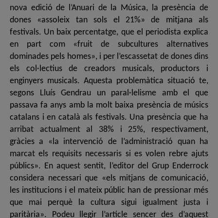
nova edició de l’Anuari de la Música, la presència de
dones «assoleix tan sols el 21%» de mitjana als
festivals. Un baix percentatge, que el periodista explica
en part com «fruit de subcultures alternatives
dominades pels homes», i per l’escassetat de dones dins
els col·lectius de creadors musicals, productors i
enginyers musicals. Aquesta problemàtica situació te,
segons Lluís Gendrau un paral·lelisme amb el que
passava fa anys amb la molt baixa presència de músics
catalans i en català als festivals. Una presència que ha
arribat actualment al 38% i 25%, respectivament,
gràcies a «la intervenció de l’administració quan ha
marcat els requisits necessaris si es volen rebre ajuts
públics». En aquest sentit, l’editor del Grup Enderrock
considera necessari que «els mitjans de comunicació,
les institucions i el mateix públic han de pressionar més
que mai perquè la cultura sigui igualment justa i
paritària». Podeu llegir l’article sencer des d’aquest