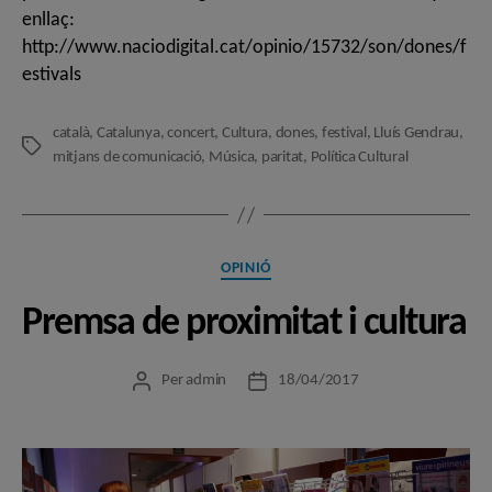
enllaç:
http://www.naciodigital.cat/opinio/15732/son/dones/f
estivals
català
,
Catalunya
,
concert
,
Cultura
,
dones
,
festival
,
Lluís Gendrau
,
Etiquetes
mitjans de comunicació
,
Música
,
paritat
,
Política Cultural
Categories
OPINIÓ
Premsa de proximitat i cultura
Per
admin
18/04/2017
Autor
Data
de
de
l'entrada
l'entrada