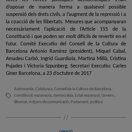
d’oposar de manera ferma a qualsevol possible
suspensió dels drets civils, a l’augment de la repressió i a
la coacció de les llibertats. Mesures que acompanyaran
necessàriament l’aplicació de l’Article 155 de la
Constitució i que poden ser molt difícils de revertir en el
futur. Comitè Executiu del Consell de la Cultura de
Barcelona Antonio Ramírez (president), Miquel Cabal,
Amadeu Carbó, Ingrid Guardiola, Martina Millà, Cristina
Pujades i Victoria Szpunberg. Secretari Executiu: Carles
Giner Barcelona, a 23 d’octubre de 2017
Autonomia
,
Catalunya
,
Consell de la Cultura de Barcelona
,
Constitució espanyola
,
democràcia
,
Estat espanyol
,
Govern
,
Etiquetes
llibertat
,
mitjans de comunicació
,
Parlament
,
política
Categories
OPINIÓ