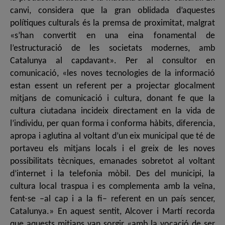
canvi, considera que la gran oblidada d’aquestes
polítiques culturals és la premsa de proximitat, malgrat
«s’han convertit en una eina fonamental de
l’estructuració de les societats modernes, amb
Catalunya al capdavant». Per al consultor en
comunicació, «les noves tecnologies de la informació
estan essent un referent per a projectar glocalment
mitjans de comunicació i cultura, donant fe que la
cultura ciutadana incideix directament en la vida de
l’individu, per quan forma i conforma hàbits, diferencia,
apropa i aglutina al voltant d’un eix municipal que té de
portaveu els mitjans locals i el greix de les noves
possibilitats tècniques, emanades sobretot al voltant
d’internet i la telefonia mòbil. Des del municipi, la
cultura local traspua i es complementa amb la veïna,
fent-se –al cap i a la fi– referent en un país sencer,
Catalunya.» En aquest sentit, Alcover i Martí recorda
que aquests mitjans van sorgir «amb la vocació de ser