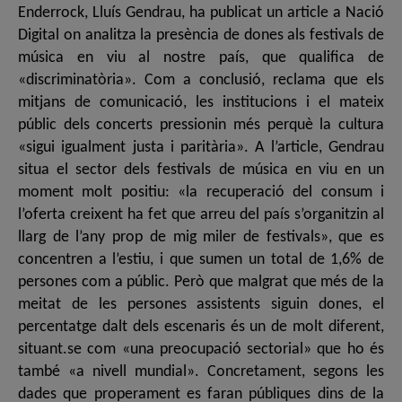
Enderrock, Lluís Gendrau, ha publicat un article a Nació
Digital on analitza la presència de dones als festivals de
música en viu al nostre país, que qualifica de
«discriminatòria». Com a conclusió, reclama que els
mitjans de comunicació, les institucions i el mateix
públic dels concerts pressionin més perquè la cultura
«sigui igualment justa i paritària». A l’article, Gendrau
situa el sector dels festivals de música en viu en un
moment molt positiu: «la recuperació del consum i
l’oferta creixent ha fet que arreu del país s’organitzin al
llarg de l’any prop de mig miler de festivals», que es
concentren a l’estiu, i que sumen un total de 1,6% de
persones com a públic. Però que malgrat que més de la
meitat de les persones assistents siguin dones, el
percentatge dalt dels escenaris és un de molt diferent,
situant.se com «una preocupació sectorial» que ho és
també «a nivell mundial». Concretament, segons les
dades que properament es faran públiques dins de la