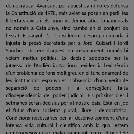
democràtica. Avançant per aquest camí no es defensa
la Constitució de 1978, més aviat es posen en perill les
llibertats civils i els principis democràtics fonamentals
no només a Catalunya, sinó també en el conjunt de
l’Estat Espanyol. 2. Considerem desproporcionada i
injusta la presó decretada per a Jordi Cuixart i Jordi
Sánchez. Darrere d’aquest empresonament, només hi
veiem motius polítics. La decisió adoptada per la
jutgessa de l’Audiència Nacional evidencia l’existència
d’un problema de fons molt greu en el funcionament de
les institucions espanyoles: l’absència d’una veritable
separació de poders i la consegüent falta
d’independència del poder judicial. Els pròxims dies i
setmanes seran decisius per al nostre país. Està en joc
el futur d’una societat plural, lliure i democràtica.
Condicions necessàries per al desenvolupament d’una
intensa vida cultural i científica amb la qual estem
compromesos i que, malauradament, corre el perill de