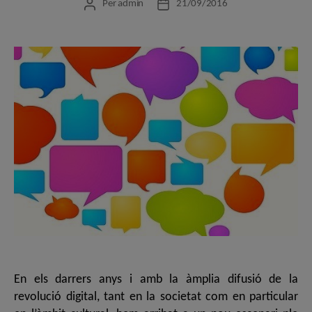
Per
admin
21/09/2016
Autor
Data
de
de
l'entrada
l'entrada
En els darrers anys i amb la àmplia difusió de la revolució digital, tant en la societat com en particular en l’àmbit cultural, hem arribat a un nou escenari ple d’incògnites. Quins nous productes culturals ens esperen? Com els crearem? Com participarem en la seva creació? Per quines vies els arribarem a difondre? Com els consumirem? Quins seran els mecanismes d’accés a aquests productes? Com s’adaptaran els agents culturals a tots aquests canvis? Totes aquestes preguntes i moltes altres responen a la voluntat de desenvolupar una estratègia i un argumentari per afrontar els escenaris de futur, per desvetllar les incerteses que duen associats i per situar la cultura i els seus continguts en un lloc més central de la reflexió i de la intervenció (social, política i econòmica) en el nostre país. Qui impulsa el Fòrum Cultura 2020? El Cercle de Cultura de la mà d’un conjunt d’entitats i organitzacions culturals del nostre país. Per què és necessari? – Per recuperar la centralitat de la cultura com a valor públic, acció de govern i estratègia de sector. – Perquè el sistema cultural és un dels eixos vertebradors del desenvolupament de les societats – Per encarar amb èxit els reptes de futur de la revolució digital i actualitzar el diagnòstic de les dinàmiques culturals que s’esdevindran Qui el lidera? Una Taula permanent, amb més d’un centenar de persones destacades del sector cultural, és l’òrgan de direcció del Fòrum i impulsa el debat i la reflexió. I una Comissió coordinadora formada pels membres del Cercle de Cultura: Ezequiel Baró, Francesc Bellmunt, Lluís Bonet, Xavier Bru de Sala, Jaume Colomer, Xavier Marcè i Fèlix Riera. Amb Esteve Leon com a coordinador general. Què es debatrà? Els 8 eixos temàtics són: creació; indústries culturals, mercats interns i internacionalització; equipaments; capitalitat de Barcelona i equilibri territorial; patrimoni; sistema educatiu, xarxes de comunicació i públics; finançament, i polítiques públiques. A qui s’adreça? Cultura 2020 s’adreça a gestors culturals, entitats, associacions, polítics i, en general, a totes aquelles persones que actuen al sector de la cultura o estan interessades en el paper de la cultura al segle XXI, i al conjunt de la societat via els mitjans de comunicació. Quan tindrà lloc? La fase de debat del Fòrum s’iniciarà el 2017 i finalitzarà el 2018. Quins són els objectius? Assolir unes conclusions operatives per a la redefinició de les polítiques culturals al nostre país, que puguin ser implementades en la propera dècada. Argumentari “El capitalisme industrial està culminant la seva transició cap a un capitalisme cultural plenament desenvolupat, apropiant-se no només dels significats de la vida cultural i de les formes de la comunicació artística que les interpreten, sinó també de les seves experiències de vida.” (Jeremy Rifkin – La Era de l’Accés) “Dissortadament a la nostra societat la cultura es considerada inútil perquè no produeix diners. [Pretenc] difondre els coneixements considerats inútils. Si volem saber què es considerada prescindible només cal veure els pressupostos dels governs. Generalment retallen en educació, universitats i cultura. Jo crec el contrari. Per humanitzar la nostra civilització necessitem invertir en aquestes matèries. La seva utilitat no es pot mesurar amb diner, sinó en el desenvolupament humà. Estem creant un desert on l’humanisme no té cabuda.” (Nuccio Ordine – La utilitat de l’inútil. Manifest) Aquestes dues cites il•lustren dos pols enfrontats en el debat del paper actual i futur de la cultura a la societat; un debat que el Fòrum Cultura 2020 vol afrontar i arribar a conclusions compartides. Les economies desenvolupades han estat sotmeses en les darreres dècades a un extens i complex procés de mutació estructural (mundialització de les relacions comercials i financeres així com canvis tecnològics de gran abast). Aquest fet ha generat canvis profunds en el què produïm, en com produïm i en la manera en que consumim allò que produïm, afectant considerablement la nostra manera de viure i altres àmbits socials com el cultural. La revolució digital ha accelerat determinats moviments de fons, com el desplaçament de l’activitat agrària i de bona part de la manufacturera en favor dels serveis, dotant de protagonisme als actius intangibles (creació, marca, disseny i altres suports de visibilitat). Aquests actius han esdevingut un vector principal de creació de valor i creixement econòmic i d’acceleració de processos de canvi social a llarg termini. En aquest context, la producció, distribució i difusió de béns i serveis culturals i creatius ocupen un lloc creixent i cada cop més rellevant en l’actual espai econòmic de les societats avançades, en la mesura en que el contingut cultural penetra en les lògiques de l’univers de la mercaderia. Des d’aquesta perspectiva, la contribució de la cultura al desenvolupament econòmic és cada cop més manifesta. El món de la cultura s’ha vist, igualment, afectat a diversos nivells per aquesta mutació i per la revolució digital, malgrat que a ritmes desiguals en funció del sector d’activitat. • En primer lloc, s’accentuen tendències ja presents, com la sobreproducció de béns i serveis culturals, l’increment de la posició de poder d’alguns distribuïdors i difusors de continguts, el pes dels costos fixos en el cost total mentre que el cost mitjà de reproducció és cada cop més baix, la concentració del consum cultural en un nombre relativament reduït de productes, o uns mercats cada cop més diversificats i segmentats. • En segon lloc, l’emergència de factors disruptius han canviat notablement la configuració i la dinàmica d’alguns subsectors. Així, l’entrada de nous actors dominants, la consolidació de nous models de negoci, o els canvis en els modes de finançament de moltes activitats, amb especial efectes en la gestió i ingressos dels drets de propietat intel•lectual. • En tercer lloc, la progressiva transformació de les pràctiques i usos culturals de la població que ha fet que es desenvolupessin no només nous models de participació, interacció i consum cultural, sinó que afecten la percepció de valor i la disposició a pagar o a invertir en productes i processos culturals. En aquests darrers anys de notable reducció dels recursos disponibles, l’acció pública en l’àmbit de la cultura a escala local i nacional s’ha centrat en el manteniment dels serveis i dels equipaments heretats i el suport a les expressions de major valor social o polític, però només ocasionalment ha pogut prestar atenció en la resposta als canvis estructurals o a les manifestacions i actors més emergents. Sovint ha buscat més la seva legitimació en dimensions extrínseques al fet cultural – a nivell econòmic o social, i en els seus impactes directes, indirectes o induïts en els respectius territoris – que en posar les bases d’un sector cultural al servei d’una ciutadania i d’uns actors confrontats als canvis estructurals descrits. La cultura genera la capacitat creativa i crítica que la retroalimenta i que, al llarg de la història, ha estat un factor clau del progrés i del desenvolupament humà. En aquest sentit, és també perceptible –aquí i arreu- la dificultat del sistema educatiu –i també cultural- per ampliar i enfortir una massa crítica capaç de discernir i sobreposar-se a l’allau d’ofertes d’entreteniment de poca qualitat i molta banalitat. En aquest context, les institucions que articulen la societat cultural tenen grans dificultats per incorporar i difondre les innovacions creatives. Tot plegat palesa la necessitat d’actualitzar el diagnòstic i l’argumentari (teòric i polític) destinat a aprehendre millor l’evolució de les dinàmiques culturals, socials i polítiques (amb les seves oportunitats i riscos), així com el paper dels diferents actors culturals, públics, no lucratius i mercantils. La proposta d’agenda del Fòrum Cultura 2020, promogut pel Cercle de Cultura amb altres entitats del sector, pretén contribuir a l’anàlisi i a la construcció d’una estratègia a curt i mig terme –els tres anys que ens separen del 2020– per un millor desenvolupament de l’organització de la cultura a Catalunya. Eixos de debat Creativitat: foment, sostenibilitat i projecció Sobre la construcció i millora d’un ecosistema (institucions, accions, regulacions) que afavoreixi un entorn adequat per a la formació i millora de la creativitat. Visibilitat i reconeixement dels creadors. Com fer sostenible la densitat creativa? Quin pot ser l’àmbit i l’abast d’una política de foment de la creació (artística)? Com es poden identificar, estimular, atraure i retenir les capacitats creatives? Mercats culturals: dinamització i ampliació, de l’espai local a l’internacional Característiques específiques dels béns culturals. Les condicions de creació i consolidació dels mercats d’aquests tipus de béns: dinàmiques recents. Els espais d’ús i consum cultural. La cultura crea i distribueix riquesa: una mirada econòmica -i no economicista- del sector cultural. Equipaments culturals: governança, funció social i dinamització en xarxa El paper motor dels equipaments culturals de referència Disposar d’institucions culturals –espais, serveis i programes- democràtiques al servei dels professionals i la ciutadania. Singularitats, mecanismes cooperatius i retorn social. Barcelona, xarxes i territori Serveis públics culturals: distribució, cobertura i lògiques. Dinàmiques ascendents i descendents: punts de trobada. Parcs culturals i factories. Barcelona, una capital cultural internacional? Factors d’equilibri i desequilibri cultural de Catalunya. Les oportunitats i distorsions del turisme. Educació, experiència i pràctiques culturals Com han evolucionat, en les darreres dècades, les pràctiques culturals? Quins han estat els factors principals d’aquests canvis? De l’aprenentatge a la pràctica, de la pràctica a l’experiència, de l’experiència al coneixement. La configuració de la sensibilitat i de l’imaginari cultural (vector