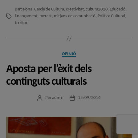
Barcelona
,
Cercle de Cultura
,
creativitat
,
cultura2020
,
Educació
,
finançament
,
mercat
,
mitjans de comunicació
,
Política Cultural
,
Etiquetes
territori
Categories
OPINIÓ
Aposta per l’èxit dels
continguts culturals
Per
admin
15/09/2016
Autor
Data
de
de
l'entrada
l'entrada