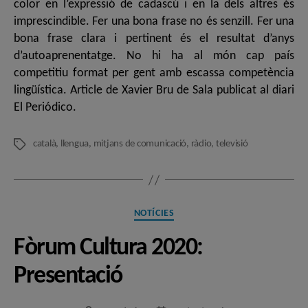
color en l’expressió de cadascú i en la dels altres és
imprescindible. Fer una bona frase no és senzill. Fer una
bona frase clara i pertinent és el resultat d’anys
d’autoaprenentatge. No hi ha al món cap país
competitiu format per gent amb escassa competència
lingüística. Article de Xavier Bru de Sala publicat al diari
El Periódico.
català
,
llengua
,
mitjans de comunicació
,
ràdio
,
televisió
Etiquetes
Categories
NOTÍCIES
Fòrum Cultura 2020:
Presentació