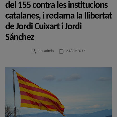
del 155 contra les institucions
catalanes, i reclama la llibertat
de Jordi Cuixart i Jordi
Sánchez
Per
admin
24/10/2017
Autor
Data
de
de
l'entrada
l'entrada