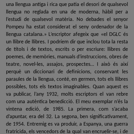
una llengua antiga i rica que patia el desori de qualsevol
llengua no reglada en una de moderna, hàbil per a
l’estudi de qualsevol matèria. No debades el senyor
Pompeu ha estat considerat el seny ordenador de la
llengua catalana.» L’escriptor afegeix que «el DGLC és
un llibre de llibres. I podríem dir que inclou tota la resta
de títols i de textos, escrits o per escriure: llibres de
poemes, de memòries, manuals d’instruccions, obres de
teatre, novel·les, assajos, prospectes… I això és així
perquè un diccionari de definicions, conservant les
paraules de la llengua, conté, en germen, tots els llibres
possibles, tots els textos imaginables. Quan aquest es
va publicar, l’any 1932, molts escriptors el van rebre
com una autèntica benedicció. El meu exemplar n’és la
vintena edició, de 1985. La primera, com s’acaba
d’apuntar, era del 32. La segona, ben significativament,
de 1954. Entremig es va produir, a Espanya, una guerra
fratricida, els vencedors de la qual van encruelir-se, i de