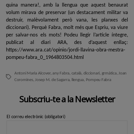
quina manera!, amb la llengua que aquest benaurat
volum mirava de preservar (un destacament militar va
destruir, malèvolament però vana, les planxes del
diccionari). Perquè Fabra, molt més que Espriu, va viure
per salvar-nos els mots! Podeu llegir l’artícle íntegre,
publicat al diari ARA, des d’aquest enllaç:
https://www.ara.cat/opinio/jordi-llavina-obra-mestra-
pompeu-fabra_0_1964803504.html
Antoni Maria Alcover
,
any Fabra
,
català
,
diccionari
,
grmàtica
,
Joan
Etiquetes
Coromines
,
Josep M. de Sagarra
,
llengua
,
Pompeu Fabra
Subscriu-te a la Newsletter
El correu electrònic (obligatori)