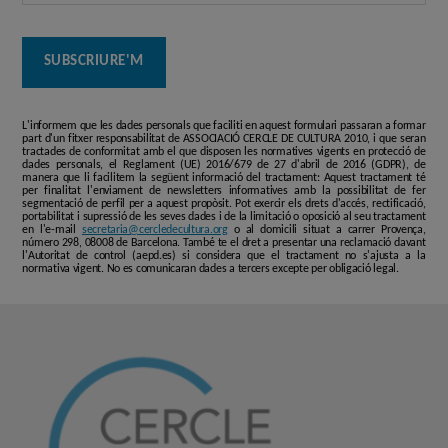
L'informem que les dades personals que faciliti en aquest formulari passaran a formar
part d'un fitxer responsabilitat de ASSOCIACIÓ CERCLE DE CULTURA 2010, i que seran
tractades de conformitat amb el que disposen les normatives vigents en protecció de
dades personals, el Reglament (UE) 2016/679 de 27 d'abril de 2016 (GDPR), de
manera que li facilitem la següent informació del tractament: Aquest tractament té
per finalitat l'enviament de newsletters informatives amb la possibilitat de fer
segmentació de perfil per a aquest propòsit. Pot exercir els drets d'accés, rectificació,
portabilitat i supressió de les seves dades i de la limitació o oposició al seu tractament
en l'e-mail
secretaria@cercledecultura.org
o al domicili situat a carrer Provença,
número 298, 08008 de Barcelona. També te el dret a presentar una reclamació davant
l'Autoritat de control (aepd.es) si considera que el tractament no s'ajusta a la
normativa vigent. No es comunicaran dades a tercers excepte per obligació legal.