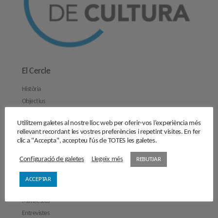
El Cercle
Història
Objectius
Junta directiva
Utilitzem galetes al nostre lloc web per oferir-vos l’experiència més
Comissions de treball
rellevant recordant les vostres preferències i repetint visites. En fer
Contacta’ns
clic a "Accepta", accepteu l'ús de TOTES les galetes.
Activitats
Configuració de galetes
Llegeix més
REBUTJAR
Reflexions
ACCEPTAR
Opinions
Manifestos
Entrevistes