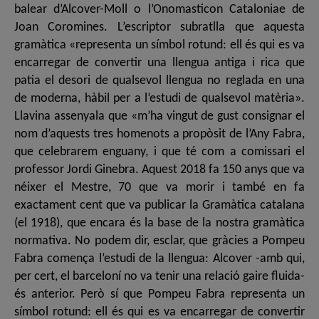
balear d’Alcover-Moll o l’Onomasticon Cataloniae de
Joan Coromines. L’escriptor subratlla que aquesta
gramàtica «representa un símbol rotund: ell és qui es va
encarregar de convertir una llengua antiga i rica que
patia el desori de qualsevol llengua no reglada en una
de moderna, hàbil per a l’estudi de qualsevol matèria».
Llavina assenyala que «m’ha vingut de gust consignar el
nom d’aquests tres homenots a propòsit de l’Any Fabra,
que celebrarem enguany, i que té com a comissari el
professor Jordi Ginebra. Aquest 2018 fa 150 anys que va
néixer el Mestre, 70 que va morir i també en fa
exactament cent que va publicar la Gramàtica catalana
(el 1918), que encara és la base de la nostra gramàtica
normativa. No podem dir, esclar, que gràcies a Pompeu
Fabra comença l’estudi de la llengua: Alcover -amb qui,
per cert, el barceloní no va tenir una relació gaire fluida-
és anterior. Però sí que Pompeu Fabra representa un
símbol rotund: ell és qui es va encarregar de convertir