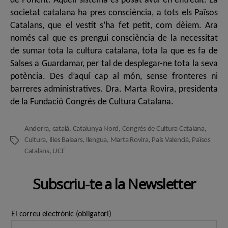
de Ponent. Aquell sistema és posat avui en entredit. La
societat catalana ha pres consciència, a tots els Països
Catalans, que el vestit s’ha fet petit, com dèiem. Ara
només cal que es prengui consciència de la necessitat
de sumar tota la cultura catalana, tota la que es fa de
Salses a Guardamar, per tal de desplegar-ne tota la seva
potència. Des d’aquí cap al món, sense fronteres ni
barreres administratives. Dra. Marta Rovira, presidenta
de la Fundació Congrés de Cultura Catalana.
Andorra
,
català
,
Catalunya Nord
,
Congrés de Cultura Catalana
,
Cultura
,
Illes Balears
,
llengua
,
Marta Rovira
,
País Valencià
,
Països
Etiquetes
Catalans
,
UCE
Subscriu-te a la Newsletter
El correu electrònic (obligatori)