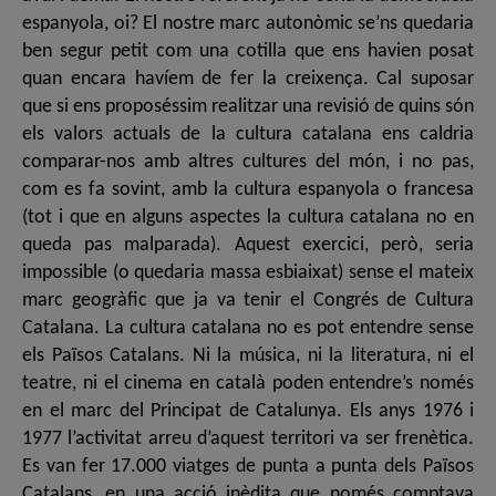
espanyola, oi? El nostre marc autonòmic se’ns quedaria
ben segur petit com una cotilla que ens havien posat
quan encara havíem de fer la creixença. Cal suposar
que si ens proposéssim realitzar una revisió de quins són
els valors actuals de la cultura catalana ens caldria
comparar-nos amb altres cultures del món, i no pas,
com es fa sovint, amb la cultura espanyola o francesa
(tot i que en alguns aspectes la cultura catalana no en
queda pas malparada). Aquest exercici, però, seria
impossible (o quedaria massa esbiaixat) sense el mateix
marc geogràfic que ja va tenir el Congrés de Cultura
Catalana. La cultura catalana no es pot entendre sense
els Països Catalans. Ni la música, ni la literatura, ni el
teatre, ni el cinema en català poden entendre’s només
en el marc del Principat de Catalunya. Els anys 1976 i
1977 l’activitat arreu d’aquest territori va ser frenètica.
Es van fer 17.000 viatges de punta a punta dels Països
Catalans, en una acció inèdita que només comptava