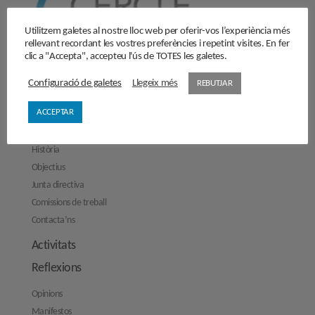
Utilitzem galetes al nostre lloc web per oferir-vos l’experiència més
rellevant recordant les vostres preferències i repetint visites. En fer
clic a "Accepta", accepteu l'ús de TOTES les galetes.
Configuració de galetes
Llegeix més
REBUTJAR
ACCEPTAR
El Cercle
Història
Objectius
Junta directiva
Comissions de treball
Contacta’ns
Activitats
Reflexions
Opinions
Manifestos