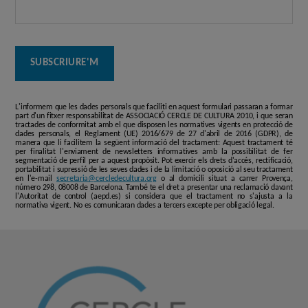
L'informem que les dades personals que faciliti en aquest formulari passaran a formar
part d'un fitxer responsabilitat de ASSOCIACIÓ CERCLE DE CULTURA 2010, i que seran
tractades de conformitat amb el que disposen les normatives vigents en protecció de
dades personals, el Reglament (UE) 2016/679 de 27 d'abril de 2016 (GDPR), de
manera que li facilitem la següent informació del tractament: Aquest tractament té
per finalitat l'enviament de newsletters informatives amb la possibilitat de fer
segmentació de perfil per a aquest propòsit. Pot exercir els drets d'accés, rectificació,
portabilitat i supressió de les seves dades i de la limitació o oposició al seu tractament
en l'e-mail
secretaria@cercledecultura.org
o al domicili situat a carrer Provença,
número 298, 08008 de Barcelona. També te el dret a presentar una reclamació davant
l'Autoritat de control (aepd.es) si considera que el tractament no s'ajusta a la
normativa vigent. No es comunicaran dades a tercers excepte per obligació legal.