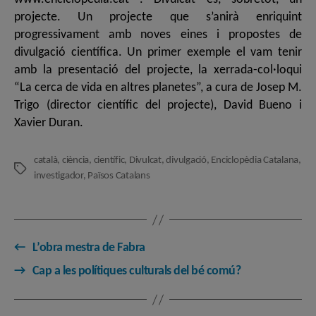
projecte. Un projecte que s’anirà enriquint
progressivament amb noves eines i propostes de
divulgació científica. Un primer exemple el vam tenir
amb la presentació del projecte, la xerrada-col·loqui
“La cerca de vida en altres planetes”, a cura de Josep M.
Trigo (director científic del projecte), David Bueno i
Xavier Duran.
català
,
ciència
,
científic
,
Divulcat
,
divulgació
,
Enciclopèdia Catalana
,
Etiquetes
investigador
,
Països Catalans
←
L’obra mestra de Fabra
→
Cap a les polítiques culturals del bé comú?