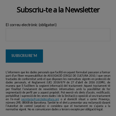
Subscriu-te a la Newsletter
El correu electrònic (obligatori)
L'informem que les dades personals que faciliti en aquest formulari passaran a formar
part d'un fitxer responsabilitat de ASSOCIACIÓ CERCLE DE CULTURA 2010, i que seran
tractades de conformitat amb el que disposen les normatives vigents en protecció de
dades personals, el Reglament (UE) 2016/679 de 27 d'abril de 2016 (GDPR), de
manera que li facilitem la següent informació del tractament: Aquest tractament té
per finalitat l'enviament de newsletters informatives amb la possibilitat de fer
segmentació de perfil per a aquest propòsit. Pot exercir els drets d'accés, rectificació,
portabilitat i supressió de les seves dades i de la limitació o oposició al seu tractament
en l'e-mail
secretaria@cercledecultura.org
o al domicili situat a carrer Provença,
número 298, 08008 de Barcelona. També te el dret a presentar una reclamació davant
l'Autoritat de control (aepd.es) si considera que el tractament no s'ajusta a la
normativa vigent. No es comunicaran dades a tercers excepte per obligació legal.