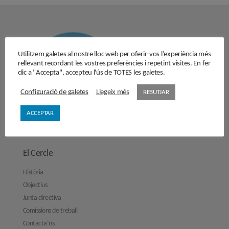
Utilitzem galetes al nostre lloc web per oferir-vos l’experiència més
rellevant recordant les vostres preferències i repetint visites. En fer
clic a "Accepta", accepteu l'ús de TOTES les galetes.
Configuració de galetes
Llegeix més
REBUTJAR
ACCEPTAR
El Cercle
Història
Objectius
Junta directiva
Comissions de treball
Contacta’ns