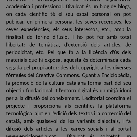
acadèmica i professional. Divulcat és un blog de blogs,
on cada científic té el seu espai personal on pot
publicar, en primera persona, les seves recerques, les
seves experiències, els seus interessos, etc., amb la
finalitat de fer-ne difusió. I ho pot fer amb total
llibertat: de temàtica, d’extensió dels articles, de
periodicitat, etc. Pel que fa a la llicència d’ús dels
materials que hi exposa, aquesta és determinada cada
vegada pel propi autor: des del copyright a les diverses
fórmules del Creative Commons. Quant a Enciclopèdia,
la promoció de la cultura catalana forma part del seu
objectiu fundacional. I l’entorn digital és un mitjà idoni
per a la difusió del coneixement. L’editorial coordina el
projecte i proporciona als científics la plataforma
tecnològica, ajut en l’edició dels textos i la correcció del
català, amb qualsevol de les variants dialectals, i fa
difusió dels articles a les xarxes socials i al portal
www.enciclopedia.cat . Divulcat és, sobretot, un