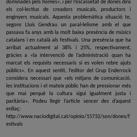
dominades pels homes», i per l’escassetat de dones dins
els col·lectius de creadors musicals, productors i
enginyers musicals. Aquesta problemàtica situació te,
segons Lluís Gendrau un paral·lelisme amb el que
passava fa anys amb la molt baixa presència de músics
catalans i en català als festivals. Una presència que ha
arribat actualment al 38% i 25%, respectivament,
gràcies a «la intervenció de l’administració quan ha
marcat els requisits necessaris si es volen rebre ajuts
públics». En aquest sentit, l’editor del Grup Enderrock
considera necessari que «els mitjans de comunicació,
les institucions i el mateix públic han de pressionar més
que mai perquè la cultura sigui igualment justa i
paritària». Podeu llegir l’article sencer des d’aquest
enllaç:
http://www.naciodigital.cat/opinio/15732/son/dones/f
estivals