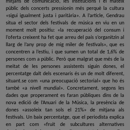
mitjans de comunicació, les institucions i el mateix
públic dels concerts pressionin més perquè la cultura
«sigui igualment justa i paritària». A l’article, Gendrau
situa el sector dels festivals de música en viu en un
moment molt positiu: «la recuperació del consum i
l’oferta creixent ha fet que arreu del país s’organitzin al
llarg de l’any prop de mig miler de festivals», que es
concentren a l’estiu, i que sumen un total de 1,6% de
persones com a públic. Però que malgrat que més de la
meitat de les persones assistents siguin dones, el
percentatge dalt dels escenaris és un de molt diferent,
situant.se com «una preocupació sectorial» que ho és
també «a nivell mundial». Concretament, segons les
dades que properament es faran públiques dins de la
nova edició de l’Anuari de la Música, la presència de
dones «assoleix tan sols el 21%» de mitjana als
festivals. Un baix percentatge, que el periodista explica
en part com «fruit de subcultures alternatives