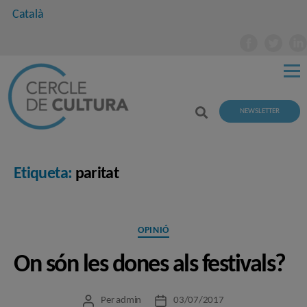
Català
NEWSLETTER
Etiqueta:
paritat
Categories
OPINIÓ
On són les dones als festivals?
Per
admin
03/07/2017
Autor
Data