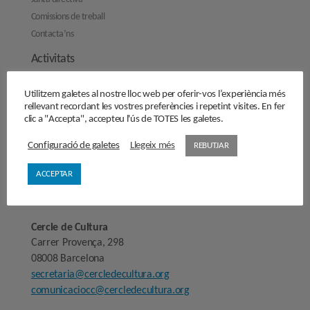
Comissions de treball
Contacta’ns
Activitats
Reflexions
Utilitzem galetes al nostre lloc web per oferir-vos l’experiència més
Opinions
rellevant recordant les vostres preferències i repetint visites. En fer
clic a "Accepta", accepteu l'ús de TOTES les galetes.
Manifestos
Entrevistes
Configuració de galetes
Llegeix més
REBUTJAR
Fes-te’n soci/sòcia
ACCEPTAR
Sala de premsa
Cercle de Cultura
Carrer Provença, 298
08008 Barcelona
secretaria@cercledecultura.org
comunicaciocc@cercledecultura.org