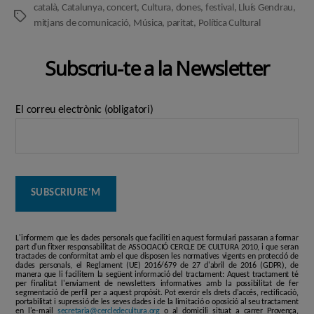
català
,
Catalunya
,
concert
,
Cultura
,
dones
,
festival
,
Lluís Gendrau
,
Etiquetes
mitjans de comunicació
,
Música
,
paritat
,
Política Cultural
Subscriu-te a la Newsletter
El correu electrònic (obligatori)
L'informem que les dades personals que faciliti en aquest formulari passaran a formar
part d'un fitxer responsabilitat de ASSOCIACIÓ CERCLE DE CULTURA 2010, i que seran
tractades de conformitat amb el que disposen les normatives vigents en protecció de
dades personals, el Reglament (UE) 2016/679 de 27 d'abril de 2016 (GDPR), de
manera que li facilitem la següent informació del tractament: Aquest tractament té
per finalitat l'enviament de newsletters informatives amb la possibilitat de fer
segmentació de perfil per a aquest propòsit. Pot exercir els drets d'accés, rectificació,
portabilitat i supressió de les seves dades i de la limitació o oposició al seu tractament
en l'e-mail
secretaria@cercledecultura.org
o al domicili situat a carrer Provença,