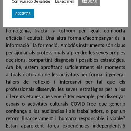
Configuració de galetes
Llegeix més
REBUTJAR
ACCEPTAR