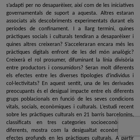
s’adapti per no desaparèixer, així com de les iniciatives
governamentals de suport a aquesta. Altres estaran
associats als descobriments experimentats durant els
períodes de confinament. I a llarg termini, quines
pràctiques socials i culturals tendiran a desaparèixer i
quines altres creixeran? S’acceleraran encara més les
pràctiques digitals enfront de les del món analògic?
Creixerà el rol prosumer, difuminant la línia divisòria
entre productors i consumidors? Seran molt diferents
els efectes entre les diverses tipologies d’individus i
col·lectivitats? En aquest sentit, una de les derivades
preocupants és el desigual impacte entre els diferents
grups poblacionals en funció de les seves condicions
vitals, socials, econòmiques i culturals. L’estudi recent
sobre les pràctiques culturals en 21 barris barcelonins,
classificats en tres categories socioeconòmiques
diferents, mostra com la desigualtat econòmica té
efectes profunds en les pràctiques culturals. A partir