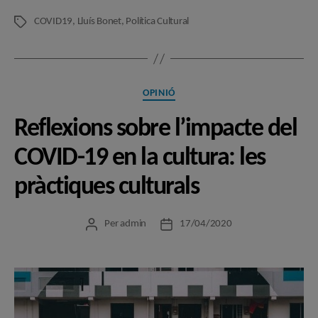
COVID19
,
Lluís Bonet
,
Política Cultural
Etiquetes
Categories
OPINIÓ
Reflexions sobre l’impacte del
COVID-19 en la cultura: les
pràctiques culturals
Per
admin
17/04/2020
Autor
Data
de
de
l'entrada
l'entrada