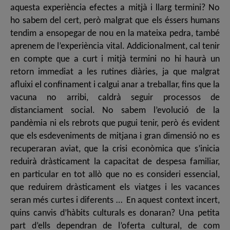
aquesta experiència efectes a mitjà i llarg termini? No
ho sabem del cert, però malgrat que els éssers humans
tendim a ensopegar de nou en la mateixa pedra, també
aprenem de l’experiència vital. Addicionalment, cal tenir
en compte que a curt i mitjà termini no hi haurà un
retorn immediat a les rutines diàries, ja que malgrat
afluixi el confinament i calgui anar a treballar, fins que la
vacuna no arribi, caldrà seguir processos de
distanciament social. No sabem l’evolució de la
pandèmia ni els rebrots que pugui tenir, però és evident
que els esdeveniments de mitjana i gran dimensió no es
recuperaran aviat, que la crisi econòmica que s’inicia
reduirà dràsticament la capacitat de despesa familiar,
en particular en tot allò que no es consideri essencial,
que reduirem dràsticament els viatges i les vacances
seran més curtes i diferents … En aquest context incert,
quins canvis d’hàbits culturals es donaran? Una petita
part d’ells dependran de l’oferta cultural, de com