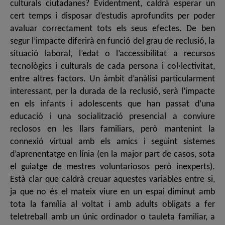
culturals ciutadanes? Evidentment, caldrà esperar un
cert temps i disposar d’estudis aprofundits per poder
avaluar correctament tots els seus efectes. De ben
segur l’impacte diferirà en funció del grau de reclusió, la
situació laboral, l’edat o l’accessibilitat a recursos
tecnològics i culturals de cada persona i col·lectivitat,
entre altres factors. Un àmbit d’anàlisi particularment
interessant, per la durada de la reclusió, serà l’impacte
en els infants i adolescents que han passat d’una
educació i una socialització presencial a conviure
reclosos en les llars familiars, però mantenint la
connexió virtual amb els amics i seguint sistemes
d’aprenentatge en línia (en la major part de casos, sota
el guiatge de mestres voluntariosos però inexperts).
Està clar que caldrà creuar aquestes variables entre si,
ja que no és el mateix viure en un espai diminut amb
tota la família al voltat i amb adults obligats a fer
teletreball amb un únic ordinador o tauleta familiar, a