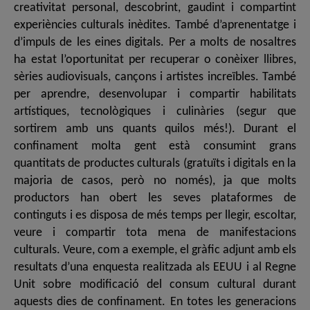
creativitat personal, descobrint, gaudint i compartint
experiències culturals inèdites. També d’aprenentatge i
d’impuls de les eines digitals. Per a molts de nosaltres
ha estat l’oportunitat per recuperar o conèixer llibres,
sèries audiovisuals, cançons i artistes increïbles. També
per aprendre, desenvolupar i compartir habilitats
artístiques, tecnològiques i culinàries (segur que
sortirem amb uns quants quilos més!). Durant el
confinament molta gent està consumint grans
quantitats de productes culturals (gratuïts i digitals en la
majoria de casos, però no només), ja que molts
productors han obert les seves plataformes de
continguts i es disposa de més temps per llegir, escoltar,
veure i compartir tota mena de manifestacions
culturals. Veure, com a exemple, el gràfic adjunt amb els
resultats d’una enquesta realitzada als EEUU i al Regne
Unit sobre modificació del consum cultural durant
aquests dies de confinament. En totes les generacions