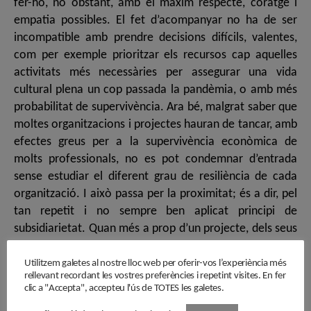
Utilitzem galetes al nostre lloc web per oferir-vos l’experiència més
rellevant recordant les vostres preferències i repetint visites. En fer
clic a "Accepta", accepteu l'ús de TOTES les galetes.