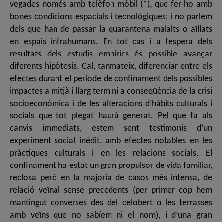
vegades només amb telèfon mòbil (*), que fer-ho amb
bones condicions espacials i tecnològiques; i no parlem
dels que han de passar la quarantena malalts o aïllats
en espais infrahumans. En tot cas i a l’espera dels
resultats dels estudis empírics és possible avançar
diferents hipòtesis. Cal, tanmateix, diferenciar entre els
efectes durant el període de confinament dels possibles
impactes a mitjà i llarg termini a conseqüència de la crisi
socioeconòmica i de les alteracions d’hàbits culturals i
socials que tot plegat haurà generat. Pel que fa als
canvis immediats, estem sent testimonis d’un
experiment social inèdit, amb efectes notables en les
pràctiques culturals i en les relacions socials. El
confinament ha estat un gran propulsor de vida familiar,
reclosa però en la majoria de casos més intensa, de
relació veïnal sense precedents (per primer cop hem
mantingut converses des del celobert o les terrasses
amb veïns que no sabíem ni el nom), i d’una gran