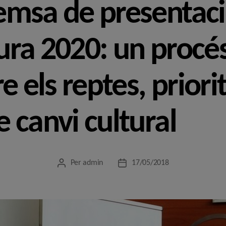
emsa de presentaci
ra 2020: un procés
e els reptes, priorit
 canvi cultural
Per
admin
17/05/2018
Autor
Data
de
de
l'entrada
l'entrada