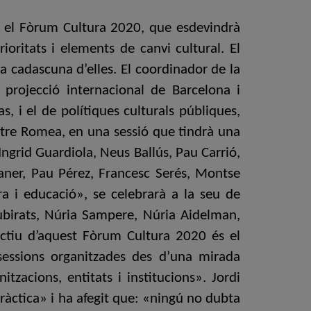
ó el Fòrum Cultura 2020, que esdevindrà
ioritats i elements de canvi cultural. El
 cadascuna d’elles. El coordinador de la
 projecció internacional de Barcelona i
s, i el de polítiques culturals públiques,
Teatre Romea, en una sessió que tindrà una
ngrid Guardiola, Neus Ballús, Pau Carrió,
aner, Pau Pérez, Francesc Serés, Montse
a i educació», se celebrarà a la seu de
birats, Núria Sampere, Núria Aidelman,
ectiu d’aquest Fòrum Cultura 2020 és el
 sessions organitzades des d’una mirada
itzacions, entitats i institucions». Jordi
 pràctica» i ha afegit que: «ningú no dubta