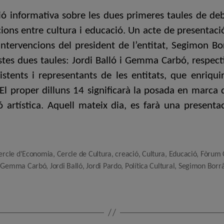
ió informativa sobre les dues primeres taules de de
acions entre cultura i educació. Un acte de presentaci
tervencions del president de l’entitat, Segimon Borr
es dues taules: Jordi Balló i Gemma Carbó, respectiv
stents i representants de les entitats, que enriqui
El proper dilluns 14 significarà la posada en marca 
ó artística. Aquell mateix dia, es farà una presen
ercle d'Economia
,
Cercle de Cultura
,
creació
,
Cultura
,
Educació
,
Fòrum 
,
Gemma Carbó
,
Jordi Balló
,
Jordi Pardo
,
Política Cultural
,
Segimon Borr