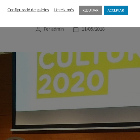
el Fòrum Cultura 2
Configuració de galetes
Llegeix més
REBUTJAR
ACCEPTAR
Per
admin
11/05/2018
Autor
Data
de
de
l'entrada
l'entrada