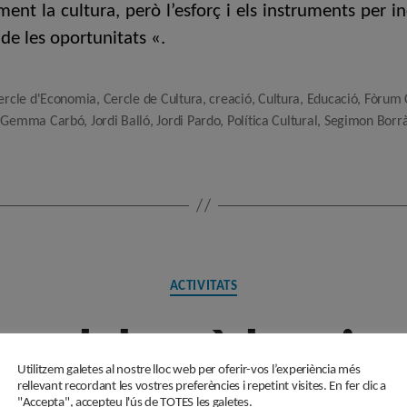
ment la cultura, però l’esforç i els instruments per 
 de les oportunitats «.
ercle d'Economia
,
Cercle de Cultura
,
creació
,
Cultura
,
Educació
,
Fòrum 
,
Gemma Carbó
,
Jordi Balló
,
Jordi Pardo
,
Política Cultural
,
Segimon Borr
Categories
ACTIVITATS
se celebrarà la prim
Utilitzem galetes al nostre lloc web per oferir-vos l’experiència més
rellevant recordant les vostres preferències i repetint visites. En fer clic a
"Accepta", accepteu l'ús de TOTES les galetes.