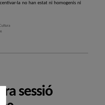
incentivar-la no han estat ni homogenis ni
Cultura
às
era sessió