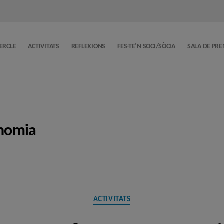
CERCLE
ACTIVITATS
REFLEXIONS
FES-TE’N SOCI/SÒCIA
SALA DE PR
onomia
Categories
ACTIVITATS