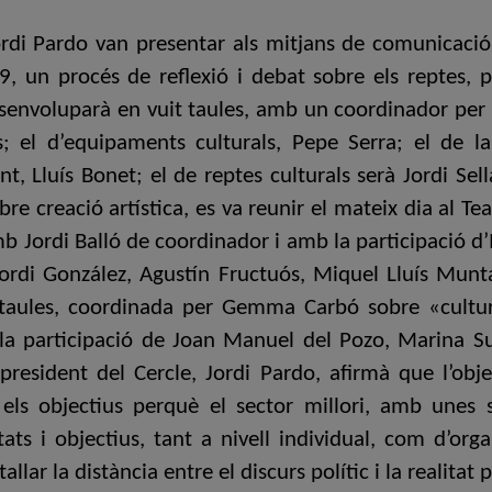
ordi Pardo van presentar als mitjans de comunicaci
9, un procés de reflexió i debat sobre els reptes, pr
nvoluparà en vuit taules, amb un coordinador per a
 el d’equipaments culturals, Pepe Serra; el de la
, Lluís Bonet; el de reptes culturals serà Jordi Sella
bre creació artística, es va reunir el mateix dia al 
b Jordi Balló de coordinador i amb la participació d’I
ordi González, Agustín Fructuós, Miquel Lluís Munt
s taules, coordinada per Gemma Carbó sobre «cultur
la participació de Joan Manuel del Pozo, Marina Su
president del Cercle, Jordi Pardo, afirmà que l’obj
 i els objectius perquè el sector millori, amb unes
ats i objectius, tant a nivell individual, com d’organ
llar la distància entre el discurs polític i la realitat