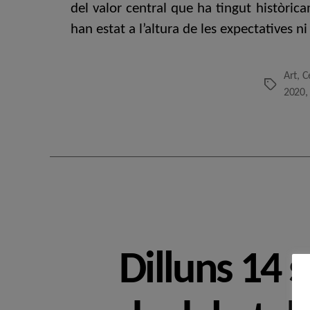
del valor central que ha tingut històrica
han estat a l’altura de les expectatives ni
Art
,
C
Etiquetes
2020
Dilluns 14 