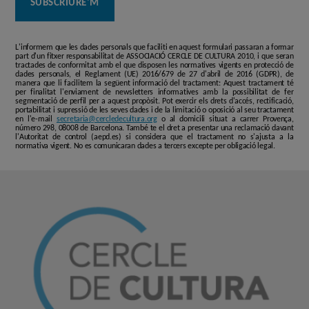
L'informem que les dades personals que faciliti en aquest formulari passaran a formar
part d'un fitxer responsabilitat de ASSOCIACIÓ CERCLE DE CULTURA 2010, i que seran
tractades de conformitat amb el que disposen les normatives vigents en protecció de
dades personals, el Reglament (UE) 2016/679 de 27 d'abril de 2016 (GDPR), de
manera que li facilitem la següent informació del tractament: Aquest tractament té
per finalitat l'enviament de newsletters informatives amb la possibilitat de fer
segmentació de perfil per a aquest propòsit. Pot exercir els drets d'accés, rectificació,
portabilitat i supressió de les seves dades i de la limitació o oposició al seu tractament
en l'e-mail
secretaria@cercledecultura.org
o al domicili situat a carrer Provença,
número 298, 08008 de Barcelona. També te el dret a presentar una reclamació davant
l'Autoritat de control (aepd.es) si considera que el tractament no s'ajusta a la
normativa vigent. No es comunicaran dades a tercers excepte per obligació legal.