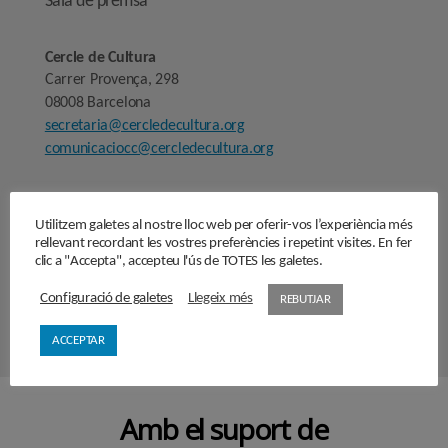
Sala de premsa
Cercle de Cultura
Carrer Provença, 298
08008 Barcelona
secretaria@cercledecultura.org
comunicaciocc@cercledecultura.org
Nota Legal
Utilitzem galetes al nostre lloc web per oferir-vos l’experiència més
Avís legal
rellevant recordant les vostres preferències i repetint visites. En fer
clic a "Accepta", accepteu l'ús de TOTES les galetes.
Segueix-nos
Configuració de galetes
Llegeix més
REBUTJAR
ACCEPTAR
Amb el suport de