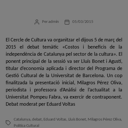
Per
admin
05/03/2015
Autor
Data
de
de
l'entrada
l'entrada
El Cercle de Cultura va organitzar el dijous 5 de març del
2015 el debat temàtic «Costos i beneficis de la
independència de Catalunya pel sector de la cultura». El
ponent principal de la sessió va ser Lluís Bonet i Agustí,
titular d’economia aplicada i director del Programa de
Gestió Cultural de la Universitat de Barcelona. Un cop
finalitzada la presentació inicial, Milagros Pérez Oliva,
periodista i professora d’Anàlisi de l’actualitat a la
Universitat Pompeu Fabra, va exercir de contraponent.
Debat moderat per Eduard Voltas
Catalunya
,
debat
,
Eduard Voltas
,
Lluís Bonet
,
Milagros Pérez Oliva
,
Etiquetes
Política Cultural