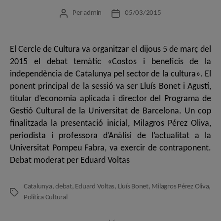
Per
admin
05/03/2015
Autor
Data
de
de
l'entrada
l'entrada
El Cercle de Cultura va organitzar el dijous 5 de març del
2015 el debat temàtic «Costos i beneficis de la
independència de Catalunya pel sector de la cultura». El
ponent principal de la sessió va ser Lluís Bonet i Agustí,
titular d’economia aplicada i director del Programa de
Gestió Cultural de la Universitat de Barcelona. Un cop
finalitzada la presentació inicial, Milagros Pérez Oliva,
periodista i professora d’Anàlisi de l’actualitat a la
Universitat Pompeu Fabra, va exercir de contraponent.
Debat moderat per Eduard Voltas
Catalunya
,
debat
,
Eduard Voltas
,
Lluís Bonet
,
Milagros Pérez Oliva
,
Etiquetes
Política Cultural