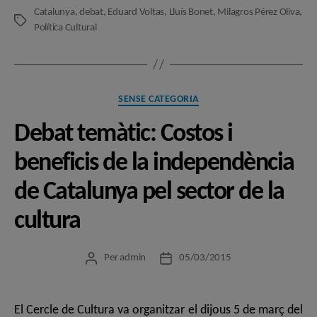
Catalunya
,
debat
,
Eduard Voltas
,
Lluís Bonet
,
Milagros Pérez Oliva
,
Etiquetes
Política Cultural
Categories
SENSE CATEGORIA
Debat temàtic: Costos i
beneficis de la independència
de Catalunya pel sector de la
cultura
Per
admin
05/03/2015
Autor
Data
de
de
l'entrada
l'entrada
El Cercle de Cultura va organitzar el dijous 5 de març del