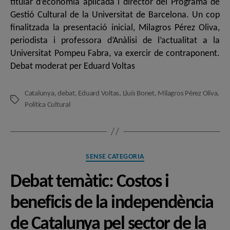
titular d’economia aplicada i director del Programa de
Gestió Cultural de la Universitat de Barcelona. Un cop
finalitzada la presentació inicial, Milagros Pérez Oliva,
periodista i professora d’Anàlisi de l’actualitat a la
Universitat Pompeu Fabra, va exercir de contraponent.
Debat moderat per Eduard Voltas
Catalunya
,
debat
,
Eduard Voltas
,
Lluís Bonet
,
Milagros Pérez Oliva
,
Etiquetes
Política Cultural
Categories
SENSE CATEGORIA
Debat temàtic: Costos i
beneficis de la independència
de Catalunya pel sector de la