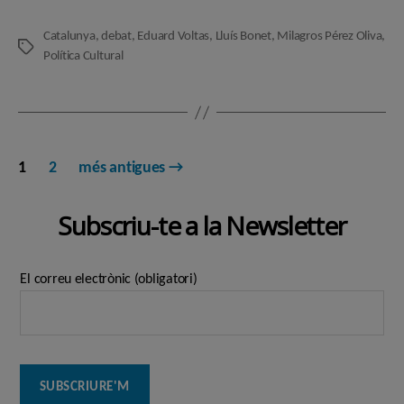
Catalunya
,
debat
,
Eduard Voltas
,
Lluís Bonet
,
Milagros Pérez Oliva
,
Etiquetes
Política Cultural
Paginació
1
2
més antigues
→
de
Subscriu-te a la Newsletter
les
entrades
El correu electrònic (obligatori)