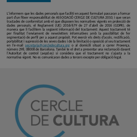
L'informem que les dades personals que faciliti en aquest formulari passaran a formar
part d'un fitxer responsabilitat de ASSOCIACIÓ CERCLE DE CULTURA 2010, i que seran
tractades de conformitat amb el que disposen les normatives vigents en protecció de
dades personals, el Reglament (UE) 2016/679 de 27 d'abril de 2016 (GDPR), de
manera que li facilitem la següent informació del tractament: Aquest tractament té
per finalitat l'enviament de newsletters informatives amb la possibilitat de fer
segmentació de perfil per a aquest propòsit. Pot exercir els drets d'accés, rectificació,
portabilitat i supressió de les seves dades i de la limitació o oposició al seu tractament
en l'e-mail
secretaria@cercledecultura.org
o al domicili situat a carrer Provença,
número 298, 08008 de Barcelona. També te el dret a presentar una reclamació davant
l'Autoritat de control (aepd.es) si considera que el tractament no s'ajusta a la
normativa vigent. No es comunicaran dades a tercers excepte per obligació legal.