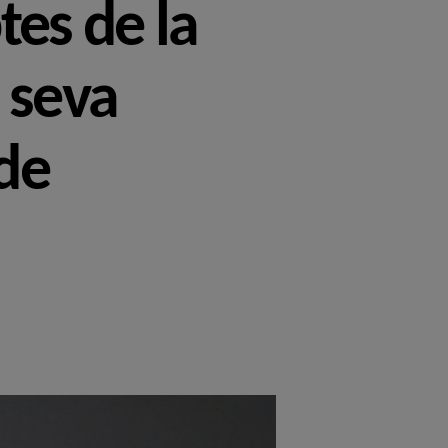
tes de la
a seva
 de