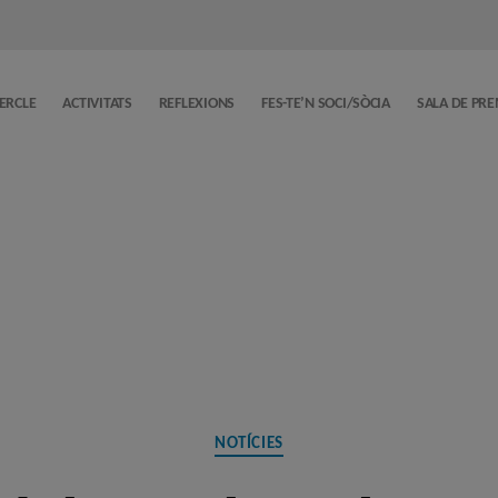
CERCLE
ACTIVITATS
REFLEXIONS
FES-TE’N SOCI/SÒCIA
SALA DE PR
Categories
NOTÍCIES