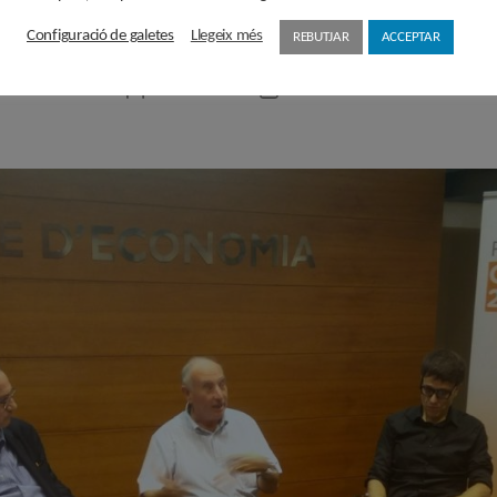
 de treballs
Configuració de galetes
Llegeix més
REBUTJAR
ACCEPTAR
Per
admin
16/10/2018
Autor
Data
de
de
l'entrada
l'entrada