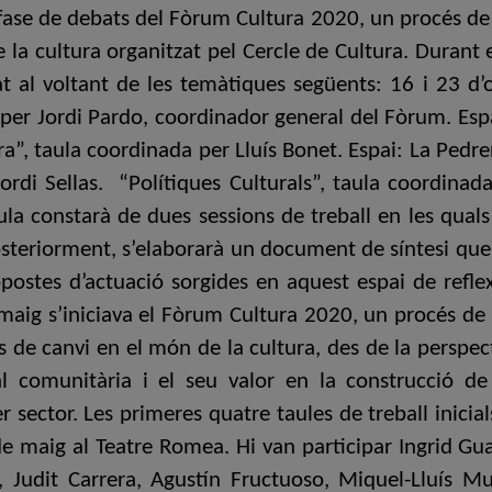
fase de debats del Fòrum Cultura 2020, un procés de ref
 la cultura organitzat pel Cercle de Cultura. Durant
 al voltant de les temàtiques següents: 16 i 23 d’oc
 per Jordi Pardo, coordinador general del Fòrum. Esp
, taula coordinada per Lluís Bonet. Espai: La Pedre
 Jordi Sellas. “Polítiques Culturals”, taula coordinad
 constarà de dues sessions de treball en les quals 
Posteriorment, s’elaborarà un document de síntesi que 
propostes d’actuació sorgides en aquest espai de refl
aig s’iniciava el Fòrum Cultura 2020, un procés de re
ts de canvi en el món de la cultura, des de la perspec
ral comunitària i el seu valor en la construcció de
r sector. Les primeres quatre taules de treball inicia
de maig al Teatre Romea. Hi van participar Ingrid Gua
 Judit Carrera, Agustín Fructuoso, Miquel-Lluís Mu