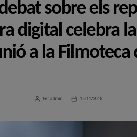
 debat sobre els rep
era digital celebra l
nió a la Filmoteca
Per
admin
15/11/2018
Autor
Data
de
de
l'entrada
l'entrada