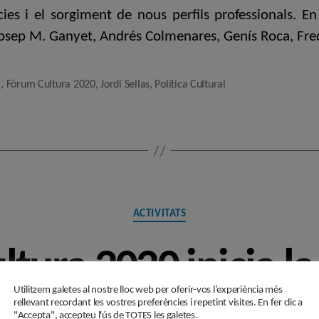
ies i el sorgiment de nous perfils professionals. En
osep M. Ganyet, Andrés Colmenares, Genís Roca, Frede
l
,
Fòrum Cultura 2020
,
Jordi Sellas
,
Política Cultural
Categories
ACTIVITATS
ltura 2020 inicia la
Utilitzem galetes al nostre lloc web per oferir-vos l’experiència més
rellevant recordant les vostres preferències i repetint visites. En fer clic a
"Accepta", accepteu l'ús de TOTES les galetes.