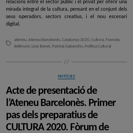
relacions entre el sector públic i el privat per oferir una
mirada integral de la cultura, pensant en el conjunt dels
seus operadors, sectors creatius, i el nou escenari
digital.
ateneu
,
Ateneu Barcelonès
,
Catalunya 2020
,
Cultura
,
Francesc
Etiquetes
Bellmunt
,
Lluís Bonet
,
Patrícia Gabancho
,
Política Cultural
Categories
NOTÍCIES
Acte de presentació de
l’Ateneu Barcelonès. Primer
pas dels preparatius de
CULTURA 2020. Fòrum de