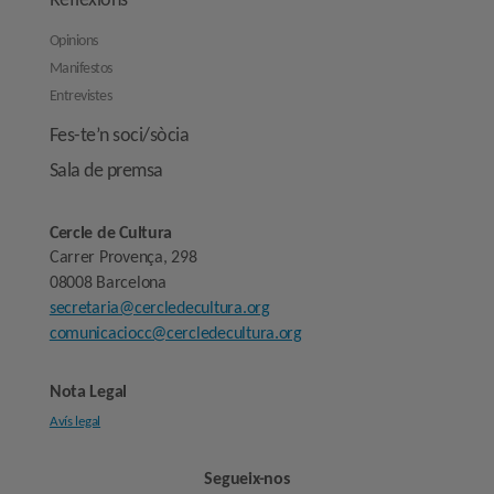
Reflexions
Opinions
Manifestos
Entrevistes
Fes-te’n soci/sòcia
Sala de premsa
Cercle de Cultura
Carrer Provença, 298
08008 Barcelona
secretaria@cercledecultura.org
comunicaciocc@cercledecultura.org
Nota Legal
Avís legal
Segueix-nos