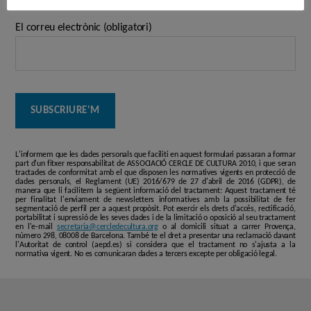
El correu electrònic (obligatori)
L'informem que les dades personals que faciliti en aquest formulari passaran a formar
part d'un fitxer responsabilitat de ASSOCIACIÓ CERCLE DE CULTURA 2010, i que seran
tractades de conformitat amb el que disposen les normatives vigents en protecció de
dades personals, el Reglament (UE) 2016/679 de 27 d'abril de 2016 (GDPR), de
manera que li facilitem la següent informació del tractament: Aquest tractament té
per finalitat l'enviament de newsletters informatives amb la possibilitat de fer
segmentació de perfil per a aquest propòsit. Pot exercir els drets d'accés, rectificació,
portabilitat i supressió de les seves dades i de la limitació o oposició al seu tractament
en l'e-mail
secretaria@cercledecultura.org
o al domicili situat a carrer Provença,
número 298, 08008 de Barcelona. També te el dret a presentar una reclamació davant
l'Autoritat de control (aepd.es) si considera que el tractament no s'ajusta a la
normativa vigent. No es comunicaran dades a tercers excepte per obligació legal.