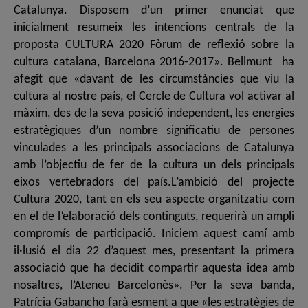
Catalunya. Disposem d’un primer enunciat que
inicialment resumeix les intencions centrals de la
proposta CULTURA 2020 Fòrum de reflexió sobre la
cultura catalana, Barcelona 2016-2017». Bellmunt ha
afegit que «davant de les circumstàncies que viu la
cultura al nostre país, el Cercle de Cultura vol activar al
màxim, des de la seva posició independent, les energies
estratègiques d’un nombre significatiu de persones
vinculades a les principals associacions de Catalunya
amb l’objectiu de fer de la cultura un dels principals
eixos vertebradors del país.L’ambició del projecte
Cultura 2020, tant en els seu aspecte organitzatiu com
en el de l’elaboració dels continguts, requerirà un ampli
compromís de participació. Iniciem aquest camí amb
il·lusió el dia 22 d’aquest mes, presentant la primera
associació que ha decidit compartir aquesta idea amb
nosaltres, l’Ateneu Barcelonès». Per la seva banda,
Patrícia Gabancho farà esment a que «les estratègies de