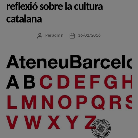
reflexió sobre la cultura
catalana
Per
admin
16/02/2016
Autor
Data
de
de
l'entrada
l'entrada