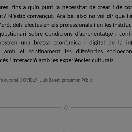
liures, fins a quin punt la necessitat de crear i de c
? N’estic convençut. Ara bé, això no vol dir que l’
rò, dels efectes en els professionals i en les institu
 qüestionari sobre Condicions d’aprenentatge i co
ostren una bretxa econòmica i digital de la in
rò amb el confinament les diferències socioecon
ccés i interacció amb les experiències culturals.
m cultural
,
COVID19
,
Lluís Bonet
,
prosumer
,
Públic
Categories