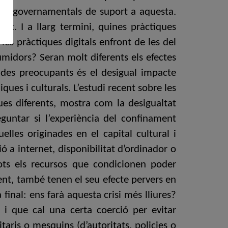
tives governamentals de suport a aquesta.
nt. I a llarg termini, quines pràctiques
les pràctiques digitals enfront de les del
umidors? Seran molt diferents els efectes
ivades preocupants és el desigual impacte
ques i culturals. L’estudi recent sobre les
ques diferents, mostra com la desigualtat
guntar si l’experiència del confinament
elles originades en el capital cultural i
ó a internet, disponibilitat d’ordinador o
Tots els recursos que condicionen poder
nt, també tenen el seu efecte pervers en
final: ens farà aquesta crisi més lliures?
 i que cal una certa coerció per evitar
aris o mesquins (d’autoritats, policies o