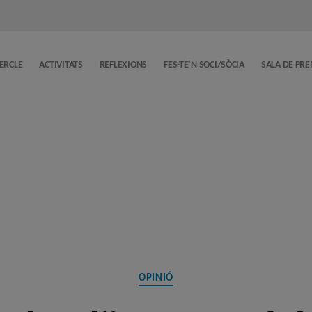
CERCLE
ACTIVITATS
REFLEXIONS
FES-TE’N SOCI/SÒCIA
SALA DE PR
Categories
OPINIÓ