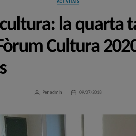
ACTIVITATS
cultura: la quarta 
Fòrum Cultura 2020 
s
Per
admin
09/07/2018
Autor
Data
de
de
l'entrada
l'entrada