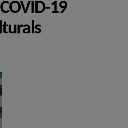
l COVID-19
lturals