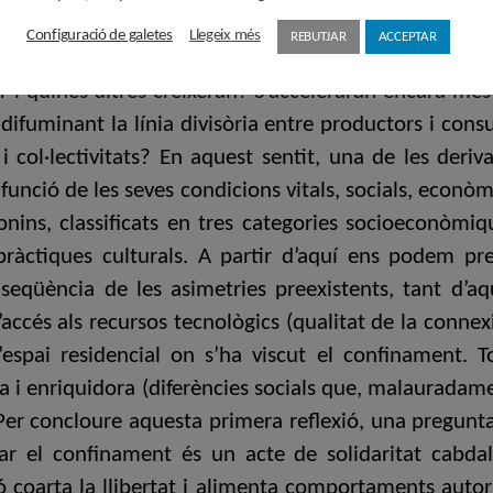
’adapti per no desaparèixer, així com de les inicia
Configuració de galetes
Llegeix més
REBUTJAR
ACCEPTAR
nts experimentats durant els períodes de confiname
er i quines altres creixeran? S’acceleraran encara més 
difuminant la línia divisòria entre productors i cons
s i col·lectivitats? En aquest sentit, una de les der
funció de les seves condicions vitals, socials, econòmi
onins, classificats en tres categories socioeconòmi
ràctiques culturals. A partir d’aquí ens podem pre
seqüència de les asimetries preexistents, tant d’aqu
accés als recursos tecnològics (qualitat de la connexi
l’espai residencial on s’ha viscut el confinament. 
 i enriquidora (diferències socials que, malauradame
 Per concloure aquesta primera reflexió, una pregunta 
r el confinament és un acte de solidaritat cabdal
 coarta la llibertat i alimenta comportaments autorit