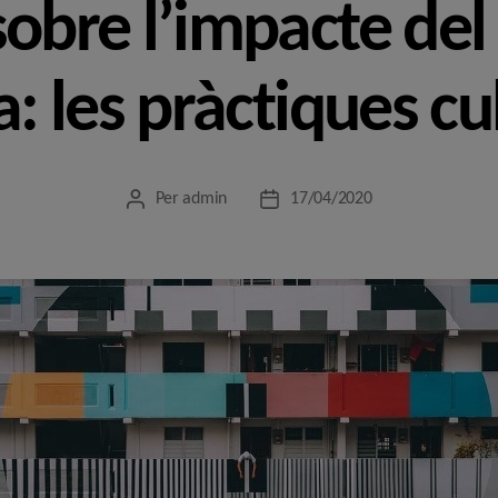
sobre l’impacte de
a: les pràctiques cu
Per
admin
17/04/2020
Autor
Data
de
de
l'entrada
l'entrada