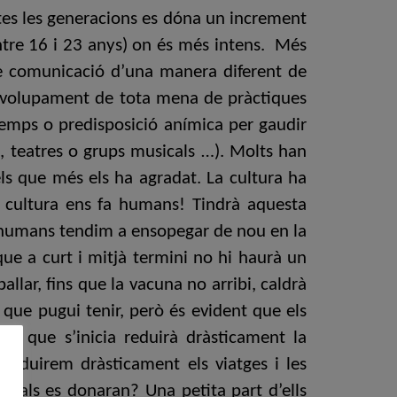
tes les generacions es dóna un increment
entre 16 i 23 anys) on és més intens. Més
de comunicació d’una manera diferent de
senvolupament de tota mena de pràctiques
temps o predisposició anímica per gaudir
s, teatres o grups musicals …). Molts han
ls que més els ha agradat. La cultura ha
La cultura ens fa humans! Tindrà aquesta
rs humans tendim a ensopegar de nou en la
ue a curt i mitjà termini no hi haurà un
allar, fins que la vacuna no arribi, caldrà
 que pugui tenir, però és evident que els
a que s’inicia reduirà dràsticament la
 reduirem dràsticament els viatges i les
turals es donaran? Una petita part d’ells