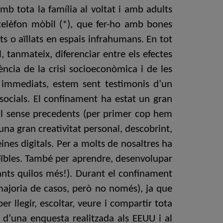
mb tota la família al voltat i amb adults
telèfon mòbil (*), que fer-ho amb bones
s o aïllats en espais infrahumans. En tot
l, tanmateix, diferenciar entre els efectes
ncia de la crisi socioeconòmica i de les
is immediats, estem sent testimonis d’un
 socials. El confinament ha estat un gran
nal sense precedents (per primer cop hem
na gran creativitat personal, descobrint,
ines digitals. Per a molts de nosaltres ha
creïbles. També per aprendre, desenvolupar
uants quilos més!). Durant el confinament
 majoria de casos, però no només), ja que
 llegir, escoltar, veure i compartir tota
 d’una enquesta realitzada als EEUU i al