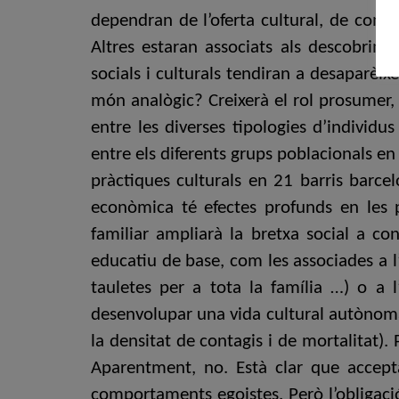
dependran de l’oferta cultural, de com s
Altres estaran associats als descobrime
socials i culturals tendiran a desaparèix
món analògic? Creixerà el rol prosumer, 
entre les diverses tipologies d’individu
entre els diferents grups poblacionals en 
pràctiques culturals en 21 barris barcel
econòmica té efectes profunds en les p
familiar ampliarà la bretxa social a con
educatiu de base, com les associades a l’
tauletes per a tota la família …) o a 
desenvolupar una vida cultural autònoma
la densitat de contagis i de mortalitat).
Aparentment, no. Està clar que accepta
comportaments egoistes. Però l’obligació