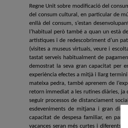
Regne Unit sobre modificació del consum
del consum cultural, en particular de mú
enllà del consum, s’estan desenvolupan
l’habitual però també a quan un està de
artístiques i de redescobriment d’un pa
(visites a museus virtuals, veure i esco
tastat serveis habitualment de pagament
demostrat la seva gran capacitat per en
experiència efectes a mitjà i llarg term
mateixa pedra, també aprenem de l’exper
retorn immediat a les rutines diàries, ja 
seguir processos de distanciament social
esdeveniments de mitjana i gran dimen
capacitat de despesa familiar, en parti
vacances seran més curtes i diferents … 