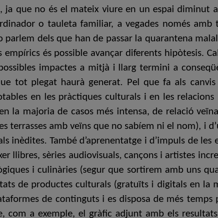
i, ja que no és el mateix viure en un espai diminut a
 ordinador o tauleta familiar, a vegades només amb 
no parlem dels que han de passar la quarantena malalt
is empírics és possible avançar diferents hipòtesis. Ca
ossibles impactes a mitjà i llarg termini a conseqüè
s que tot plegat haurà generat. Pel que fa als canv
tables en les pràctiques culturals i en les relacions
ò en la majoria de casos més intensa, de relació veï
es terrasses amb veïns que no sabíem ni el nom), i d’u
ls inèdites. També d’aprenentatge i d’impuls de les e
xer llibres, sèries audiovisuals, cançons i artistes in
ològiques i culinàries (segur que sortirem amb uns q
ts de productes culturals (gratuïts i digitals en la
taformes de continguts i es disposa de més temps per
, com a exemple, el gràfic adjunt amb els resultats