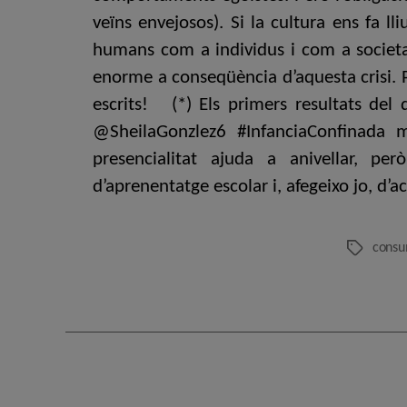
veïns envejosos). Si la cultura ens fa l
humans com a individus i com a societat
enorme a conseqüència d’aquesta crisi. Pe
escrits! (*) Els primers resultats del
@SheilaGonzlez6 #InfanciaConfinada m
presencialitat ajuda a anivellar, pe
d’aprenentatge escolar i, afegeixo jo, d’a
consu
Etiquetes