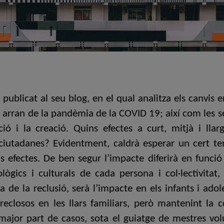
publicat al seu blog, en el qual analitza els canvis 
s arran de la pandèmia de la COVID 19; així com les 
ó i la creació. Quins efectes a curt, mitjà i llarg
 ciutadanes? Evidentment, caldrà esperar un cert te
 efectes. De ben segur l’impacte diferirà en funció d
nològics i culturals de cada persona i col·lectivitat,
a de la reclusió, serà l’impacte en els infants i ad
 reclosos en les llars familiars, però mantenint la 
major part de casos, sota el guiatge de mestres vol