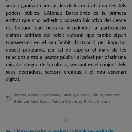
serà organitzat i pensat des de les entitats i no des dels
poders públics. L’Ateneu Barcelonès és la primera
entitat que s’ha adherit a aquesta iniciativa del Cercle
de Cultura, que buscarà inicialment la participació
d’altres entitats del teixit cultural que també siguin
transversals en el seu àmbit d’actuació per impulsar
aquest programa, per tal de superar el marc de les
relacions entre el sector públic i el privat per oferir una
mirada integral de la cultura, pensant en el conjunt dels
seus operadors, sectors creatius, i el nou escenari
digital.
ateneu
,
Ateneu Barcelonès
,
Catalunya 2020
,
Cultura
,
Francesc
Etiquetes
Bellmunt
,
Lluís Bonet
,
Patrícia Gabancho
,
Política Cultural
←
L’impacte de les inversions culturals necessita de