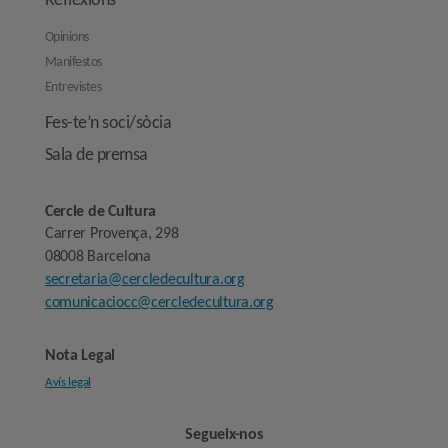
Reflexions
Opinions
Manifestos
Entrevistes
Fes-te’n soci/sòcia
Sala de premsa
Cercle de Cultura
Carrer Provença, 298
08008 Barcelona
secretaria@cercledecultura.org
comunicaciocc@cercledecultura.org
Nota Legal
Avís legal
Segueix-nos