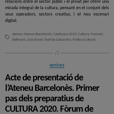
relacions entre el sector públic i el privat per oferir una
mirada integral de la cultura, pensant en el conjunt dels
seus operadors, sectors creatius, i el nou escenari
digital.
ateneu
,
Ateneu Barcelonès
,
Catalunya 2020
,
Cultura
,
Francesc
Etiquetes
Bellmunt
,
Lluís Bonet
,
Patrícia Gabancho
,
Política Cultural
Categories
NOTÍCIES
Acte de presentació de
l’Ateneu Barcelonès. Primer
pas dels preparatius de
CULTURA 2020. Fòrum de