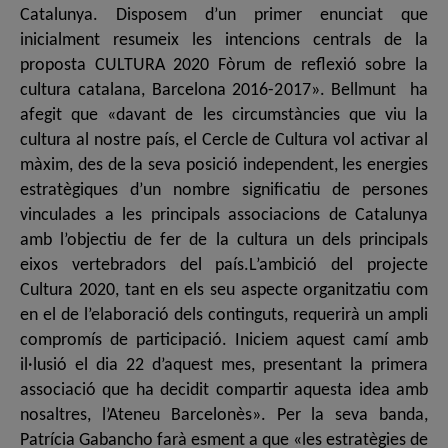
Catalunya. Disposem d’un primer enunciat que
inicialment resumeix les intencions centrals de la
proposta CULTURA 2020 Fòrum de reflexió sobre la
cultura catalana, Barcelona 2016-2017». Bellmunt ha
afegit que «davant de les circumstàncies que viu la
cultura al nostre país, el Cercle de Cultura vol activar al
màxim, des de la seva posició independent, les energies
estratègiques d’un nombre significatiu de persones
vinculades a les principals associacions de Catalunya
amb l’objectiu de fer de la cultura un dels principals
eixos vertebradors del país.L’ambició del projecte
Cultura 2020, tant en els seu aspecte organitzatiu com
en el de l’elaboració dels continguts, requerirà un ampli
compromís de participació. Iniciem aquest camí amb
il·lusió el dia 22 d’aquest mes, presentant la primera
associació que ha decidit compartir aquesta idea amb
nosaltres, l’Ateneu Barcelonès». Per la seva banda,
Patrícia Gabancho farà esment a que «les estratègies de