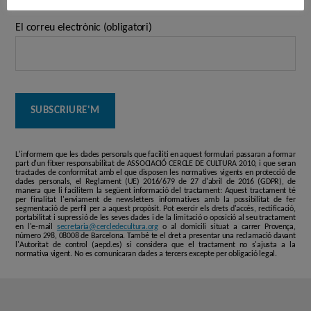
El correu electrònic (obligatori)
L'informem que les dades personals que faciliti en aquest formulari passaran a formar
part d'un fitxer responsabilitat de ASSOCIACIÓ CERCLE DE CULTURA 2010, i que seran
tractades de conformitat amb el que disposen les normatives vigents en protecció de
dades personals, el Reglament (UE) 2016/679 de 27 d'abril de 2016 (GDPR), de
manera que li facilitem la següent informació del tractament: Aquest tractament té
per finalitat l'enviament de newsletters informatives amb la possibilitat de fer
segmentació de perfil per a aquest propòsit. Pot exercir els drets d'accés, rectificació,
portabilitat i supressió de les seves dades i de la limitació o oposició al seu tractament
en l'e-mail
secretaria@cercledecultura.org
o al domicili situat a carrer Provença,
número 298, 08008 de Barcelona. També te el dret a presentar una reclamació davant
l'Autoritat de control (aepd.es) si considera que el tractament no s'ajusta a la
normativa vigent. No es comunicaran dades a tercers excepte per obligació legal.