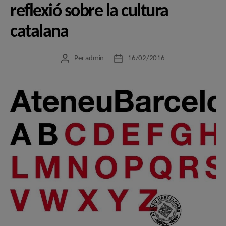
reflexió sobre la cultura
catalana
Per
admin
16/02/2016
Autor
Data
de
de
l'entrada
l'entrada