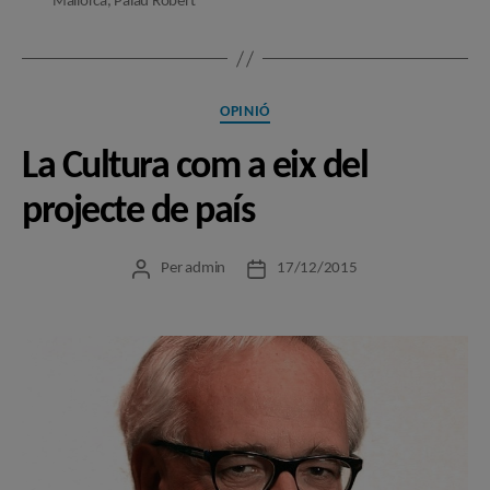
Mallorca
,
Palau Robert
Categories
OPINIÓ
La Cultura com a eix del
projecte de país
Per
admin
17/12/2015
Autor
Data
de
de
l'entrada
l'entrada