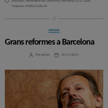
Educació
,
Generalitat de Catalunya
,
Interacció 2015
,
Lluís
Etiquetes
Noguera
,
Política Cultural
Categories
OPINIÓ
Grans reformes a Barcelona
Per
admin
16/11/2015
Autor
Data
de
de
l'entrada
l'entrada