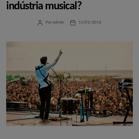
indústria musical?
Per
admin
15/01/2016
Autor
Data
de
de
l'entrada
l'entrada