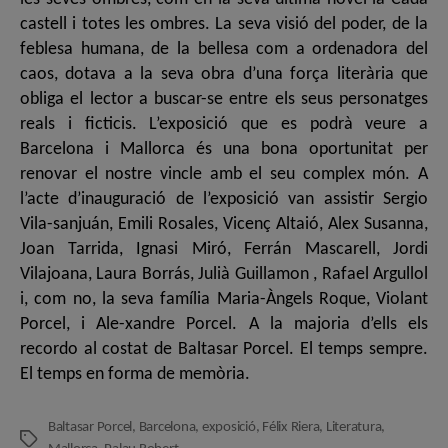
castell i totes les ombres. La seva visió del poder, de la
feblesa humana, de la bellesa com a ordenadora del
caos, dotava a la seva obra d’una força literària que
obliga el lector a buscar-se entre els seus personatges
reals i ficticis. L’exposició que es podrà veure a
Barcelona i Mallorca és una bona oportunitat per
renovar el nostre vincle amb el seu complex món. A
l’acte d’inauguració de l’exposició van assistir Sergio
Vila-sanjuán, Emili Rosales, Vicenç Altaió, Alex Susanna,
Joan Tarrida, Ignasi Miró, Ferrán Mascarell, Jordi
Vilajoana, Laura Borrás, Julià Guillamon , Rafael Argullol
i, com no, la seva família Maria-Àngels Roque, Violant
Porcel, i Ale-xandre Porcel. A la majoria d’ells els
recordo al costat de Baltasar Porcel. El temps sempre.
El temps en forma de memòria.
Baltasar Porcel
,
Barcelona
,
exposició
,
Félix Riera
,
Literatura
,
Etiquetes