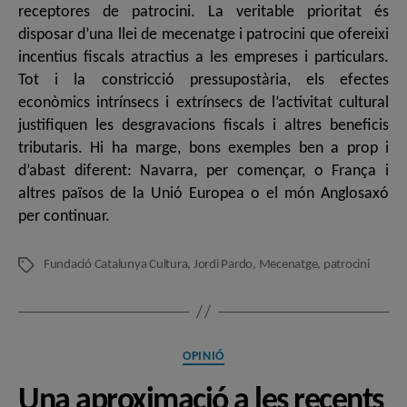
receptores de patrocini. La veritable prioritat és
disposar d’una llei de mecenatge i patrocini que ofereixi
incentius fiscals atractius a les empreses i particulars.
Tot i la constricció pressupostària, els efectes
econòmics intrínsecs i extrínsecs de l’activitat cultural
justifiquen les desgravacions fiscals i altres beneficis
tributaris. Hi ha marge, bons exemples ben a prop i
d’abast diferent: Navarra, per començar, o França i
altres països de la Unió Europea o el món Anglosaxó
per continuar.
Fundació Catalunya Cultura
,
Jordi Pardo
,
Mecenatge
,
patrocini
Etiquetes
Categories
OPINIÓ
Una aproximació a les recents