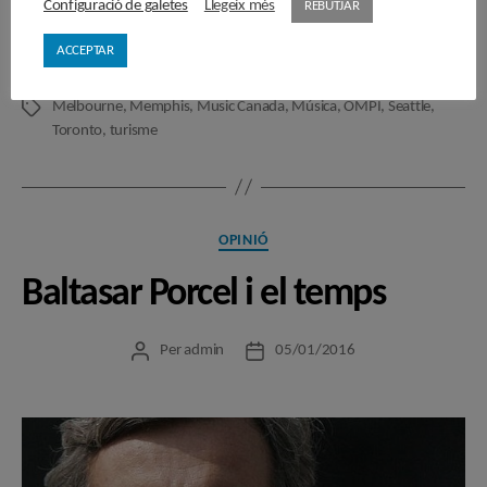
Configuració de galetes
Llegeix més
REBUTJAR
ACCEPTAR
Alex Jacob
,
Amy Terrill
,
Bogotà
,
Economia
,
IFPI
,
Londres
,
Melbourne
,
Memphis
,
Music Canada
,
Música
,
OMPI
,
Seattle
,
Etiquetes
Toronto
,
turisme
Categories
OPINIÓ
Baltasar Porcel i el temps
Per
admin
05/01/2016
Autor
Data
de
de
l'entrada
l'entrada