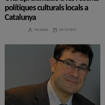
polítiques culturals locals a
Catalunya
Per
admin
09/12/2015
Autor
Data
de
de
l'entrada
l'entrada