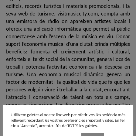
Utilitzem galetes al nostre lloc web per oferir-vos l’experiència més
rellevant recordant les vostres preferències i repetint visites. En fer
clic a "Accepta", accepteu l'ús de TOTES les galetes.