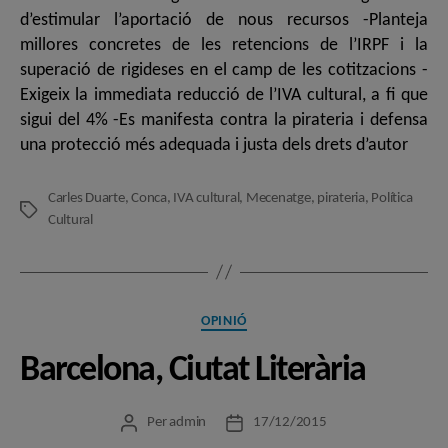
d’estimular l’aportació de nous recursos -Planteja
millores concretes de les retencions de l’IRPF i la
superació de rigideses en el camp de les cotitzacions -
Exigeix la immediata reducció de l’IVA cultural, a fi que
sigui del 4% -Es manifesta contra la pirateria i defensa
una protecció més adequada i justa dels drets d’autor
Carles Duarte
,
Conca
,
IVA cultural
,
Mecenatge
,
pirateria
,
Política
Etiquetes
Cultural
Categories
OPINIÓ
Barcelona, Ciutat Literària
Per
admin
17/12/2015
Autor
Data
de
de