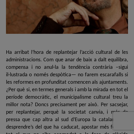
Ha arribat l’hora de replantejar l’acció cultural de les
administracions. Com que anar de baix a dalt equilibra,
compensa i no anul·la la tendència contrària –sigui
il·lustrada o només despòtica— no farem escarafalls si
les reformes en profunditat comencen als ajuntaments.
¿Per què si, en termes generals i amb la mirada en tot el
període democràtic, el municipalisme cultural treu la
millor nota? Doncs precisament per això. Per sacsejar,
per replantejar, perquè la societat canvia, i més de
pressa que cap altra al sud d’Europa la catalana. Cal
desprendre’s del que ha caducat, apostar més fort per