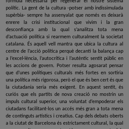
fórmula necessària per regenerar el nostre sistema
polític. La gent de la cultura -potser amb indissimulada
supèrbia- sempre ha assenyalat que només es deixarà
enrere la crisi institucional que vivim i la gran
desconfiança amb la qual s’analitza tota mena
d’actuació política si rearmem culturalment la societat
catalana. És aquell vell mantra que ubica la cultura al
centre de l’acció política perquè decanti la balança cap
a l’excel·lència, l’autocrítica i l’autèntic sentit públic en
les accions de govern. Potser resulta agosarat pensar
que d’unes polítiques culturals més fortes en sortiria
una política més rigorosa, però el que és ben cert és que
la ciutadania seria més exigent. En aquest sentit, és
curiós que els partits de nova creació no mostrin un
impuls cultural superior, una voluntat d’empoderar els
ciutadans facilitant-los un accés més gran a tota mena
de continguts artístics i creatius. Cap dels debats oberts
a la ciutat de Barcelona és estrictament cultural, la qual