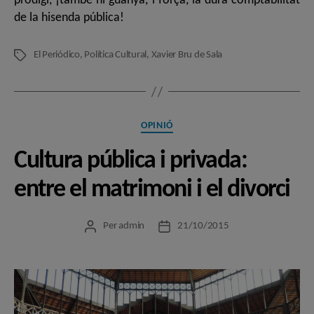
prodigi, ¡també hi guanya, i força, la dura comptabilitat
de la hisenda pública!
El Periódico
,
Política Cultural
,
Xavier Bru de Sala
Etiquetes
Categories
OPINIÓ
Cultura pública i privada:
entre el matrimoni i el divorci
Per
admin
21/10/2015
Autor
Data
de
de
l'entrada
l'entrada