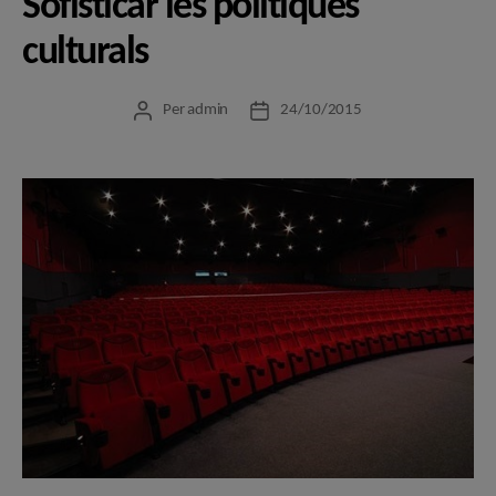
Sofisticar les polítiques
culturals
Per
admin
24/10/2015
Autor
Data
de
de
l'entrada
l'entrada