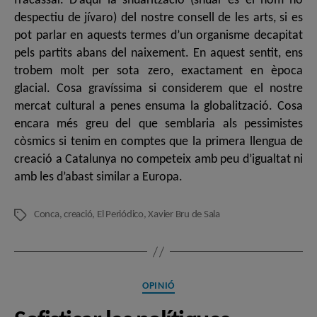
fracassar. D’aquí la shuarització (shuar és el nom no
despectiu de jívaro) del nostre consell de les arts, si es
pot parlar en aquests termes d’un organisme decapitat
pels partits abans del naixement. En aquest sentit, ens
trobem molt per sota zero, exactament en època
glacial. Cosa gravíssima si considerem que el nostre
mercat cultural a penes ensuma la globalització. Cosa
encara més greu del que semblaria als pessimistes
còsmics si tenim en comptes que la primera llengua de
creació a Catalunya no competeix amb peu d’igualtat ni
amb les d’abast similar a Europa.
Conca
,
creació
,
El Periódico
,
Xavier Bru de Sala
Etiquetes
Categories
OPINIÓ