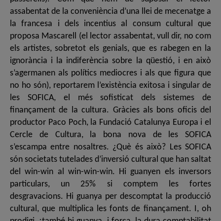
assabentat de la conveniència d’una llei de mecenatge a
la francesa i dels incentius al consum cultural que
proposa Mascarell (el lector assabentat, vull dir, no com
els artistes, sobretot els genials, que es rabegen en la
ignorància i la indiferència sobre la qüestió, i en això
s’agermanen als polítics mediocres i als que figura que
no ho són), reportarem l’existència exitosa i singular de
les SOFICA, el més sofisticat dels sistemes de
finançament de la cultura. Gràcies als bons oficis del
productor Paco Poch, la Fundació Catalunya Europa i el
Cercle de Cultura, la bona nova de les SOFICA
s’escampa entre nosaltres. ¿Què és això? Les SOFICA
són societats tutelades d’inversió cultural que han saltat
del win-win al win-win-win. Hi guanyen els inversors
particulars, un 25% si comptem les fortes
desgravacions. Hi guanya per descomptat la producció
cultural, que multiplica les fonts de finançament. I, oh