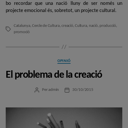
bo recordar que una nació lluny de ser només un
projecte emocional és, sobretot, un projecte cultural.
Catalunya
,
Cercle de Cultura
,
creació
,
Cultura
,
nació
,
producció
,
Etiquetes
promoció
Categories
OPINIÓ
El problema de la creació
Per
admin
30/10/2015
Autor
Data
de
de
l'entrada
l'entrada