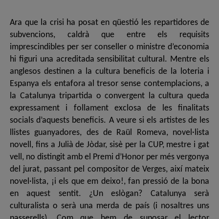
Ara que la crisi ha posat en qüestió les repartidores de
subvencions, caldrà que entre els requisits
imprescindibles per ser conseller o ministre d’economia
hi figuri una acreditada sensibilitat cultural. Mentre els
anglesos destinen a la cultura beneficis de la loteria i
Espanya els entafora al tresor sense contemplacions, a
la Catalunya tripartida o convergent la cultura queda
expressament i follament exclosa de les finalitats
socials d’aquests beneficis. A veure si els artistes de les
llistes guanyadores, des de Raül Romeva, novel·lista
novell, fins a Julià de Jòdar, sisè per la CUP, mestre i gat
vell, no distingit amb el Premi d’Honor per més vergonya
del jurat, passant pel compositor de Verges, així mateix
novel·lista, ¡i els que em deixo!, fan pressió de la bona
en aquest sentit. ¿Un eslògan? Catalunya serà
culturalista o serà una merda de país (i nosaltres uns
passerells). Com que hem de suposar el lector