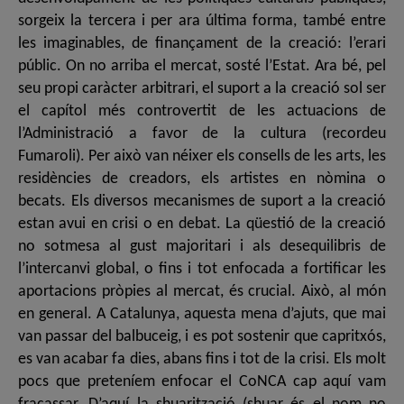
sorgeix la tercera i per ara última forma, també entre
les imaginables, de finançament de la creació: l’erari
públic. On no arriba el mercat, sosté l’Estat. Ara bé, pel
seu propi caràcter arbitrari, el suport a la creació sol ser
el capítol més controvertit de les actuacions de
l’Administració a favor de la cultura (recordeu
Fumaroli). Per això van néixer els consells de les arts, les
residències de creadors, els artistes en nòmina o
becats. Els diversos mecanismes de suport a la creació
estan avui en crisi o en debat. La qüestió de la creació
no sotmesa al gust majoritari i als desequilibris de
l’intercanvi global, o fins i tot enfocada a fortificar les
aportacions pròpies al mercat, és crucial. Això, al món
en general. A Catalunya, aquesta mena d’ajuts, que mai
van passar del balbuceig, i es pot sostenir que capritxós,
es van acabar fa dies, abans fins i tot de la crisi. Els molt
pocs que preteníem enfocar el CoNCA cap aquí vam