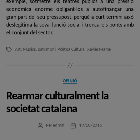
exemple, sotmetre els teatres públics a una pressió
econòmica enorme obligant-los a autofinançar una
gran part del seu pressupost, perquè a curt termini això
deslegitima la seva funció social i trenca els ponts amb
el conjunt del sector.
Art
,
Música
,
patrimoni
,
Política Cultural
,
Xavier Marcé
Etiquetes
Categories
OPINIÓ
Rearmar culturalment la
societat catalana
Per
admin
19/10/2015
Autor
Data
de
de
l'entrada
l'entrada