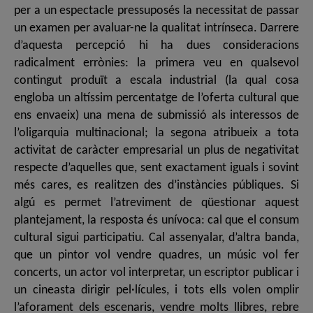
per a un espectacle pressuposés la necessitat de passar
un examen per avaluar-ne la qualitat intrínseca. Darrere
d’aquesta percepció hi ha dues consideracions
radicalment errònies: la primera veu en qualsevol
contingut produït a escala industrial (la qual cosa
engloba un altíssim percentatge de l’oferta cultural que
ens envaeix) una mena de submissió als interessos de
l’oligarquia multinacional; la segona atribueix a tota
activitat de caràcter empresarial un plus de negativitat
respecte d’aquelles que, sent exactament iguals i sovint
més cares, es realitzen des d’instàncies públiques. Si
algú es permet l’atreviment de qüestionar aquest
plantejament, la resposta és unívoca: cal que el consum
cultural sigui participatiu. Cal assenyalar, d’altra banda,
que un pintor vol vendre quadres, un músic vol fer
concerts, un actor vol interpretar, un escriptor publicar i
un cineasta dirigir pel·lícules, i tots ells volen omplir
l’aforament dels escenaris, vendre molts llibres, rebre