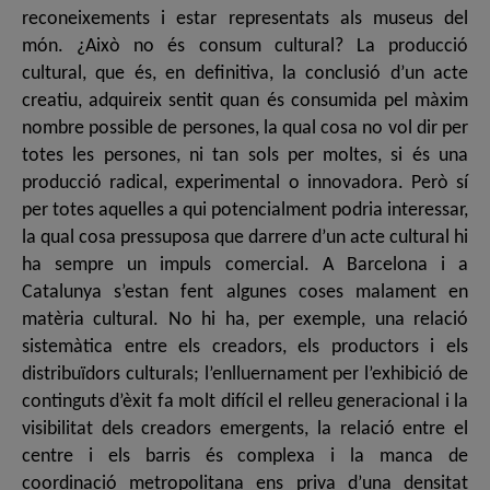
reconeixements i estar representats als museus del
món. ¿Això no és consum cultural? La producció
cultural, que és, en definitiva, la conclusió d’un acte
creatiu, adquireix sentit quan és consumida pel màxim
nombre possible de persones, la qual cosa no vol dir per
totes les persones, ni tan sols per moltes, si és una
producció radical, experimental o innovadora. Però sí
per totes aquelles a qui potencialment podria interessar,
la qual cosa pressuposa que darrere d’un acte cultural hi
ha sempre un impuls comercial. A Barcelona i a
Catalunya s’estan fent algunes coses malament en
matèria cultural. No hi ha, per exemple, una relació
sistemàtica entre els creadors, els productors i els
distribuïdors culturals; l’enlluernament per l’exhibició de
continguts d’èxit fa molt difícil el relleu generacional i la
visibilitat dels creadors emergents, la relació entre el
centre i els barris és complexa i la manca de
coordinació metropolitana ens priva d’una densitat