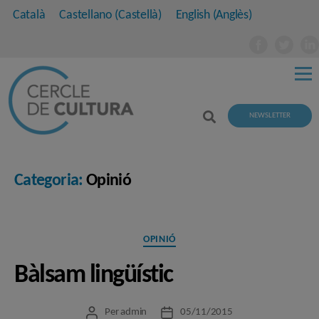
Català
Castellano
(
Castellà
)
English
(
Anglès
)
NEWSLETTER
Categoria:
Opinió
Categories
OPINIÓ
Bàlsam lingüístic
Per
admin
05/11/2015
Autor
Data