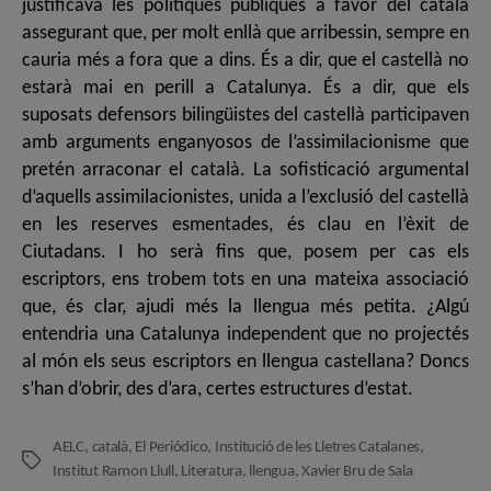
justificava les polítiques públiques a favor del català
assegurant que, per molt enllà que arribessin, sempre en
cauria més a fora que a dins. És a dir, que el castellà no
estarà mai en perill a Catalunya. És a dir, que els
suposats defensors bilingüistes del castellà participaven
amb arguments enganyosos de l’assimilacionisme que
pretén arraconar el català. La sofisticació argumental
d’aquells assimilacionistes, unida a l’exclusió del castellà
en les reserves esmentades, és clau en l’èxit de
Ciutadans. I ho serà fins que, posem per cas els
escriptors, ens trobem tots en una mateixa associació
que, és clar, ajudi més la llengua més petita. ¿Algú
entendria una Catalunya independent que no projectés
al món els seus escriptors en llengua castellana? Doncs
s’han d’obrir, des d’ara, certes estructures d’estat.
AELC
,
català
,
El Periódico
,
Institució de les Lletres Catalanes
,
Etiquetes
Institut Ramon Llull
,
Literatura
,
llengua
,
Xavier Bru de Sala