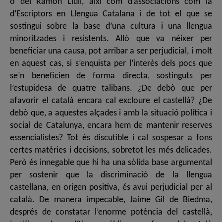
o del Ramon Llull, així com d’associacions com la
d’Escriptors en Llengua Catalana i de tot el que se
sostingui sobre la base d’una cultura i una llengua
minoritzades i resistents. Allò que va néixer per
beneficiar una causa, pot arribar a ser perjudicial, i molt
en aquest cas, si s’enquista per l’interès dels pocs que
se’n beneficien de forma directa, sostinguts per
l’estupidesa de quatre talibans. ¿De debò que per
afavorir el català encara cal excloure el castellà? ¿De
debò que, a aquestes alçades i amb la situació política i
social de Catalunya, encara hem de mantenir reserves
essencialistes? Tot és discutible i cal sospesar a fons
certes matèries i decisions, sobretot les més delicades.
Però és innegable que hi ha una sòlida base argumental
per sostenir que la discriminació de la llengua
castellana, en origen positiva, és avui perjudicial per al
català. De manera impecable, Jaime Gil de Biedma,
després de constatar l’enorme potència del castellà,