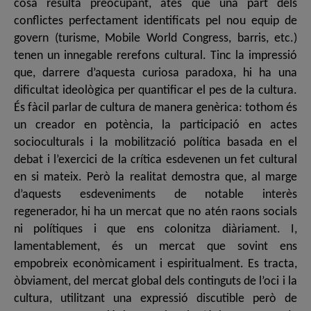
cosa resulta preocupant, atès que una part dels
conflictes perfectament identificats pel nou equip de
govern (turisme, Mobile World Congress, barris, etc.)
tenen un innegable rerefons cultural. Tinc la impressió
que, darrere d’aquesta curiosa paradoxa, hi ha una
dificultat ideològica per quantificar el pes de la cultura.
És fàcil parlar de cultura de manera genèrica: tothom és
un creador en potència, la participació en actes
socioculturals i la mobilització política basada en el
debat i l’exercici de la crítica esdevenen un fet cultural
en si mateix. Però la realitat demostra que, al marge
d’aquests esdeveniments de notable interès
regenerador, hi ha un mercat que no atén raons socials
ni polítiques i que ens colonitza diàriament. I,
lamentablement, és un mercat que sovint ens
empobreix econòmicament i espiritualment. Es tracta,
òbviament, del mercat global dels continguts de l’oci i la
cultura, utilitzant una expressió discutible però de