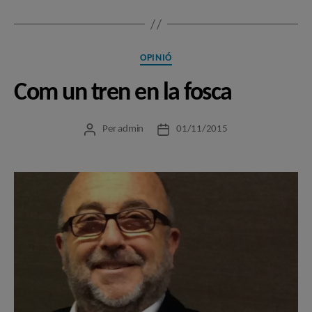
Categories
OPINIÓ
Com un tren en la fosca
Per
admin
01/11/2015
Autor
Data
de
de
l'entrada
l'entrada