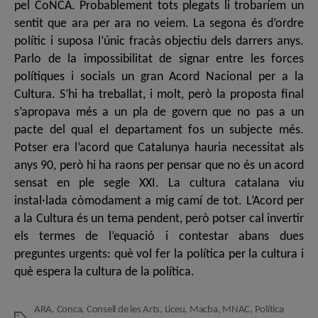
pel CoNCA. Probablement tots plegats li trobaríem un
sentit que ara per ara no veiem. La segona és d’ordre
polític i suposa l’únic fracàs objectiu dels darrers anys.
Parlo de la impossibilitat de signar entre les forces
polítiques i socials un gran Acord Nacional per a la
Cultura. S’hi ha treballat, i molt, però la proposta final
s’apropava més a un pla de govern que no pas a un
pacte del qual el departament fos un subjecte més.
Potser era l’acord que Catalunya hauria necessitat als
anys 90, però hi ha raons per pensar que no és un acord
sensat en ple segle XXI. La cultura catalana viu
instal·lada còmodament a mig camí de tot. L’Acord per
a la Cultura és un tema pendent, però potser cal invertir
els termes de l’equació i contestar abans dues
preguntes urgents: què vol fer la política per la cultura i
què espera la cultura de la política.
ARA
,
Conca
,
Consell de les Arts
,
Liceu
,
Macba
,
MNAC
,
Política