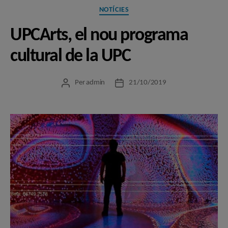
Categories
NOTÍCIES
UPCArts, el nou programa
cultural de la UPC
Per
admin
21/10/2019
Autor
Data
de
de
l'entrada
l'entrada