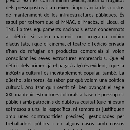
preu a l’èxit és, com a mínim delicat, atesa la fragilitat
dels pressupostos i la creixent importància dels costos
de manteniment de les infraestructures públiques. És
sabut per tothom que el MNAC, el Macba, el Liceu, el
TNC i altres equipaments nacionals estan condemnats
al dèficit si volen mantenir un programa mínim
d’activitats, i que el cinema, el teatre o l’edició privada
s’han de refugiar en productes comercials si volen
consolidar les seves estructures empresarials. Que el
dèficit dels primers ja el pagarà algú és evident, i que la
indústria cultural és inevitablement popular, també. La
qüestió, aleshores, és saber per què volem una política
cultural. Analitzar quin sentit té, ben avançat el segle
XXI, mantenir estructures culturals a base de pressupost
públic i amb patrocinis de dubtosa equitat (que ni estan
sotmesos a una llei específica, ni sempre es justifiquen
amb unes contrapartides precises), gestionades per
treballadors públics i en alguns casos amb cossos