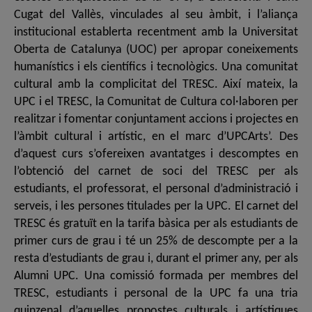
Cugat del Vallès, vinculades al seu àmbit, i l’aliança
institucional establerta recentment amb la Universitat
Oberta de Catalunya (UOC) per apropar coneixements
humanístics i els científics i tecnològics. Una comunitat
cultural amb la complicitat del TRESC. Així mateix, la
UPC i el TRESC, la Comunitat de Cultura col·laboren per
realitzar i fomentar conjuntament accions i projectes en
l’àmbit cultural i artístic, en el marc d’UPCArts’. Des
d’aquest curs s’ofereixen avantatges i descomptes en
l’obtenció del carnet de soci del TRESC per als
estudiants, el professorat, el personal d’administració i
serveis, i les persones titulades per la UPC. El carnet del
TRESC és gratuït en la tarifa bàsica per als estudiants de
primer curs de grau i té un 25% de descompte per a la
resta d’estudiants de grau i, durant el primer any, per als
Alumni UPC. Una comissió formada per membres del
TRESC, estudiants i personal de la UPC fa una tria
quinzenal d’aquelles propostes culturals i artístiques