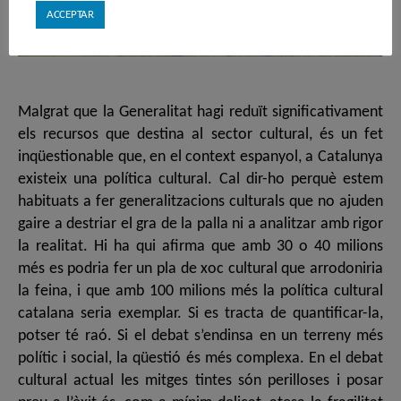
ACCEPTAR
Malgrat que la Generalitat hagi reduït significativament
els recursos que destina al sector cultural, és un fet
inqüestionable que, en el context espanyol, a Catalunya
existeix una política cultural. Cal dir-ho perquè estem
habituats a fer generalitzacions culturals que no ajuden
gaire a destriar el gra de la palla ni a analitzar amb rigor
la realitat. Hi ha qui afirma que amb 30 o 40 milions
més es podria fer un pla de xoc cultural que arrodoniria
la feina, i que amb 100 milions més la política cultural
catalana seria exemplar. Si es tracta de quantificar-la,
potser té raó. Si el debat s’endinsa en un terreny més
polític i social, la qüestió és més complexa. En el debat
cultural actual les mitges tintes són perilloses i posar