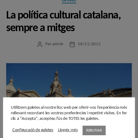
OPINIÓ
La política cultural catalana,
sempre a mitges
Per
admin
06/11/2015
Autor
Data
de
de
l'entrada
l'entrada
Utilitzem galetes al nostre lloc web per oferir-vos l’experiència més
rellevant recordant les vostres preferències i repetint visites. En fer
clic a "Accepta", accepteu l'ús de TOTES les galetes.
Configuració de galetes
Llegeix més
REBUTJAR