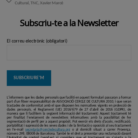
Etiquetes
Cultural
,
TNC
,
Xavier Marcé
Subscriu-te a la Newsletter
El correu electrònic (obligatori)
L'informem que les dades personals que faciliti en aquest formulari passaran a formar
part d'un fitxer responsabilitat de ASSOCIACIÓ CERCLE DE CULTURA 2010, i que seran
tractades de conformitat amb el que disposen les normatives vigents en protecció de
dades personals, el Reglament (UE) 2016/679 de 27 d'abril de 2016 (GDPR), de
manera que li facilitem la següent informació del tractament: Aquest tractament té
per finalitat l'enviament de newsletters informatives amb la possibilitat de fer
segmentació de perfil per a aquest propòsit. Pot exercir els drets d'accés, rectificació,
portabilitat i supressió de les seves dades i de la limitació o oposició al seu tractament
en l'e-mail
secretaria@cercledecultura.org
o al domicili situat a carrer Provença,
número 298, 08008 de Barcelona. També te el dret a presentar una reclamació davant
l'Autoritat de control (aepd.es) si considera que el tractament no s'ajusta a la