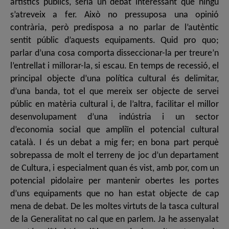
artístics públics, seria un debat interessant que ningú
s’atreveix a fer. Això no pressuposa una opinió
contrària, però predisposa a no parlar de l’autèntic
sentit públic d’aquests equipaments. Quid pro quo;
parlar d’una cosa comporta disseccionar-la per treure’n
l’entrellat i millorar-la, si escau. En temps de recessió, el
principal objecte d’una política cultural és delimitar,
d’una banda, tot el que mereix ser objecte de servei
públic en matèria cultural i, de l’altra, facilitar el millor
desenvolupament d’una indústria i un sector
d’economia social que ampliïn el potencial cultural
català. I és un debat a mig fer; en bona part perquè
sobrepassa de molt el terreny de joc d’un departament
de Cultura, i especialment quan és vist, amb por, com un
potencial pidolaire per mantenir obertes les portes
d’uns equipaments que no han estat objecte de cap
mena de debat. De les moltes virtuts de la tasca cultural
de la Generalitat no cal que en parlem. Ja he assenyalat