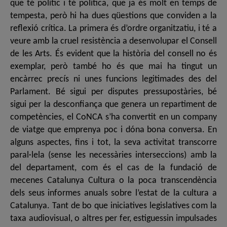
que té polític i té política, que ja és molt en temps de
tempesta, però hi ha dues qüestions que conviden a la
reflexió crítica. La primera és d’ordre organitzatiu, i té a
veure amb la cruel resistència a desenvolupar el Consell
de les Arts. És evident que la història del consell no és
exemplar, però també ho és que mai ha tingut un
encàrrec precís ni unes funcions legitimades des del
Parlament. Bé sigui per disputes pressupostàries, bé
sigui per la desconfiança que genera un repartiment de
competències, el CoNCA s’ha convertit en un company
de viatge que emprenya poc i dóna bona conversa. En
alguns aspectes, fins i tot, la seva activitat transcorre
paral·lela (sense les necessàries interseccions) amb la
del departament, com és el cas de la fundació de
mecenes Catalunya Cultura o la poca transcendència
dels seus informes anuals sobre l’estat de la cultura a
Catalunya. Tant de bo que iniciatives legislatives com la
taxa audiovisual, o altres per fer, estiguessin impulsades