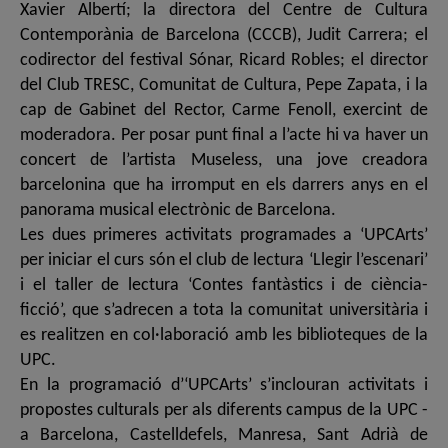
Xavier Albertí; la directora del Centre de Cultura
Contemporània de Barcelona (CCCB), Judit Carrera; el
codirector del festival Sónar, Ricard Robles; el director
del Club TRESC, Comunitat de Cultura, Pepe Zapata, i la
cap de Gabinet del Rector, Carme Fenoll, exercint de
moderadora. Per posar punt final a l’acte hi va haver un
concert de l’artista Museless, una jove creadora
barcelonina que ha irromput en els darrers anys en el
panorama musical electrònic de Barcelona.
Les dues primeres activitats programades a ‘UPCArts’
per iniciar el curs són el club de lectura ‘Llegir l’escenari’
i el taller de lectura ‘Contes fantàstics i de ciència-
ficció’, que s’adrecen a tota la comunitat universitària i
es realitzen en col·laboració amb les biblioteques de la
UPC.
En la programació d’‘UPCArts’ s’inclouran activitats i
propostes culturals per als diferents campus de la UPC -
a Barcelona, Castelldefels, Manresa, Sant Adrià de