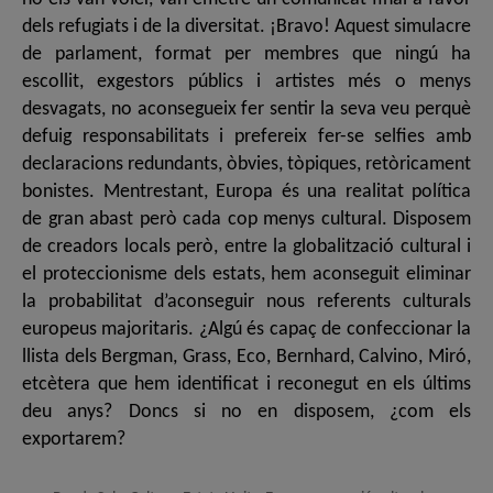
dels refugiats i de la diversitat. ¡Bravo! Aquest simulacre
de parlament, format per membres que ningú ha
escollit, exgestors públics i artistes més o menys
desvagats, no aconsegueix fer sentir la seva veu perquè
defuig responsabilitats i prefereix fer-se selfies amb
declaracions redundants, òbvies, tòpiques, retòricament
bonistes. Mentrestant, Europa és una realitat política
de gran abast però cada cop menys cultural. Disposem
de creadors locals però, entre la globalització cultural i
el proteccionisme dels estats, hem aconseguit eliminar
la probabilitat d’aconseguir nous referents culturals
europeus majoritaris. ¿Algú és capaç de confeccionar la
llista dels Bergman, Grass, Eco, Bernhard, Calvino, Miró,
etcètera que hem identificat i reconegut en els últims
deu anys? Doncs si no en disposem, ¿com els
exportarem?