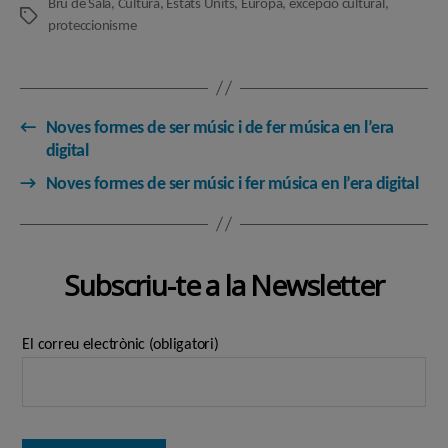
Bru de Sala
,
Cultura
,
Estats Units
,
Europa
,
excepció cultural
,
Etiquetes
proteccionisme
←
Noves formes de ser músic i de fer música en l’era
digital
→
Noves formes de ser músic i fer música en l’era digital
Subscriu-te a la Newsletter
El correu electrònic (obligatori)