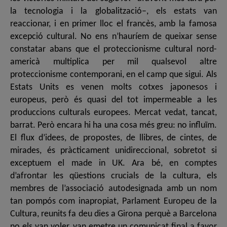
la tecnologia i la globalització–, els estats van
reaccionar, i en primer lloc el francès, amb la famosa
excepció cultural. No ens n’hauríem de queixar sense
constatar abans que el proteccionisme cultural nord-
americà multiplica per mil qualsevol altre
proteccionisme contemporani, en el camp que sigui. Als
Estats Units es venen molts cotxes japonesos i
europeus, però és quasi del tot impermeable a les
produccions culturals europees. Mercat vedat, tancat,
barrat. Però encara hi ha una cosa més greu: no influïm.
El flux d’idees, de propostes, de llibres, de cintes, de
mirades, és pràcticament unidireccional, sobretot si
exceptuem el made in UK. Ara bé, en comptes
d’afrontar les qüestions crucials de la cultura, els
membres de l’associació autodesignada amb un nom
tan pompós com inapropiat, Parlament Europeu de la
Cultura, reunits fa deu dies a Girona perquè a Barcelona
no els van voler, van emetre un comunicat final a favor