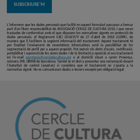
L'informem que les dades personals que faciliti en aquest formulari passaran a formar
part d'un fitxer responsabilitat de ASSOCIACIÓ CERCLE DE CULTURA 2010, i que seran
tractades de conformitat amb el que disposen les normatives vigents en protecció de
dades personals, el Reglament (UE) 2016/679 de 27 d'abril de 2016 (GDPR), de
manera que li facilitem la següent informació del tractament: Aquest tractament té
per finalitat l'enviament de newsletters informatives amb la possibilitat de fer
segmentació de perfil per a aquest propòsit. Pot exercir els drets d'accés, rectificació,
portabilitat i supressió de les seves dades i de la limitació o oposició al seu tractament
en l'e-mail
secretaria@cercledecultura.org
o al domicili situat a carrer Provença,
número 298, 08008 de Barcelona. També te el dret a presentar una reclamació davant
l'Autoritat de control (aepd.es) si considera que el tractament no s'ajusta a la
normativa vigent. No es comunicaran dades a tercers excepte per obligació legal.