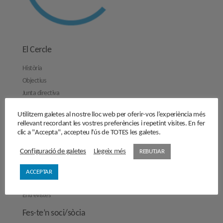
El Cercle
Història
Objectius
Junta directiva
Comissions de treball
Utilitzem galetes al nostre lloc web per oferir-vos l’experiència més
Contacta’ns
rellevant recordant les vostres preferències i repetint visites. En fer
clic a "Accepta", accepteu l'ús de TOTES les galetes.
Activitats
Reflexions
Configuració de galetes
Llegeix més
REBUTJAR
Opinions
ACCEPTAR
Manifestos
Entrevistes
Fes-te’n soci/sòcia