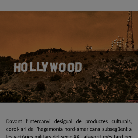
de
de
l'entrada
l'entrada
Davant l’intercanvi desigual de productes culturals,
corol·lari de l’hegemonia nord-americana subsegüent a
les victòries militars del segle XX –afavorit més tard per