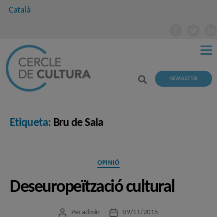
Català
NEWSLETTER
Etiqueta:
Bru de Sala
Categories
OPINIÓ
Deseuropeïtzació cultural
Per
admin
09/11/2015
Autor
Data