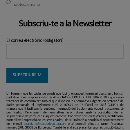
Etiquetes
proteccionisme
Subscriu-te a la Newsletter
El correu electrònic (obligatori)
L'informem que les dades personals que faciliti en aquest formulari passaran a formar
part d'un fitxer responsabilitat de ASSOCIACIÓ CERCLE DE CULTURA 2010, i que seran
tractades de conformitat amb el que disposen les normatives vigents en protecció de
dades personals, el Reglament (UE) 2016/679 de 27 d'abril de 2016 (GDPR), de
manera que li facilitem la següent informació del tractament: Aquest tractament té
per finalitat l'enviament de newsletters informatives amb la possibilitat de fer
segmentació de perfil per a aquest propòsit. Pot exercir els drets d'accés, rectificació,
portabilitat i supressió de les seves dades i de la limitació o oposició al seu tractament
en l'e-mail
secretaria@cercledecultura.org
o al domicili situat a carrer Provença,
número 298, 08008 de Barcelona. També te el dret a presentar una reclamació davant