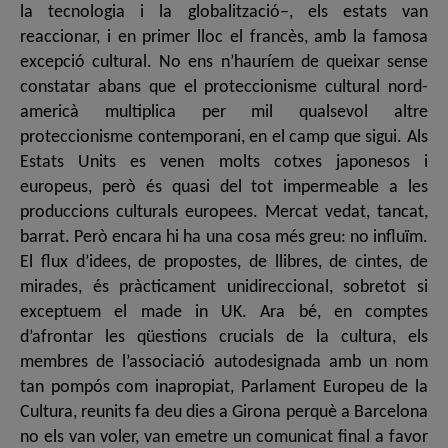
la tecnologia i la globalització–, els estats van
reaccionar, i en primer lloc el francès, amb la famosa
excepció cultural. No ens n’hauríem de queixar sense
constatar abans que el proteccionisme cultural nord-
americà multiplica per mil qualsevol altre
proteccionisme contemporani, en el camp que sigui. Als
Estats Units es venen molts cotxes japonesos i
europeus, però és quasi del tot impermeable a les
produccions culturals europees. Mercat vedat, tancat,
barrat. Però encara hi ha una cosa més greu: no influïm.
El flux d’idees, de propostes, de llibres, de cintes, de
mirades, és pràcticament unidireccional, sobretot si
exceptuem el made in UK. Ara bé, en comptes
d’afrontar les qüestions crucials de la cultura, els
membres de l’associació autodesignada amb un nom
tan pompós com inapropiat, Parlament Europeu de la
Cultura, reunits fa deu dies a Girona perquè a Barcelona
no els van voler, van emetre un comunicat final a favor