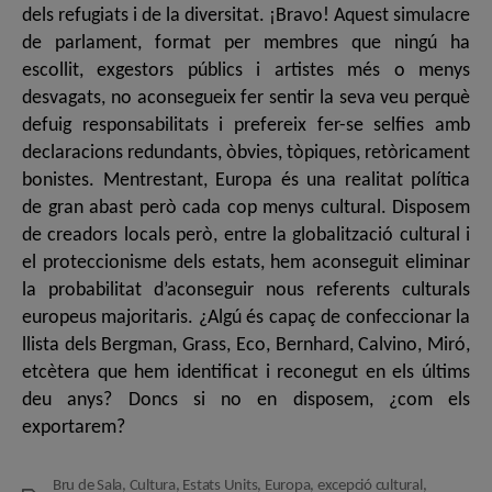
dels refugiats i de la diversitat. ¡Bravo! Aquest simulacre
de parlament, format per membres que ningú ha
escollit, exgestors públics i artistes més o menys
desvagats, no aconsegueix fer sentir la seva veu perquè
defuig responsabilitats i prefereix fer-se selfies amb
declaracions redundants, òbvies, tòpiques, retòricament
bonistes. Mentrestant, Europa és una realitat política
de gran abast però cada cop menys cultural. Disposem
de creadors locals però, entre la globalització cultural i
el proteccionisme dels estats, hem aconseguit eliminar
la probabilitat d’aconseguir nous referents culturals
europeus majoritaris. ¿Algú és capaç de confeccionar la
llista dels Bergman, Grass, Eco, Bernhard, Calvino, Miró,
etcètera que hem identificat i reconegut en els últims
deu anys? Doncs si no en disposem, ¿com els
exportarem?
Bru de Sala
,
Cultura
,
Estats Units
,
Europa
,
excepció cultural
,