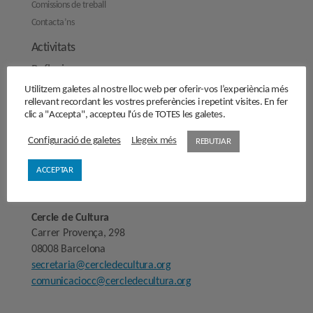
Comissions de treball
Contacta’ns
Activitats
Reflexions
Utilitzem galetes al nostre lloc web per oferir-vos l’experiència més
Opinions
rellevant recordant les vostres preferències i repetint visites. En fer
Manifestos
clic a "Accepta", accepteu l'ús de TOTES les galetes.
Entrevistes
Configuració de galetes
Llegeix més
REBUTJAR
Fes-te’n soci/sòcia
ACCEPTAR
Sala de premsa
Cercle de Cultura
Carrer Provença, 298
08008 Barcelona
secretaria@cercledecultura.org
comunicaciocc@cercledecultura.org