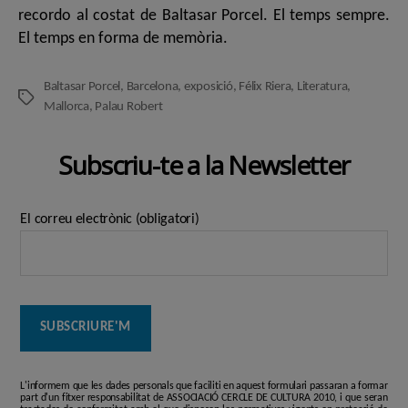
recordo al costat de Baltasar Porcel. El temps sempre.
El temps en forma de memòria.
Baltasar Porcel
,
Barcelona
,
exposició
,
Félix Riera
,
Literatura
,
Etiquetes
Mallorca
,
Palau Robert
Subscriu-te a la Newsletter
El correu electrònic (obligatori)
L'informem que les dades personals que faciliti en aquest formulari passaran a formar
part d'un fitxer responsabilitat de ASSOCIACIÓ CERCLE DE CULTURA 2010, i que seran