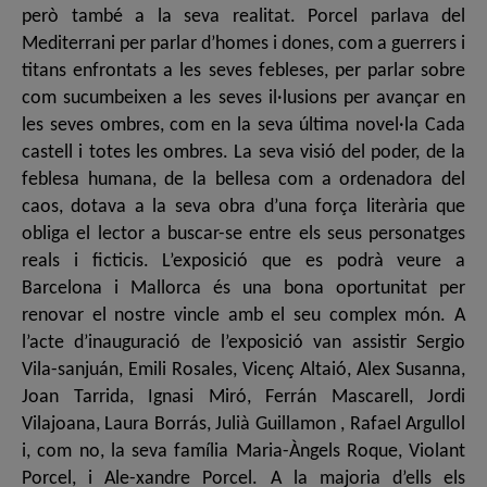
però també a la seva realitat. Porcel parlava del
Mediterrani per parlar d’homes i dones, com a guerrers i
titans enfrontats a les seves febleses, per parlar sobre
com sucumbeixen a les seves il·lusions per avançar en
les seves ombres, com en la seva última novel·la Cada
castell i totes les ombres. La seva visió del poder, de la
feblesa humana, de la bellesa com a ordenadora del
caos, dotava a la seva obra d’una força literària que
obliga el lector a buscar-se entre els seus personatges
reals i ficticis. L’exposició que es podrà veure a
Barcelona i Mallorca és una bona oportunitat per
renovar el nostre vincle amb el seu complex món. A
l’acte d’inauguració de l’exposició van assistir Sergio
Vila-sanjuán, Emili Rosales, Vicenç Altaió, Alex Susanna,
Joan Tarrida, Ignasi Miró, Ferrán Mascarell, Jordi
Vilajoana, Laura Borrás, Julià Guillamon , Rafael Argullol
i, com no, la seva família Maria-Àngels Roque, Violant
Porcel, i Ale-xandre Porcel. A la majoria d’ells els