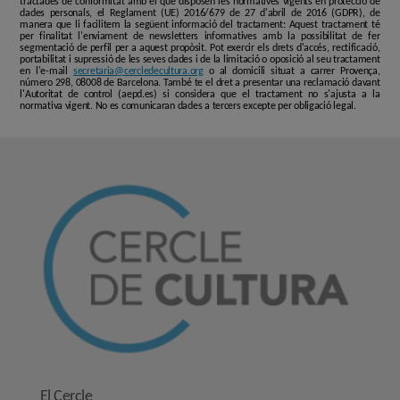
tractades de conformitat amb el que disposen les normatives vigents en protecció de
dades personals, el Reglament (UE) 2016/679 de 27 d'abril de 2016 (GDPR), de
manera que li facilitem la següent informació del tractament: Aquest tractament té
per finalitat l'enviament de newsletters informatives amb la possibilitat de fer
segmentació de perfil per a aquest propòsit. Pot exercir els drets d'accés, rectificació,
portabilitat i supressió de les seves dades i de la limitació o oposició al seu tractament
en l'e-mail
secretaria@cercledecultura.org
o al domicili situat a carrer Provença,
número 298, 08008 de Barcelona. També te el dret a presentar una reclamació davant
l'Autoritat de control (aepd.es) si considera que el tractament no s'ajusta a la
normativa vigent. No es comunicaran dades a tercers excepte per obligació legal.
El Cercle