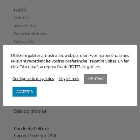
Història
Objectius
Junta directiva
Comissions de treball
Contacta’ns
Activitats
Utilitzem galetes al nostre lloc web per oferir-vos l’experiència més
rellevant recordant les vostres preferències i repetint visites. En fer
Reflexions
clic a "Accepta", accepteu l'ús de TOTES les galetes.
Opinions
Configuració de galetes
Llegeix més
REBUTJAR
Manifestos
Entrevistes
ACCEPTAR
Fes-te’n soci/sòcia
Sala de premsa
Cercle de Cultura
Carrer Provença, 298