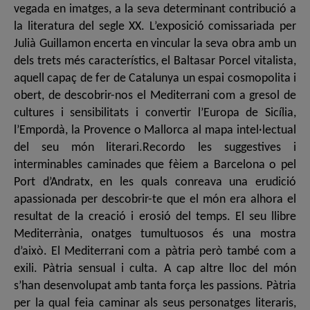
vegada en imatges, a la seva determinant contribució a
la literatura del segle XX. L’exposició comissariada per
Julià Guillamon encerta en vincular la seva obra amb un
dels trets més característics, el Baltasar Porcel vitalista,
aquell capaç de fer de Catalunya un espai cosmopolita i
obert, de descobrir-nos el Mediterrani com a gresol de
cultures i sensibilitats i convertir l’Europa de Sicília,
l’Empordà, la Provence o Mallorca al mapa intel·lectual
del seu món literari.Recordo les suggestives i
interminables caminades que fèiem a Barcelona o pel
Port d’Andratx, en les quals conreava una erudició
apassionada per descobrir-te que el món era alhora el
resultat de la creació i erosió del temps. El seu llibre
Mediterrània, onatges tumultuosos és una mostra
d’això. El Mediterrani com a pàtria però també com a
exili. Pàtria sensual i culta. A cap altre lloc del món
s’han desenvolupat amb tanta força les passions. Pàtria
per la qual feia caminar als seus personatges literaris,