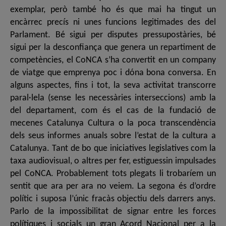
exemplar, però també ho és que mai ha tingut un
encàrrec precís ni unes funcions legitimades des del
Parlament. Bé sigui per disputes pressupostàries, bé
sigui per la desconfiança que genera un repartiment de
competències, el CoNCA s’ha convertit en un company
de viatge que emprenya poc i dóna bona conversa. En
alguns aspectes, fins i tot, la seva activitat transcorre
paral·lela (sense les necessàries interseccions) amb la
del departament, com és el cas de la fundació de
mecenes Catalunya Cultura o la poca transcendència
dels seus informes anuals sobre l’estat de la cultura a
Catalunya. Tant de bo que iniciatives legislatives com la
taxa audiovisual, o altres per fer, estiguessin impulsades
pel CoNCA. Probablement tots plegats li trobaríem un
sentit que ara per ara no veiem. La segona és d’ordre
polític i suposa l’únic fracàs objectiu dels darrers anys.
Parlo de la impossibilitat de signar entre les forces
polítiques i socials un gran Acord Nacional per a la