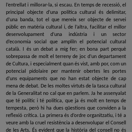
l’entrellat i millorar-la, si escau. En temps de recessió, el
principal objecte d’una política cultural és delimitar,
d’una banda, tot el que mereix ser objecte de servei
públic en matèria cultural i, de l’altra, facilitar el millor
desenvolupament d’una indústria i un sector
d’economia social que ampliïn el potencial cultural
català. I és un debat a mig fer; en bona part perquè
sobrepassa de molt el terreny de joc d’un departament
de Cultura, i especialment quan és vist, amb por, com un
potencial pidolaire per mantenir obertes les portes
d’uns equipaments que no han estat objecte de cap
mena de debat. De les moltes virtuts de la tasca cultural
de la Generalitat no cal que en parlem. Ja he assenyalat
que té polític i té política, que ja és molt en temps de
tempesta, però hi ha dues qüestions que conviden a la
reflexió crítica. La primera és d’ordre organitzatiu, i té a
veure amb la cruel resistència a desenvolupar el Consell
de les Arts. És evident que la història del consell no és