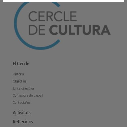
El Cercle
Història
Objectius
Junta directiva
Comissions de treball
Contacta’ns
Activitats
Reflexions