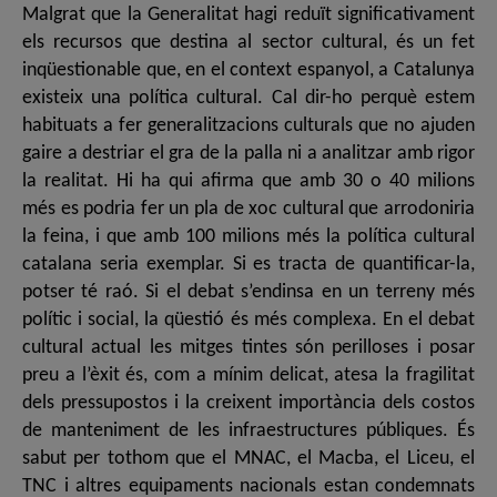
Malgrat que la Generalitat hagi reduït significativament
els recursos que destina al sector cultural, és un fet
inqüestionable que, en el context espanyol, a Catalunya
existeix una política cultural. Cal dir-ho perquè estem
habituats a fer generalitzacions culturals que no ajuden
gaire a destriar el gra de la palla ni a analitzar amb rigor
la realitat. Hi ha qui afirma que amb 30 o 40 milions
més es podria fer un pla de xoc cultural que arrodoniria
la feina, i que amb 100 milions més la política cultural
catalana seria exemplar. Si es tracta de quantificar-la,
potser té raó. Si el debat s’endinsa en un terreny més
polític i social, la qüestió és més complexa. En el debat
cultural actual les mitges tintes són perilloses i posar
preu a l’èxit és, com a mínim delicat, atesa la fragilitat
dels pressupostos i la creixent importància dels costos
de manteniment de les infraestructures públiques. És
sabut per tothom que el MNAC, el Macba, el Liceu, el
TNC i altres equipaments nacionals estan condemnats