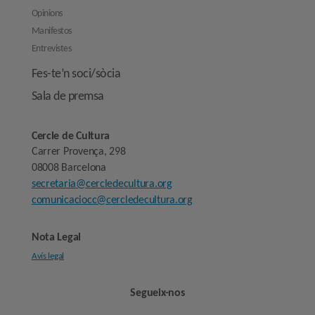
Opinions
Manifestos
Entrevistes
Fes-te’n soci/sòcia
Sala de premsa
Cercle de Cultura
Carrer Provença, 298
08008 Barcelona
secretaria@cercledecultura.org
comunicaciocc@cercledecultura.org
Nota Legal
Avís legal
Segueix-nos