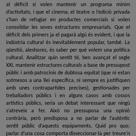
al dèficit si volen mantenir un programa mínim
d’activitats, i que el cinema, el teatre o l’edició privada
s’han de refugiar en productes comercials si volen
consolidar les seves estructures empresarials. Que el
dèficit dels primers ja el pagarà algú és evident, i que la
indústria cultural és inevitablement popular, també. La
qüestió, aleshores, és saber per què volem una política
cultural. Analitzar quin sentit té, ben avançat el segle
XXI, mantenir estructures culturals a base de pressupost
públic i amb patrocinis de dubtosa equitat (que ni estan
sotmesos a una llei específica, ni sempre es justifiquen
amb unes contrapartides precises), gestionades per
treballadors públics i en alguns casos amb cossos
artístics públics, seria un debat interessant que ningú
s’atreveix a fer. Això no pressuposa una opinió
contrària, però predisposa a no parlar de l’autèntic
sentit públic d’aquests equipaments. Quid pro quo;
parlar d’una cosa comporta disseccionar-la per treure’n