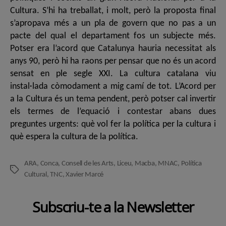
Cultura. S’hi ha treballat, i molt, però la proposta final
s’apropava més a un pla de govern que no pas a un
pacte del qual el departament fos un subjecte més.
Potser era l’acord que Catalunya hauria necessitat als
anys 90, però hi ha raons per pensar que no és un acord
sensat en ple segle XXI. La cultura catalana viu
instal·lada còmodament a mig camí de tot. L’Acord per
a la Cultura és un tema pendent, però potser cal invertir
els termes de l’equació i contestar abans dues
preguntes urgents: què vol fer la política per la cultura i
què espera la cultura de la política.
ARA
,
Conca
,
Consell de les Arts
,
Liceu
,
Macba
,
MNAC
,
Política
Etiquetes
Cultural
,
TNC
,
Xavier Marcé
Subscriu-te a la Newsletter