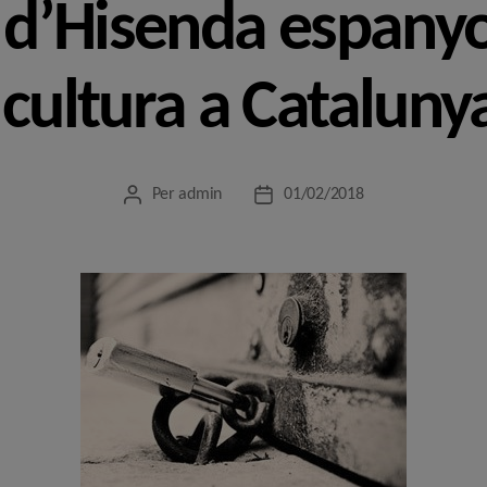
i d’Hisenda espanyo
 cultura a Cataluny
Per
admin
01/02/2018
Autor
Data
de
de
l'entrada
l'entrada