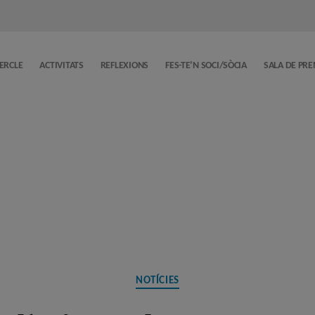
CERCLE
ACTIVITATS
REFLEXIONS
FES-TE’N SOCI/SÒCIA
SALA DE PR
Categories
NOTÍCIES