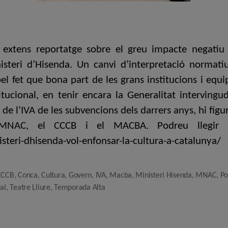
n extens reportatge sobre el greu impacte negatiu 
isteri d’Hisenda. Un canvi d’interpretació normatiu
l fet que bona part de les grans institucions i equi
tucional, en tenir encara la Generalitat intervingu
de l’IVA de les subvencions dels darrers anys, hi figur
MNAC, el CCCB i el MACBA. Podreu llegir l’ar
steri-dhisenda-vol-enfonsar-la-cultura-a-catalunya/
CCCB
,
Conca
,
Cultura
,
Govern
,
IVA
,
Macba
,
Ministeri Hisenda
,
MNAC
,
Po
al
,
Teatre Lliure
,
Temporada Alta