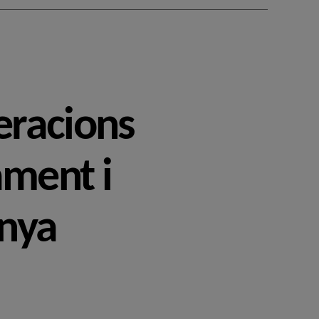
eracions
ament i
unya