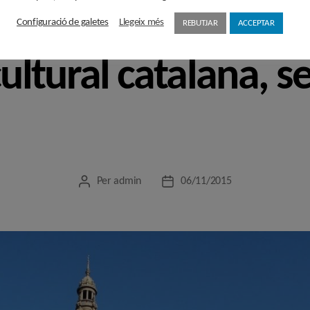
Categories
Configuració de galetes
Llegeix més
REBUTJAR
ACCEPTAR
OPINIÓ
 cultural catalana, 
Per
admin
06/11/2015
Autor
Data
de
de
l'entrada
l'entrada