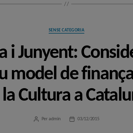
Categories
SENSE CATEGORIA
 i Junyent: Consid
ou model de finanç
e la Cultura a Catal
Per
admin
03/12/2015
Autor
Data
de
de