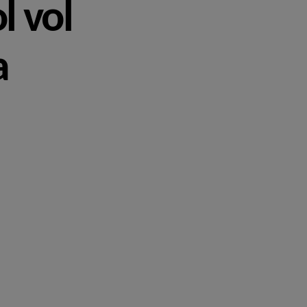
l vol
a