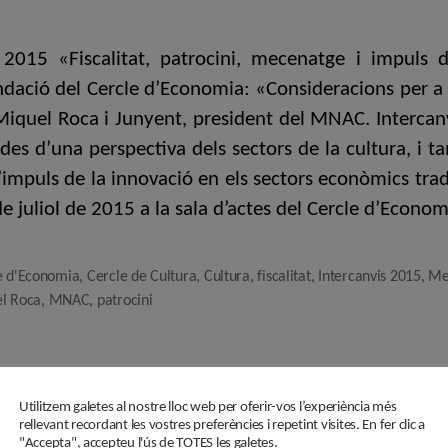
l'entrada
l'entrada
 2015 «Fiscalitat, patrocini, mecenatge i impuls de
undació del Cercle d’Economia: «Consideracions per a
Miquel Roca i Junyent, president del MNAC. Intercanv
 des d’una perspectiva dels sectors de la cultura, i t
impuls de la innovació en els sectors econòmics tra
de juliol de 2015 a la sala d’actes del Cercle d’Economi
e d'Economia
,
Cercle de Cultura
,
Cultura
,
fiscalitat
,
Intercanvis 2015
,
Me
l Roca
,
MNAC
,
patrocini
Utilitzem galetes al nostre lloc web per oferir-vos l’experiència més
rellevant recordant les vostres preferències i repetint visites. En fer clic a
"Accepta", accepteu l'ús de TOTES les galetes.