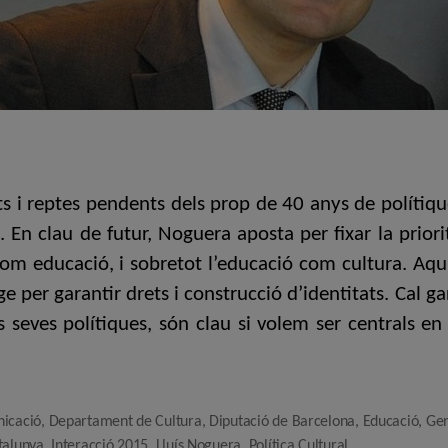
ats i reptes pendents dels prop de 40 anys de polítiqu
. En clau de futur, Noguera aposta per fixar la priorit
 com educació, i sobretot l’educació com cultura. Aqu
er garantir drets i construcció d’identitats. Cal gar
es seves polítiques, són clau si volem ser centrals en
icació
,
Departament de Cultura
,
Diputació de Barcelona
,
Educació
,
Gen
talunya
,
Interacció 2015
,
Lluís Noguera
,
Política Cultural