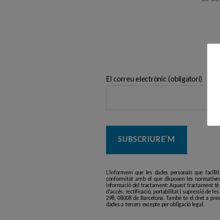
El correu electrònic (obligatori)
L'informem que les dades personals que facilit
conformitat amb el que disposen les normatives
informació del tractament: Aquest tractament té p
d'accés, rectificació, portabilitat i supressió de l
298, 08008 de Barcelona. També te el dret a pres
dades a tercers excepte per obligació legal.