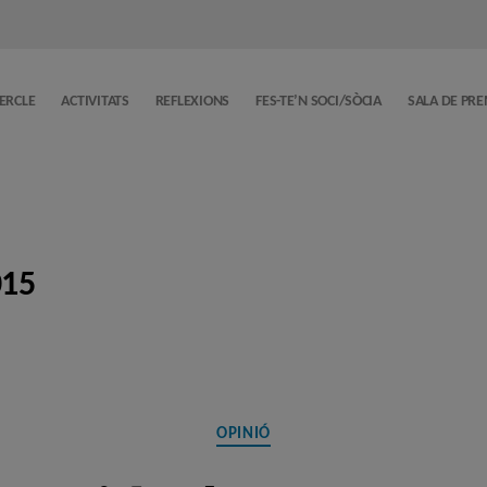
CERCLE
ACTIVITATS
REFLEXIONS
FES-TE’N SOCI/SÒCIA
SALA DE PR
015
Categories
OPINIÓ