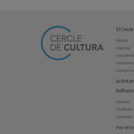
El Cercle
Història
Objectius
Junta direct
Comissions d
Contacta’n
Activitat
Reflexio
Opinions
Manifestos
Entrevistes
Fes-te’n 