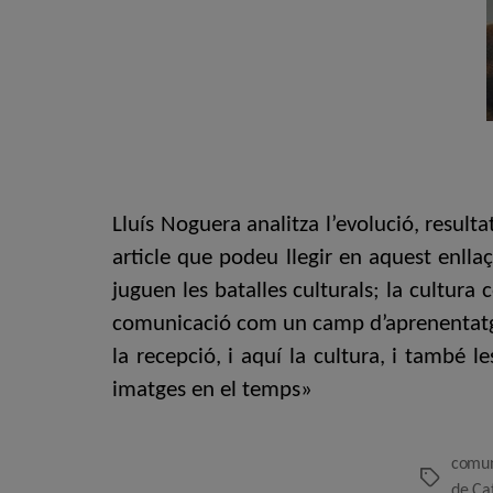
Lluís Noguera analitza l’evolució, result
article que podeu llegir en aquest enllaç
juguen les batalles culturals; la cultura
comunicació com un camp d’aprenentatge p
la recepció, i aquí la cultura, i també l
imatges en el temps»
comun
Etiquetes
de Ca