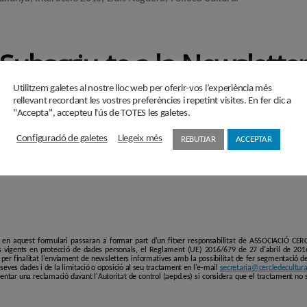
Subscriu-te a la Newslette
Utilitzem galetes al nostre lloc web per oferir-vos l’experiència més
rellevant recordant les vostres preferències i repetint visites. En fer clic a
"Accepta", accepteu l'ús de TOTES les galetes.
Configuració de galetes
Llegeix més
REBUTJAR
ACCEPTAR
i en aquest formulari passaran a formar part d'un fitxer responsabilitat de ASSOCIACIÓ C
 vigents en protecció de dades personals, el Reglament (UE) 2016/679 de 27 d'abril de 201
er finalitat l'enviament de newsletters informatives amb la possibilitat de fer segmentació de p
es seves dades i de la limitació o oposició al seu tractament en l'e-mail
secretaria@cercledecultura
entar una reclamació davant l'Autoritat de control (aepd.es) si considera que el tractament no 