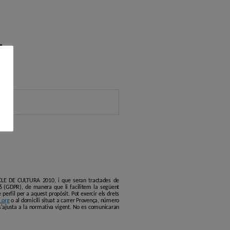
r
ERCLE DE CULTURA 2010, i que seran tractades de
6 (GDPR), de manera que li facilitem la següent
erfil per a aquest propòsit. Pot exercir els drets
.org
o al domicili situat a carrer Provença, número
s'ajusta a la normativa vigent. No es comunicaran