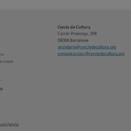
Cercle de Cultura
Carrer Provença, 298
08008 Barcelona
secretaria@cercledecultura.org
comunicaciocc@cercledecultura.org
iva
e treball
s
s
ns
soci/sòcia