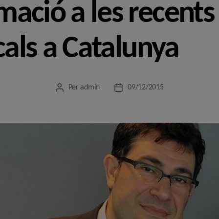
ació a les recents 
cals a Catalunya
Per
admin
09/12/2015
Autor
Data
de
de
l'entrada
l'entrada