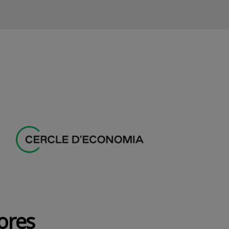
dores