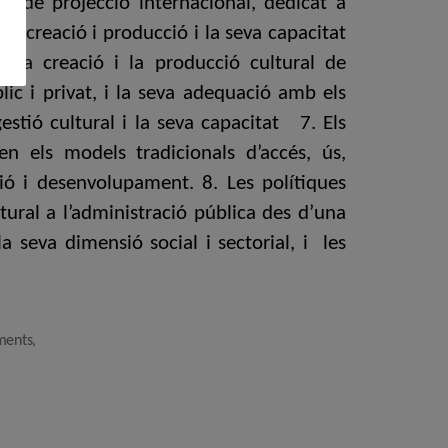
l i de projecció internacional, dedicat a
s de creació i producció i la seva capacitat
, la creació i la producció cultural de
ic i privat, i la seva adequació amb els
gestió cultural i la seva capacitat 7. Els
 en els models tradicionals d’accés, ús,
ció i desenvolupament. 8. Les polítiques
tural a l’administració pública des d’una
a seva dimensió social i sectorial, i les
ments
,