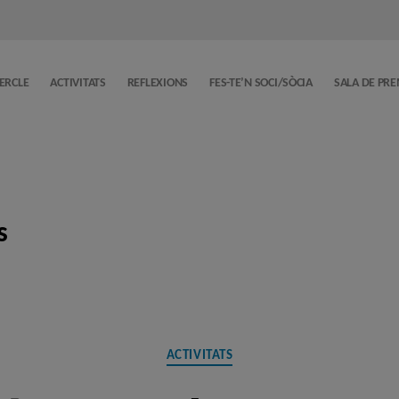
CERCLE
ACTIVITATS
REFLEXIONS
FES-TE’N SOCI/SÒCIA
SALA DE PR
s
Categories
ACTIVITATS