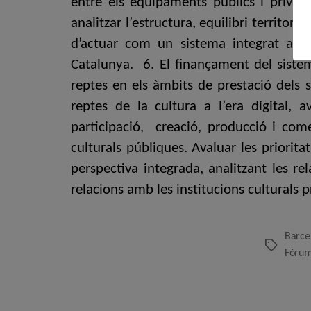
entre els equipaments públics i privats.
analitzar l’estructura, equilibri territori
d’actuar com un sistema integrat amb c
Catalunya. 6. El finançament del sistem
reptes en els àmbits de prestació dels se
reptes de la cultura a l’era digital, a
participació, creació, producció i come
culturals públiques. Avaluar les priorit
perspectiva integrada, analitzant les re
relacions amb les institucions culturals p
Barce
Etiquetes
Fòrum