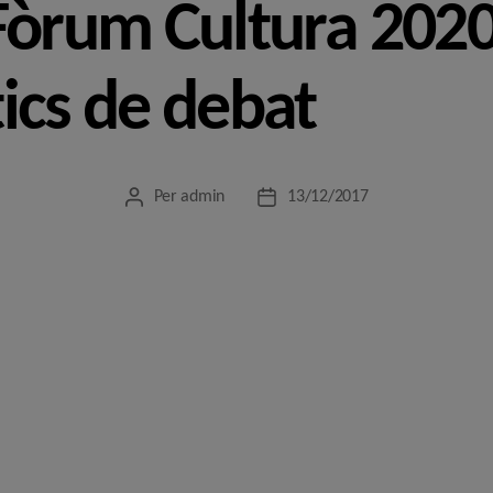
 Fòrum Cultura 202
ics de debat
Per
admin
13/12/2017
Autor
Data
de
de
l'entrada
l'entrada