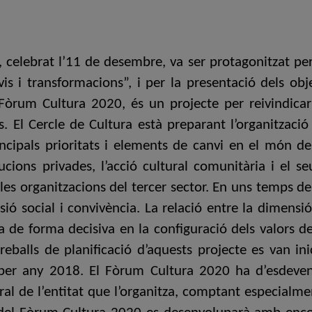
, celebrat l’11 de desembre, va ser protagonitzat pe
vis i transformacions”, i per la presentació dels obj
 Fòrum Cultura 2020, és un projecte per reivindicar 
aís. El Cercle de Cultura està preparant l’organitza
rincipals prioritats i elements de canvi en el món de
itucions privades, l’acció cultural comunitària i el s
i les organitzacions del tercer sector. En uns temps 
sió social i convivència. La relació entre la dimensi
 de forma decisiva en la configuració dels valors de 
eballs de planificació d’aquests projecte es van ini
roper any 2018. El Fòrum Cultura 2020 ha d’esdeve
ral de l’entitat que l’organitza, comptant especialme