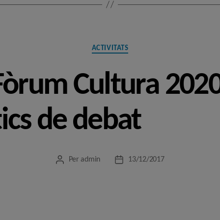
Categories
ACTIVITATS
 Fòrum Cultura 202
ics de debat
Per
admin
13/12/2017
Autor
Data
de
de
l'entrada
l'entrada