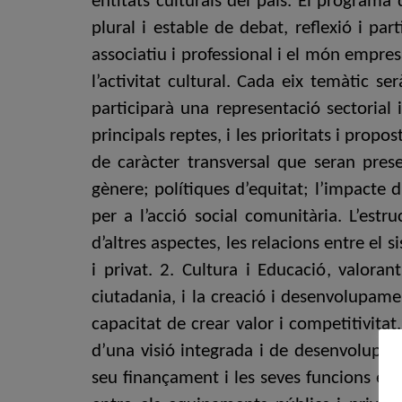
entitats culturals del país. El progra
plural i estable de debat, reflexió i part
associatiu i professional i el món empresa
l’activitat cultural. Cada eix temàtic s
participarà una representació sectorial 
principals reptes, i les prioritats i pro
de caràcter transversal que seran pres
gènere; polítiques d’equitat; l’impacte di
per a l’acció social comunitària. L’estr
d’altres aspectes, les relacions entre el 
i privat. 2. Cultura i Educació, valoran
ciutadania, i la creació i desenvolupamen
capacitat de crear valor i competitivitat
d’una visió integrada i de desenvolupam
seu finançament i les seves funcions en e