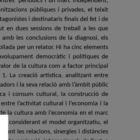
ontres periòdics i un marc independent,
anitzacions públiques i privades, el teixit
gonistes i destinataris finals del fet i de
tut en dues sessions de treball a les que
i amb les conclusions de la diagnosi, els
pilada per un relator. Hi ha cinc elements
envolupament democràtic i polítiques de
 valor de la cultura com a factor principal
1. La creació artística, analitzant entre
eadors i la seva relació amb l’àmbit públic
tica i consum cultural, la construcció de
tre l’activitat cultural i l’economia i la
ns de la cultura amb l’economia en el marc
s, considerant el model organitzatiu, el
rant les relacions, sinergies i distàncies