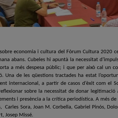
 sobre economia i cultura del Fòrum Cultura 2020 cel
ana abans. Cubeles hi apuntà la necessitat d’impuls
orta a més despesa públic; i que per això cal un co
ó. Una de les qüestions tractades ha estat l’oportu
ent internacional, a partir de casos d’èxit com el S
reflexionar sobre la necessitat de donar legitimació 
ements i presència a la crítica periodística. A més de
, Carles Sora, Joan M. Corbella, Gabriel Pinós, Dolor
t, Josep Missé.