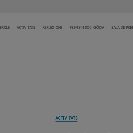
CERCLE
ACTIVITATS
REFLEXIONS
FES-TE’N SOCI/SÒCIA
SALA DE PR
ó
Categories
ACTIVITATS