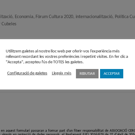
lització
,
Economia
,
Fòrum Cultura 2020
,
internacionalització
,
Política Cu
r Cubeles
Subscriu-te a la Newslette
Utilitzem galetes al nostre lloc web per oferir-vos l’experiència més
rellevant recordant les vostres preferències i repetint visites. En fer clic a
"Accepta", accepteu l'ús de TOTES les galetes.
Configuració de galetes
Llegeix més
REBUTJAR
ACCEPTAR
i en aquest formulari passaran a formar part d'un fitxer responsabilitat de ASSOCIACIÓ C
 vigents en protecció de dades personals, el Reglament (UE) 2016/679 de 27 d'abril de 201