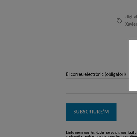
digita
Etiquetes
Xavie
El correu electrònic (obligatori)
L'informem que les dades personals que facilit
conformitat amb el que disposen les normatives