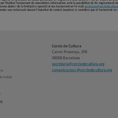
er finalitat l'enviament de newsletters informatives amb la possibilitat de fer segmentació de p
es seves dades i de la limitació o oposició al seu tractament en l'e-mail
secretaria@cercledecultura
entar una reclamació davant l'Autoritat de control (aepd.es) si considera que el tractament no 
Cercle de Cultura
Carrer Provença, 298
08008 Barcelona
secretaria@cercledecultura.org
comunicaciocc@cercledecultura.org
iva
e treball
s
s
ns