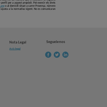
erfil per a aquest propòsit. Pot exercir els drets
.org
o al domicili situat a carrer Provença, número
s'ajusta a la normativa vigent. No es comunicaran
Segueix-nos
Nota Legal
Avís legal