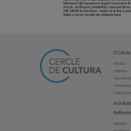
informació del tractament: Aquest tractament té p
d'accés, rectificació, portabilitat i supressió de l
298, 08008 de Barcelona. També te el dret a pres
dades a tercers excepte per obligació legal.
El Cercle
Història
Objectius
Junta direct
Comissions d
Contacta’n
Activitat
Reflexio
Opinions