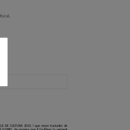
ltural
,
r
ERCLE DE CULTURA 2010, i que seran tractades de
6 (GDPR), de manera que li facilitem la següent