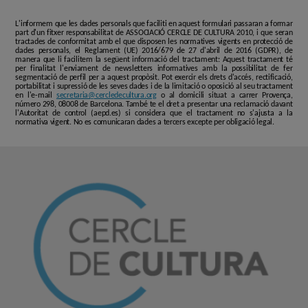
L'informem que les dades personals que faciliti en aquest formulari passaran a formar
part d'un fitxer responsabilitat de ASSOCIACIÓ CERCLE DE CULTURA 2010, i que seran
tractades de conformitat amb el que disposen les normatives vigents en protecció de
dades personals, el Reglament (UE) 2016/679 de 27 d'abril de 2016 (GDPR), de
manera que li facilitem la següent informació del tractament: Aquest tractament té
per finalitat l'enviament de newsletters informatives amb la possibilitat de fer
segmentació de perfil per a aquest propòsit. Pot exercir els drets d'accés, rectificació,
portabilitat i supressió de les seves dades i de la limitació o oposició al seu tractament
en l'e-mail
secretaria@cercledecultura.org
o al domicili situat a carrer Provença,
número 298, 08008 de Barcelona. També te el dret a presentar una reclamació davant
l'Autoritat de control (aepd.es) si considera que el tractament no s'ajusta a la
normativa vigent. No es comunicaran dades a tercers excepte per obligació legal.