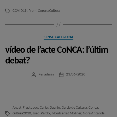
COVID19
,
Premi CoronaCultura
Etiquetes
Categories
SENSE CATEGORIA
vídeo de l’acte CoNCA: l’últim
debat?
Per
admin
23/06/2020
Autor
Data
de
de
l'entrada
l'entrada
Agustí Fructuoso
,
Carles Duarte
,
Cercle de Cultura
,
Conca
,
cultura2020
,
Jordi Pardo
,
Montserrat Moliner
,
Nora Ancarola
,
Etiquetes