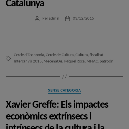
Catalunya
Per
admin
03/12/2015
Autor
Data
de
de
l'entrada
l'entrada
Cercle d'Economia
,
Cercle de Cultura
,
Cultura
,
fiscalitat
,
Etiquetes
Intercanvis 2015
,
Mecenatge
,
Miquel Roca
,
MNAC
,
patrocini
Categories
SENSE CATEGORIA
Xavier Greffe: Els impactes
econòmics extrínsecs i
intrínsecs de la cultura i la