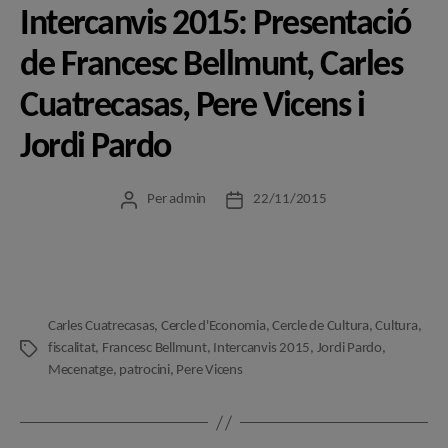
Intercanvis 2015: Presentació
de Francesc Bellmunt, Carles
Cuatrecasas, Pere Vicens i
Jordi Pardo
Per
admin
22/11/2015
Autor
Data
de
de
l'entrada
l'entrada
Carles Cuatrecasas
,
Cercle d'Economia
,
Cercle de Cultura
,
Cultura
,
fiscalitat
,
Francesc Bellmunt
,
Intercanvis 2015
,
Jordi Pardo
,
Etiquetes
Mecenatge
,
patrocini
,
Pere Vicens