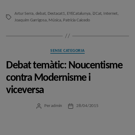
Artur Serra
,
debat
,
Destacat1
,
EYECatalunya
,
i2Cat
,
Internet
,
Etiquetes
Joaquim Garrigosa
,
Música
,
Patrícia Caicedo
Categories
SENSE CATEGORIA
Debat temàtic: Noucentisme
contra Modernisme i
viceversa
Per
admin
28/04/2015
Autor
Data
de
de
l'entrada
l'entrada