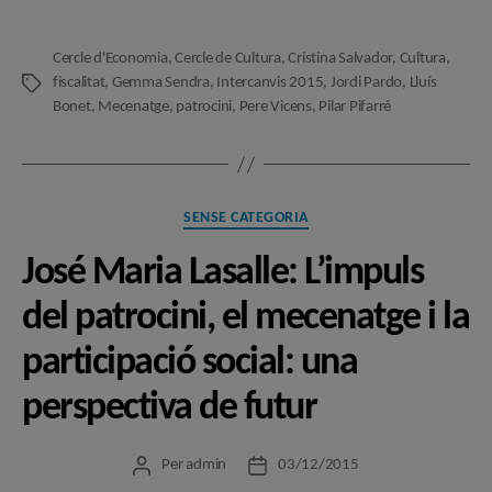
Cercle d'Economia
,
Cercle de Cultura
,
Cristina Salvador
,
Cultura
,
fiscalitat
,
Gemma Sendra
,
Intercanvis 2015
,
Jordi Pardo
,
Lluís
Etiquetes
Bonet
,
Mecenatge
,
patrocini
,
Pere Vicens
,
Pilar Pifarré
Categories
SENSE CATEGORIA
José Maria Lasalle: L’impuls
del patrocini, el mecenatge i la
participació social: una
perspectiva de futur
Per
admin
03/12/2015
Autor
Data
de
de