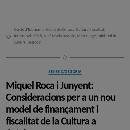
l'entrada
l'entrada
Cercle d'Economia
,
Cercle de Cultura
,
Cultura
,
fiscalitat
,
Intercanvis 2015
,
José Maria Lassalle
,
Mecenatge
,
ministeri de
Etiquetes
cultura
,
patrocini
Categories
SENSE CATEGORIA
Miquel Roca i Junyent:
Consideracions per a un nou
model de finançament i
fiscalitat de la Cultura a