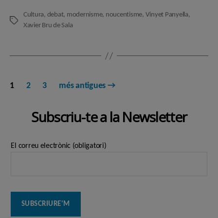
Cultura
,
debat
,
modernisme
,
noucentisme
,
Vinyet Panyella
,
Etiquetes
Xavier Bru de Sala
Paginació
1
2
3
més antigues
→
de
Subscriu-te a la Newsletter
les
entrades
El correu electrònic (obligatori)