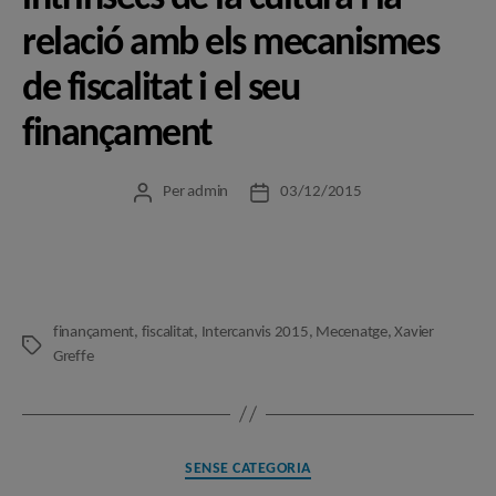
relació amb els mecanismes
de fiscalitat i el seu
finançament
Per
admin
03/12/2015
Autor
Data
de
de
l'entrada
l'entrada
finançament
,
fiscalitat
,
Intercanvis 2015
,
Mecenatge
,
Xavier
Etiquetes
Greffe
Categories
SENSE CATEGORIA