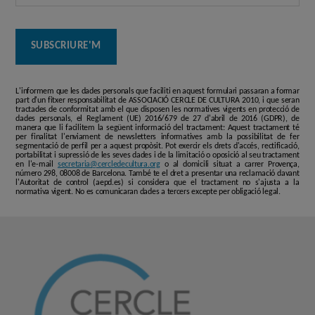
L'informem que les dades personals que faciliti en aquest formulari passaran a formar
part d'un fitxer responsabilitat de ASSOCIACIÓ CERCLE DE CULTURA 2010, i que seran
tractades de conformitat amb el que disposen les normatives vigents en protecció de
dades personals, el Reglament (UE) 2016/679 de 27 d'abril de 2016 (GDPR), de
manera que li facilitem la següent informació del tractament: Aquest tractament té
per finalitat l'enviament de newsletters informatives amb la possibilitat de fer
segmentació de perfil per a aquest propòsit. Pot exercir els drets d'accés, rectificació,
portabilitat i supressió de les seves dades i de la limitació o oposició al seu tractament
en l'e-mail
secretaria@cercledecultura.org
o al domicili situat a carrer Provença,
número 298, 08008 de Barcelona. També te el dret a presentar una reclamació davant
l'Autoritat de control (aepd.es) si considera que el tractament no s'ajusta a la
normativa vigent. No es comunicaran dades a tercers excepte per obligació legal.