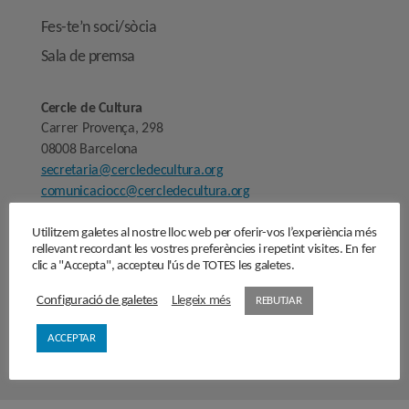
Fes-te’n soci/sòcia
Sala de premsa
Cercle de Cultura
Carrer Provença, 298
08008 Barcelona
secretaria@cercledecultura.org
comunicaciocc@cercledecultura.org
Utilitzem galetes al nostre lloc web per oferir-vos l’experiència més
Nota Legal
rellevant recordant les vostres preferències i repetint visites. En fer
Avís legal
clic a "Accepta", accepteu l'ús de TOTES les galetes.
Configuració de galetes
Llegeix més
REBUTJAR
Segueix-nos
ACCEPTAR