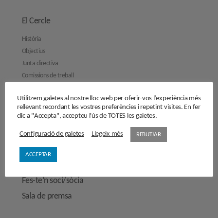
El Cercle
Història
Objectius
Junta directiva
Comissions de treball
Contacta’ns
Utilitzem galetes al nostre lloc web per oferir-vos l’experiència més
Activitats
rellevant recordant les vostres preferències i repetint visites. En fer
clic a "Accepta", accepteu l'ús de TOTES les galetes.
Reflexions
Configuració de galetes
Llegeix més
REBUTJAR
Opinions
Manifestos
ACCEPTAR
Entrevistes
Fes-te’n soci/sòcia
Sala de premsa