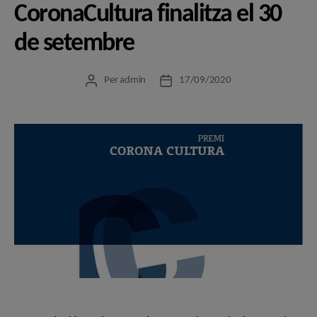
CoronaCultura finalitza el 30
de setembre
Per
admin
17/09/2020
Autor
Data
de
de
l'entrada
l'entrada