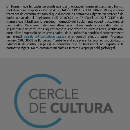
L'informem que les dades personals que faciliti en aquest formulari passaran a formar
part d'un fitxer responsabilitat de ASSOCIACIÓ CERCLE DE CULTURA 2010, i que seran
tractades de conformitat amb el que disposen les normatives vigents en protecció de
dades personals, el Reglament (UE) 2016/679 de 27 d'abril de 2016 (GDPR), de
manera que li facilitem la següent informació del tractament: Aquest tractament té
per finalitat l'enviament de newsletters informatives amb la possibilitat de fer
segmentació de perfil per a aquest propòsit. Pot exercir els drets d'accés, rectificació,
portabilitat i supressió de les seves dades i de la limitació o oposició al seu tractament
en l'e-mail
secretaria@cercledecultura.org
o al domicili situat a carrer Provença,
número 298, 08008 de Barcelona. També te el dret a presentar una reclamació davant
l'Autoritat de control (aepd.es) si considera que el tractament no s'ajusta a la
normativa vigent. No es comunicaran dades a tercers excepte per obligació legal.