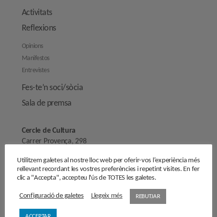
Activitats
Reflexions
Opinions
Manifestos
Entrevistes
Fes-te’n soci/sòcia
Sala de premsa
Cercle de Cultura
Carrer Provença, 298
08008 Barcelona
Utilitzem galetes al nostre lloc web per oferir-vos l’experiència més
secretaria@cercledecultura.org
rellevant recordant les vostres preferències i repetint visites. En fer
comunicaciocc@cercledecultura.org
clic a "Accepta", accepteu l'ús de TOTES les galetes.
Configuració de galetes
Llegeix més
REBUTJAR
Nota Legal
Avís legal
ACCEPTAR