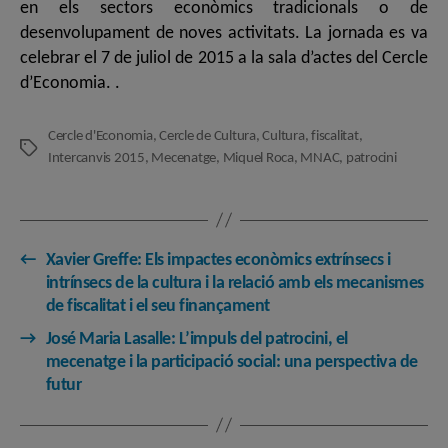
en els sectors econòmics tradicionals o de
desenvolupament de noves activitats. La jornada es va
celebrar el 7 de juliol de 2015 a la sala d’actes del Cercle
d’Economia. .
Cercle d'Economia
,
Cercle de Cultura
,
Cultura
,
fiscalitat
,
Etiquetes
Intercanvis 2015
,
Mecenatge
,
Miquel Roca
,
MNAC
,
patrocini
←
Xavier Greffe: Els impactes econòmics extrínsecs i
intrínsecs de la cultura i la relació amb els mecanismes
de fiscalitat i el seu finançament
→
José Maria Lasalle: L’impuls del patrocini, el
mecenatge i la participació social: una perspectiva de
futur