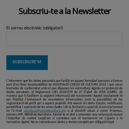
Subscriu-te a la Newsletter
El correu electrònic (obligatori)
L'informem que les dades personals que faciliti en aquest formulari passaran a formar
part d'un fitxer responsabilitat de ASSOCIACIÓ CERCLE DE CULTURA 2010, i que seran
tractades de conformitat amb el que disposen les normatives vigents en protecció de
dades personals, el Reglament (UE) 2016/679 de 27 d'abril de 2016 (GDPR), de
manera que li facilitem la següent informació del tractament: Aquest tractament té
per finalitat l'enviament de newsletters informatives amb la possibilitat de fer
segmentació de perfil per a aquest propòsit. Pot exercir els drets d'accés, rectificació,
portabilitat i supressió de les seves dades i de la limitació o oposició al seu tractament
en l'e-mail
secretaria@cercledecultura.org
o al domicili situat a carrer Provença,
número 298, 08008 de Barcelona. També te el dret a presentar una reclamació davant
l'Autoritat de control (aepd.es) si considera que el tractament no s'ajusta a la
normativa vigent. No es comunicaran dades a tercers excepte per obligació legal.