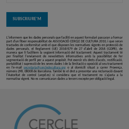
L'informem que les dades personals que faciliti en aquest formulari passaran a formar
part d'un fitxer responsabilitat de ASSOCIACIÓ CERCLE DE CULTURA 2010, i que seran
tractades de conformitat amb el que disposen les normatives vigents en protecció de
dades personals, el Reglament (UE) 2016/679 de 27 d'abril de 2016 (GDPR), de
manera que li facilitem la següent informació del tractament: Aquest tractament té
per finalitat l'enviament de newsletters informatives amb la possibilitat de fer
segmentació de perfil per a aquest propòsit. Pot exercir els drets d'accés, rectificació,
portabilitat i supressió de les seves dades i de la limitació o oposició al seu tractament
en l'e-mail
secretaria@cercledecultura.org
o al domicili situat a carrer Provença,
número 298, 08008 de Barcelona. També te el dret a presentar una reclamació davant
l'Autoritat de control (aepd.es) si considera que el tractament no s'ajusta a la
normativa vigent. No es comunicaran dades a tercers excepte per obligació legal.