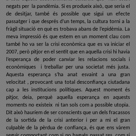
negats per la pandèmia. Si es produeix això, que seria el
de desitjar, també és possible que sigui un efecte
passatger i que després d’un temps, la cultura torni a la
fràgil situació en què es trobava abans de l’epidèmia. La
meva impressió és que estem en un moment clau com
també ho va ser la crisi econòmica que es va iniciar el
2007, però pitjor en el sentit que en aquella crisi hi havia
l’esperança de poder canviar les relacions socials i
econòmiques i treballar per una societat més justa.
Aquesta esperança s’ha anat esvaint a una gran
velocitat , provocant una total desconfiança ciutadana
cap a les institucions polítiques. Aquest moment és
pitjor, deia, perquè aquella esperança en aquests
moments no existeix ni tan sols com a possible utopia.
Dit això hauríem de ser conscients que un dels fracassos
de la sortida de la crisi anterior i per a mi el gran
culpable de la pèrdua de confiança, és que ens vàrem
seguir comportant com si no hagués passat res, com si