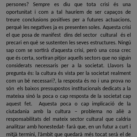
persones? Sempre es diu que tota crisi és una
oportunitat i com a tal hauríem de ser capaços de
treure conclusions positives per a futures actuacions,
perquè les negatives ja es presenten soles. Aquesta crisi
el que posa de manifest dins del sector cultural és el
precari en què se sustenten les seves estructures. Ningú
sap com se sortirà d’aquesta crisi, però una cosa crec
que és certa, sortiran pitjor aquells sectors que no siguin
considerats necessaris per a la societat. Llavors la
pregunta és: la cultura és vista per la societat realment
com un bé necessari?, la resposta és no i una prova no
són els baixos pressupostos institucionals dedicats a la
mateixa sinó la poca o cap resposta de la societat cap
aquest fet. Aquesta poca o cap implicació de la
ciutadania amb la cultura – problema no aliè a
responsabilitats del mateix sector cultural que caldria
analitzar amb honestedat- farà que, en un futur a curt i
mitjà termini, l’àmbit que quedarà més tocat serà el de