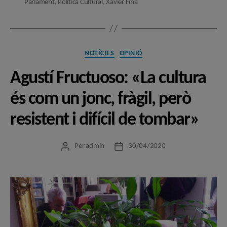
Parlament
,
Política Cultural
,
Xavier Fina
Categories
NOTÍCIES
OPINIÓ
Agustí Fructuoso: «La cultura
és com un jonc, fràgil, però
resistent i difícil de tombar»
Per
admin
30/04/2020
Autor
Data
de
de
l'entrada
l'entrada