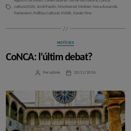
Agustí Fructuoso
,
Carles Duarte
,
Cercle de Cultura
,
Conca
,
cultura2020
,
Jordi Pardo
,
Montserrat Moliner
,
Nora Ancarola
,
Etiquetes
Parlament
,
Política Cultural
,
Públic
,
Xavier Fina
Categories
NOTÍCIES
CoNCA: l’últim debat?
Per
admin
20/11/2016
Autor
Data
de
de
l'entrada
l'entrada