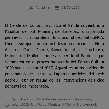
Per
admin
23/06/2020
Autor
Data
de
de
l'entrada
l'entrada
El Cercle de Cultura organitzà el 29 de novembre, a
l’auditori del pati Manning de Barcelona, una jornada
per revisar la naturalesa i funcions futures del CoNCA.
Una sessió que comptà amb les intervencions de Nora
Ancarola, Carles Duarte, Xavier Fina, Agustí Fructuoso,
Montserrat Moliner, moderats per Jordi Pardo, i que
s’emmarca en el procés preparatiu del Fòrum Cultura
2020 que s’iniciarà el 2017. Aquest és un breu vídeo de
presentació de l’acte. A l’apartat notícies del web
podreu llegir un resum de les intervencions dels cinc
ponents i del moderador.
Agustí Fructuoso
,
Carles Duarte
,
Cercle de Cultura
,
Conca
,
cultura2020
,
Jordi Pardo
,
Montserrat Moliner
,
Nora Ancarola
,
Etiquetes