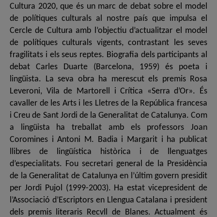
Cultura 2020, que és un marc de debat sobre el model
de polítiques culturals al nostre país que impulsa el
Cercle de Cultura amb l’objectiu d’actualitzar el model
de polítiques culturals vigents, contrastant les seves
fragilitats i els seus reptes. Biografia dels participants al
debat Carles Duarte (Barcelona, 1959) és poeta i
lingüista. La seva obra ha merescut els premis Rosa
Leveroni, Vila de Martorell i Crítica «Serra d’Or». És
cavaller de les Arts i les Lletres de la República francesa
i Creu de Sant Jordi de la Generalitat de Catalunya. Com
a lingüista ha treballat amb els professors Joan
Coromines i Antoni M. Badia i Margarit i ha publicat
llibres de lingüística històrica i de llenguatges
d’especialitats. Fou secretari general de la Presidència
de la Generalitat de Catalunya en l’últim govern presidit
per Jordi Pujol (1999-2003). Ha estat vicepresident de
l’Associació d’Escriptors en Llengua Catalana i president
dels premis literaris Recvll de Blanes. Actualment és