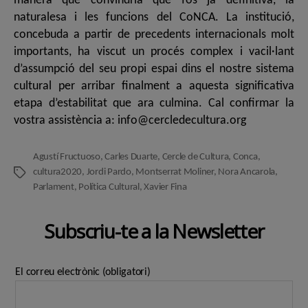
manera que convindria que fos ja definitiva, la
naturalesa i les funcions del CoNCA. La institució,
concebuda a partir de precedents internacionals molt
importants, ha viscut un procés complex i vacil·lant
d’assumpció del seu propi espai dins el nostre sistema
cultural per arribar finalment a aquesta significativa
etapa d’estabilitat que ara culmina. Cal confirmar la
vostra assistència a: info@cercledecultura.org
Agustí Fructuoso
,
Carles Duarte
,
Cercle de Cultura
,
Conca
,
cultura2020
,
Jordi Pardo
,
Montserrat Moliner
,
Nora Ancarola
,
Etiquetes
Parlament
,
Política Cultural
,
Xavier Fina
Subscriu-te a la Newsletter
El correu electrònic (obligatori)