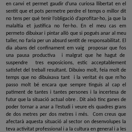
en canvi et permet gaudir d’una curiosa llibertat en el
sentit que et pots permetre perdre el temps o millor dit
no tens per què tenir l’obligació d’aprofitar-ho, ja que la
malaltia et justifica no fer-ho. En el meu cas em
permeto dibuixar i pintar allò que si pogués anar al meu
taller, no faria per un absurd sentit de responsabilitat. El
dia abans del confinament em vaig proposar que fos
una pausa productiva i malgrat que he hagut de
suspendre tres exposicions, estic acceptablement
satisfet del treball resultant. Dibuixo molt, feia molt de
temps que no dibuixava tant i la veritat és que m’ho
passo molt bé encara que sempre tinguis al cap el
patiment de tantes i tantes persones i la incertesa de
futur que la situació actual obre . Dit això tinc ganes de
poder tornar a anar a l’estudi i veure els quadres grans
de dos metres per dos metres i més. Com creus que
afectarà aquesta situació al sector on desenvolupes la
teva activitat professional i a la cultura en general i a les