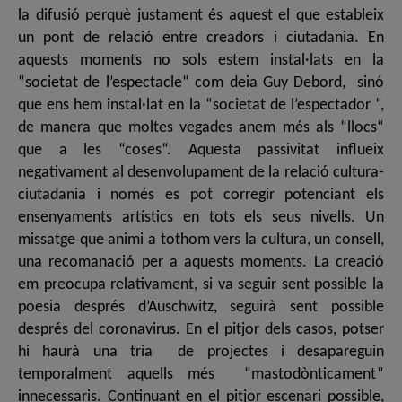
la difusió perquè justament és aquest el que estableix
un pont de relació entre creadors i ciutadania. En
aquests moments no sols estem instal·lats en la
“societat de l’espectacle“ com deia Guy Debord, sinó
que ens hem instal·lat en la “societat de l’espectador “,
de manera que moltes vegades anem més als “llocs“
que a les “coses“. Aquesta passivitat influeix
negativament al desenvolupament de la relació cultura-
ciutadania i només es pot corregir potenciant els
ensenyaments artístics en tots els seus nivells. Un
missatge que animi a tothom vers la cultura, un consell,
una recomanació per a aquests moments. La creació
em preocupa relativament, si va seguir sent possible la
poesia després d’Auschwitz, seguirà sent possible
després del coronavirus. En el pitjor dels casos, potser
hi haurà una tria de projectes i desapareguin
temporalment aquells més “mastodònticament”
innecessaris. Continuant en el pitjor escenari possible,