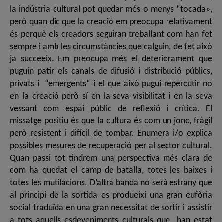
la indústria cultural pot quedar més o menys “tocada»,
però quan dic que la creació em preocupa relativament
és perquè els creadors seguiran treballant com han fet
sempre i amb les circumstàncies que calguin, de fet això
ja succeeix. Em preocupa més el deteriorament que
puguin patir els canals de difusió i distribució públics,
privats i “emergents“ i el que això pugui repercutir no
en la creació però sí en la seva visibilitat i en la seva
vessant com espai públic de reflexió i crítica. El
missatge positiu és que la cultura és com un jonc, fràgil
però resistent i difícil de tombar. Enumera i/o explica
possibles mesures de recuperació per al sector cultural.
Quan passi tot tindrem una perspectiva més clara de
com ha quedat el camp de batalla, totes les baixes i
totes les mutilacions. D’altra banda no serà estrany que
al principi de la sortida es produeixi una gran eufòria
social traduïda en una gran necessitat de sortir i assistir
a tots aquells esdeveniments culturals que han estat