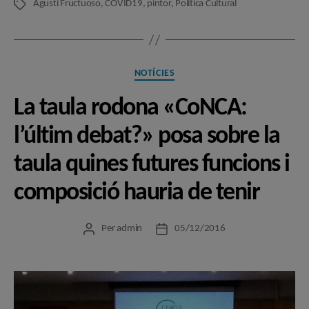
Agustí Fructuoso
,
COVID19
,
pintor
,
Política Cultural
Etiquetes
Categories
NOTÍCIES
La taula rodona «CoNCA:
l’últim debat?» posa sobre la
taula quines futures funcions i
composició hauria de tenir
Per
admin
05/12/2016
Autor
Data
de
de
l'entrada
l'entrada