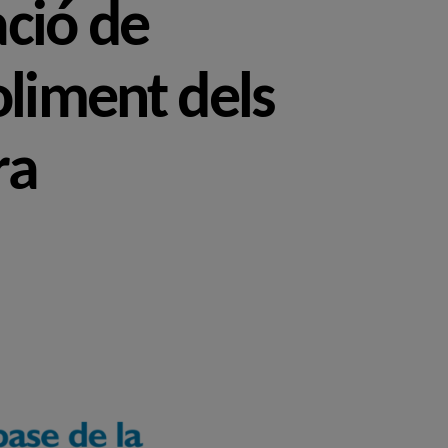
ació de
oliment dels
ra