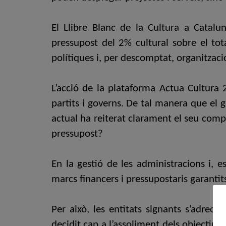
El Llibre Blanc de la Cultura a Catalun
pressupost del 2% cultural sobre el tota
polítiques i, per descomptat, organitzacio
L’acció de la plataforma Actua Cultura 
partits i governs. De tal manera que el g
actual ha reiterat clarament el seu comp
pressupost?
En la gestió de les administracions i, e
marcs financers i pressupostaris garanti
Per això, les entitats signants s’adrecen
decidit cap a l’assoliment dels objectiu