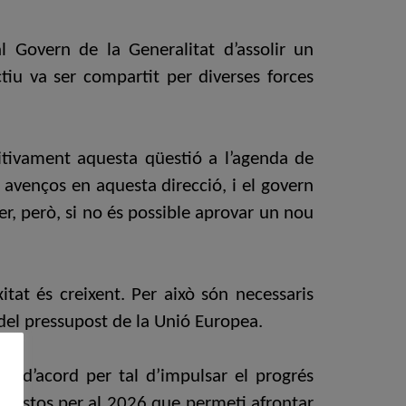
al Govern de la Generalitat d’assolir un
ctiu va ser compartit per diverses forces
nitivament aquesta qüestió a l’agenda de
r avenços en aquesta direcció, i el govern
r, però, si no és possible aprovar un nou
itat és creixent. Per això són necessaris
 del pressupost de la Unió Europea.
osin d’acord per tal d’impulsar el progrés
supostos per al 2026 que permeti afrontar