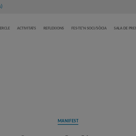
s
)
CERCLE
ACTIVITATS
REFLEXIONS
FES-TE’N SOCI/SÒCIA
SALA DE PR
Categories
MANIFEST