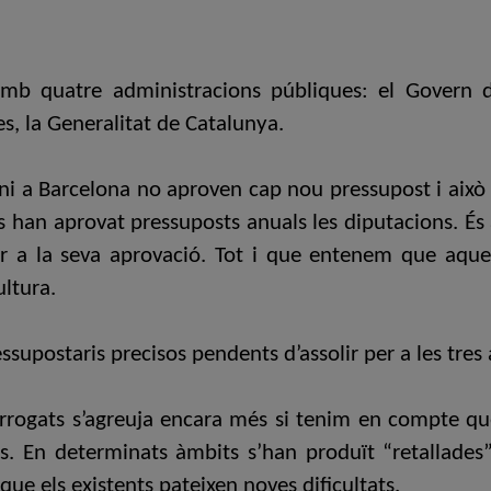
amb quatre administracions públiques: el Govern de
s, la Generalitat de Catalunya.
, ni a Barcelona no aproven cap nou pressupost i ai
és han aprovat pressuposts anuals les diputacions. És a
r a la seva aprovació. Tot i que entenem que aques
ultura.
essupostaris precisos pendents d’assolir per a les tres
rrogats s’agreuja encara més si tenim en compte qu
es. En determinats àmbits s’han produït “retallades
que els existents pateixen noves dificultats.