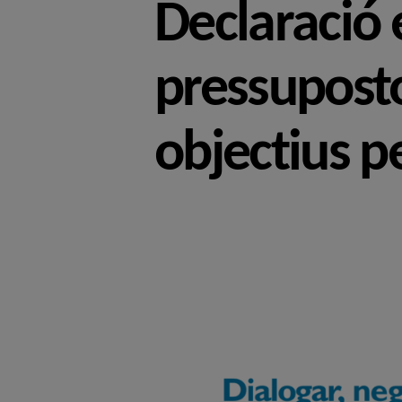
Declaració 
pressuposto
objectius p