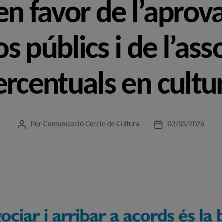
en favor de l’aprov
s públics i de l’ass
ercentuals en cultu
Per
Comunicació Cercle de Cultura
02/03/2026
Autor
Data
de
de
l'entrada
l'entrada