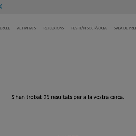
s
)
CERCLE
ACTIVITATS
REFLEXIONS
FES-TE’N SOCI/SÒCIA
SALA DE PR
S'han trobat 25 resultats per a la vostra cerca.
Categories