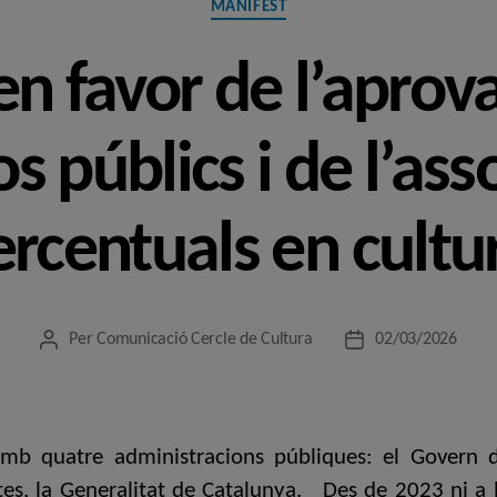
MANIFEST
en favor de l’aprov
s públics i de l’ass
ercentuals en cultu
Per
Comunicació Cercle de Cultura
02/03/2026
Autor
Data
de
de
l'entrada
l'entrada
amb quatre administracions públiques: el Govern de
es, la Generalitat de Catalunya. Des de 2023 ni a l