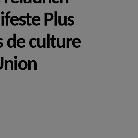
feste Plus
s de culture
’Union