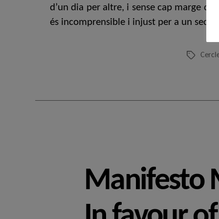
d’un dia per altre, i sense cap marge de 
és incomprensible i injust per a un sec
Cercl
Etiquetes
Manifesto 
In favour o