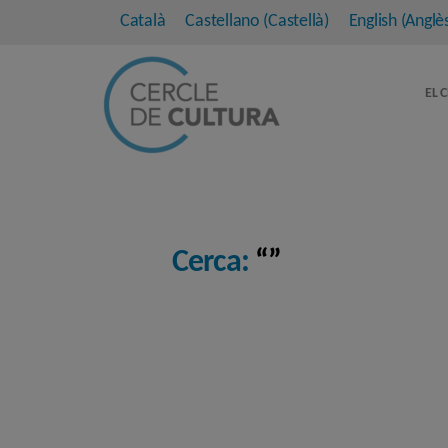
Català
Castellano
(
Castellà
)
English
(
Anglè
EL 
Cerca:
“”