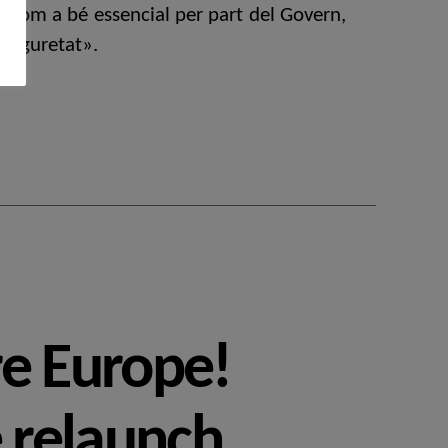
ra com a bé essencial per part del Govern,
 seguretat».
e Europe!
e relaunch