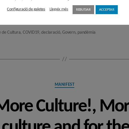
planificació, malgrat la recent declaració de la cultu
Configuració de galetes
Llegeix més
REBUTJAR
ACCEPTAR
tor que fa temps que apliquen les màximes mesures de
e de Cultura
,
COVID19
,
declaració
,
Govern
,
pandèmia
Categories
MANIFEST
More Culture!, Mor
f culture and for th