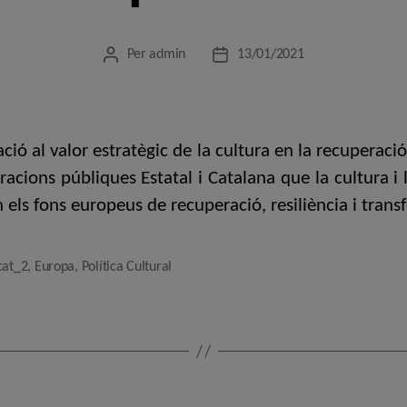
Per
admin
13/01/2021
Autor
Data
de
de
l'entrada
l'entrada
ció al valor estratègic de la cultura en la recuperaci
cions públiques Estatal i Catalana que la cultura i l
n els fons europeus de recuperació, resiliència i tran
cat_2
,
Europa
,
Política Cultural