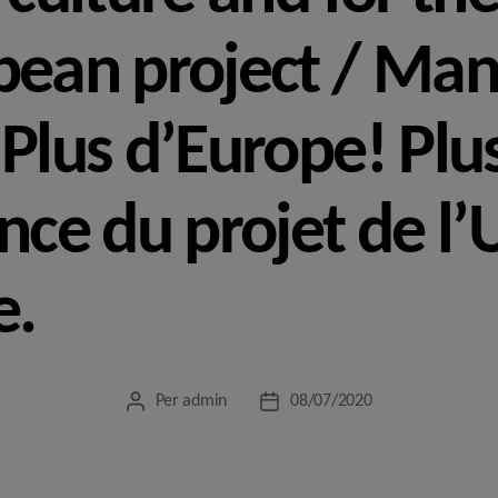
pean project / Mani
 Plus d’Europe! Plu
ance du projet de l
e.
Per
admin
08/07/2020
Autor
Data
de
de
l'entrada
l'entrada