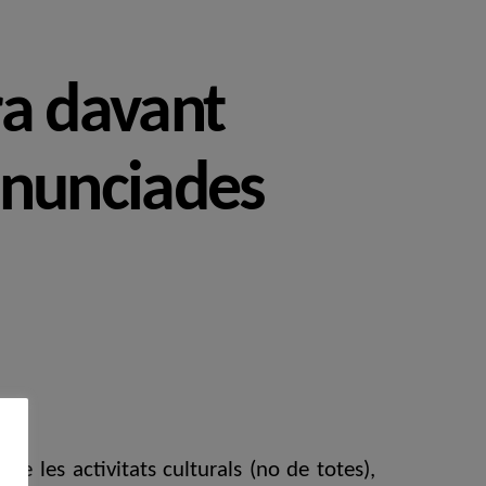
ra davant
anunciades
e les activitats culturals (no de totes),