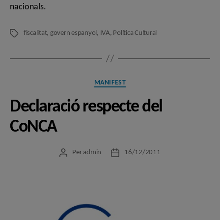
nacionals.
fiscalitat
,
govern espanyol
,
IVA
,
Política Cultural
Etiquetes
Categories
MANIFEST
Declaració respecte del
CoNCA
Per
admin
16/12/2011
Autor
Data
de
de
l'entrada
l'entrada