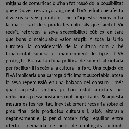
mitjans de comunicació s’han fet ressò de la possibilitat
que el Govern espanyol augmenti l’IVA reduït que afecta
diversos serveis prioritaris. Dins d’aquests serveis hi ha
la major part dels productes culturals que, amb l’IVA
reduït, reforcen la seva accessibilitat pública en tant
que béns d’incalculable valor afegit. A tota la Unió
Europea, la consideració de la cultura com a bé
fonamental suposa el manteniment de tipus d’IVA
protegits. Es tracta d’una política de suport al ciutadà
per facilitar-li l’accés a la cultura i a l’art. Una pujada de
l’IVA implicaria una càrrega difícilment suportable, atesa
la seva repercussió en una baixada del consum, i més
quan aquests sectors ja han estat afectats per
reduccions pressupostàries molt importants. Si aquesta
mesura es fes realitat, inevitablement recauria sobre el
preu final dels productes culturals i, això, alteraria
negativament el ja per si mateix fràgil equilibri entre
oferta i demanda de béns de continguts culturals