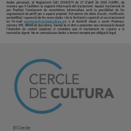
dades personals, el Reglament (UE) 2016/679 de 27 d'abril de 2016 (GDPR), de
manera que li facilitem la següent informació del tractament: Aquest tractament té
per finalitat l'enviament de newsletters informatives amb la possibilitat de fer
segmentació de perfil per a aquest propòsit. Pot exercir els drets d'accés, rectificació,
portabilitat i supressió de les seves dades i de la limitació o oposició al seu tractament
en l'e-mail
secretaria@cercledecultura.org
o al domicili situat a carrer Provença,
número 298, 08008 de Barcelona. També te el dret a presentar una reclamació davant
l'Autoritat de control (aepd.es) si considera que el tractament no s'ajusta a la
normativa vigent. No es comunicaran dades a tercers excepte per obligació legal.
El Cercle