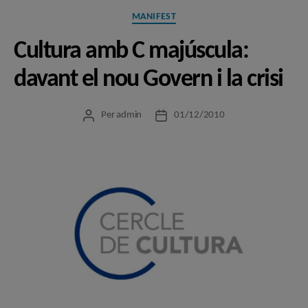
Categories
MANIFEST
Cultura amb C majúscula:
davant el nou Govern i la crisi
Per
admin
01/12/2010
Autor
Data
de
de
l'entrada
l'entrada