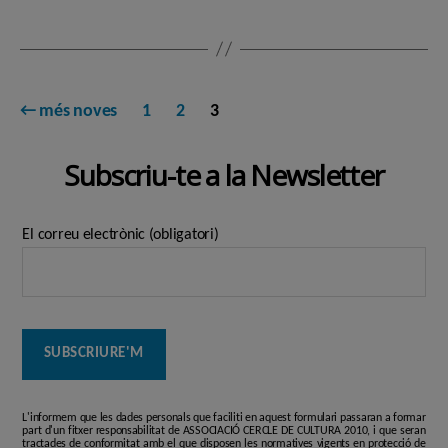
Paginació
←
més noves
1
2
3
de
Subscriu-te a la Newsletter
les
entrades
El correu electrònic (obligatori)
L'informem que les dades personals que faciliti en aquest formulari passaran a formar
part d'un fitxer responsabilitat de ASSOCIACIÓ CERCLE DE CULTURA 2010, i que seran
tractades de conformitat amb el que disposen les normatives vigents en protecció de