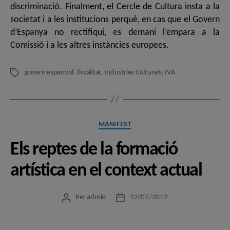
discriminació. Finalment, el Cercle de Cultura insta a la
societat i a les institucions perquè, en cas que el Govern
d’Espanya no rectifiqui, es demani l’empara a la
Comissió i a les altres instàncies europees.
govern espanyol. fiscalitat
,
Industries Culturals
,
IVA
Etiquetes
Categories
MANIFEST
Els reptes de la formació
artística en el context actual
Per
admin
12/07/2012
Autor
Data
de
de
l'entrada
l'entrada