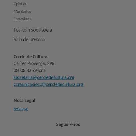
Opinions
Manifestos
Entrevistes
Fes-te’n soci/sòcia
Sala de premsa
Cercle de Cultura
Carrer Provença, 298
08008 Barcelona
secretaria@cercledecultura.org
comunicaciocc@cercledecultura.org
Nota Legal
Avís legal
Segueix-nos