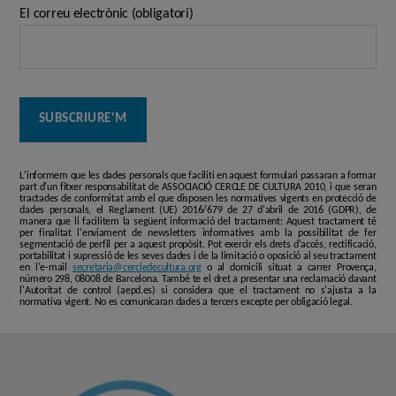
El correu electrònic (obligatori)
L'informem que les dades personals que faciliti en aquest formulari passaran a formar
part d'un fitxer responsabilitat de ASSOCIACIÓ CERCLE DE CULTURA 2010, i que seran
tractades de conformitat amb el que disposen les normatives vigents en protecció de
dades personals, el Reglament (UE) 2016/679 de 27 d'abril de 2016 (GDPR), de
manera que li facilitem la següent informació del tractament: Aquest tractament té
per finalitat l'enviament de newsletters informatives amb la possibilitat de fer
segmentació de perfil per a aquest propòsit. Pot exercir els drets d'accés, rectificació,
portabilitat i supressió de les seves dades i de la limitació o oposició al seu tractament
en l'e-mail
secretaria@cercledecultura.org
o al domicili situat a carrer Provença,
número 298, 08008 de Barcelona. També te el dret a presentar una reclamació davant
l'Autoritat de control (aepd.es) si considera que el tractament no s'ajusta a la
normativa vigent. No es comunicaran dades a tercers excepte per obligació legal.