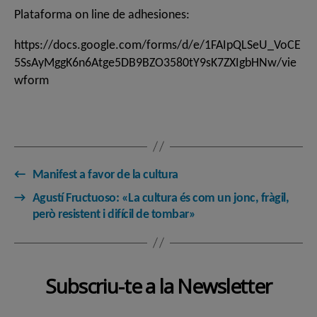
Plataforma on line de adhesiones:
https://docs.google.com/forms/d/e/1FAIpQLSeU_VoCE
5SsAyMggK6n6Atge5DB9BZO3580tY9sK7ZXIgbHNw/vie
wform
←
Manifest a favor de la cultura
→
Agustí Fructuoso: «La cultura és com un jonc, fràgil,
però resistent i difícil de tombar»
Subscriu-te a la Newsletter