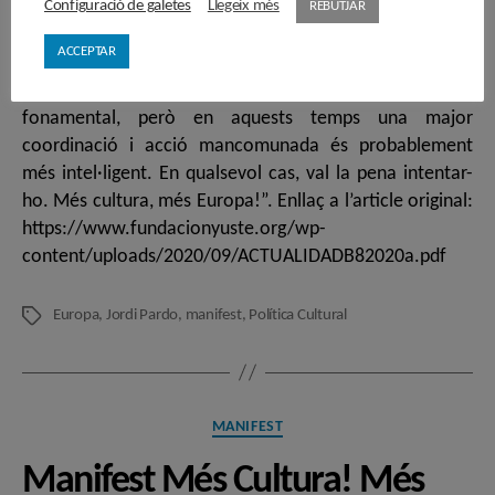
Configuració de galetes
Llegeix més
REBUTJAR
ACCEPTAR
Europa
,
Jordi Pardo
,
manifest
,
Política Cultural
Etiquetes
Categories
MANIFEST
Manifest Més Cultura! Més