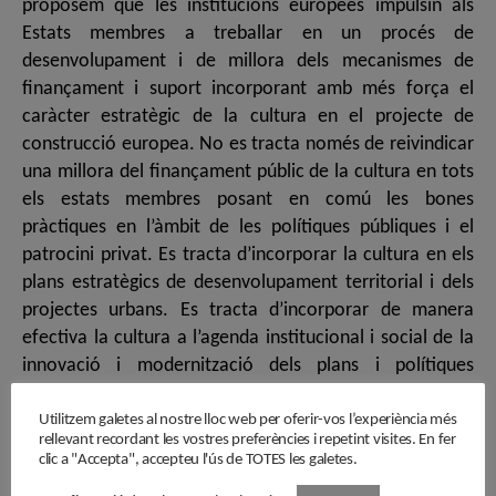
Utilitzem galetes al nostre lloc web per oferir-vos l’experiència més
rellevant recordant les vostres preferències i repetint visites. En fer
clic a "Accepta", accepteu l'ús de TOTES les galetes.