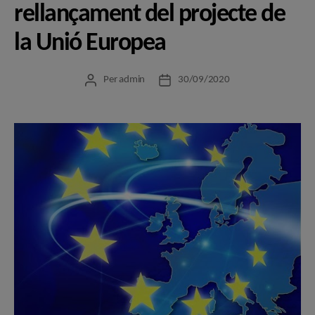
rellançament del projecte de
la Unió Europea
Per
admin
30/09/2020
Autor
Data
de
de
l'entrada
l'entrada